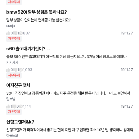
자유주제
bmw 520i 할부 상담은 못하나요?
할부 상담이 안되는데 언제쯤 가능 한건가요?
sunja
0
1
887
19.11.27
자유주제
s60 출고대기기간이?....
볼보 S60 인크 출고대기가 어느정도 예상 되는지요...?... 3개월이상 정도로 봐야하나
키키카카
요?...
0
1
1,093
19.11.27
자유주제
여자친구 첫차
30대 직장인이고 장롱까진 아니어도 자주 운전을 해본 편은 아닙니다. 그래도 불안해서
말복님
중고를 얘기했는데 그래도 신차로 사고 싶다고 해서 겟차 생각이 나 오랜만에 글을 남기네
요 국산차 중에 핸들감이나
1
6
1,144
19.11.27
자유주제
신형그랜저&k7
신형그랜저가 파격적이어서 좋기는 한데 이번 차 구입하면 최소 10년 탈 생각하니 상대적
아놀드오
으로 k7이 디자인이 무난 할까요? 92년식 엘란트라, 2000년 EF소나타 중고만 몰아서