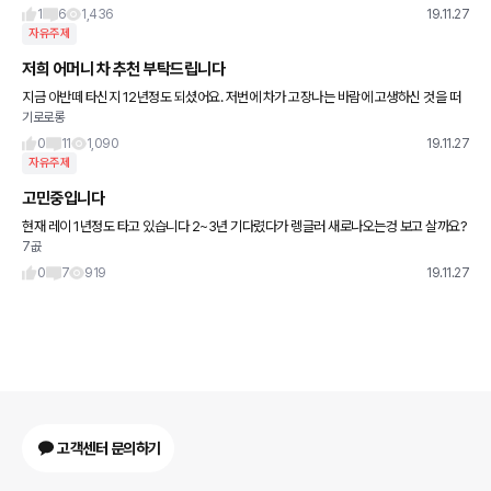
이번에는 제대로 신차
1
6
1,436
19.11.27
자유주제
저희 어머니 차 추천 부탁드립니다
지금 아반떼 타신지 12년정도 되셨어요. 저번에 차가 고장나는 바람에 고생하신 것을 떠
기로로롱
올리니 마음이 안좋네요. 어머니는 올해 50대 후반이세요. 저도 모은건 얼마안되지만....
차를 하나도 몰
0
11
1,090
19.11.27
자유주제
고민중입니다
현재 레이 1년정도 타고 있습니다 2~3년 기다렸다가 렝글러 새로나오는겅 보고 살까요?
7곲
아님 지금 풀옵션으로 셀토스를 살까요? 첫처가 레이다 보니 SUV가 많이 끌립니다 다른
차도 추천해주새요
0
7
919
19.11.27
고객센터 문의하기