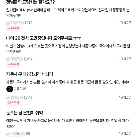
겟님들의 드림카는 뭔가요??
얼마전에 미니 jcw 컨버터블 타보고 저의 드리카가 되었는데요!!!! 진짜 뭔가 통통통 튀는
양재동간판
너낌... 넘나 신기하고 재밋더라고여 ㅋㅋㅋㅋㅋ 드림카는 무조건 비싼차인건지 예쁜차인
건지 승차감인건지
2
12
1,213
19.11.27
자유주제
나이 30 첫차 고민중입니다 도와주세요 ㅜㅜ
이번에 연봉이 크게 오르는 곳으로 지점이 발령났는데 대중교통이 극악이라 차 구매를 할
은평구도민
려고 합니다 내년 3월에 첫차 구입 예정입니다 기간이 아직 많이 남아서 대충 알아보고 있
는데 신차를 살지 장
0
7
1,094
19.11.27
자유주제
자동차 구매? 감놔라 배놔라
자동차 구매하시는 분들, 옆에서 이게 좋네 저게 좋네 등 귀담아 들을 필요 없어요, 어짜피
한푼도 보태주지 않는 사람들인걸요. 내가 시승해보고 마음에 들면 그게 제일 좋은차에요.
푀죠308
외제든 국산이든 내
3
5
1,274
19.11.27
자유주제
눈오는 날 운전이 쥐약
예전 눈길에서 가벼운 사고로 눈이나 비가 오면 긴장하면서 운전을 합니다. 직업 상 차가
aplov
있어야하고... 또한 현재 제 차는 푸조2008인데 겨울에 눈이나 얼음이 있어도 언덕(약간
의 경사)에서 잘
2
5
986
19.11.27