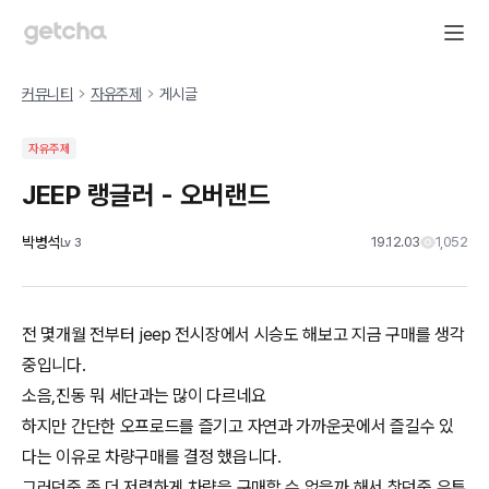
커뮤니티
자유주제
게시글
자유주제
JEEP 랭글러 - 오버랜드
박병석
19.12.03
1,052
Lv
3
전 몇개월 전부터 jeep 전시장에서 시승도 해보고 지금 구매를 생각
중입니다.
소음,진동 뭐 세단과는 많이 다르네요
하지만 간단한 오프로드를 즐기고 자연과 가까운곳에서 즐길수 있
다는 이유로 차량구매를 결정 했읍니다.
그러던중 좀 더 저렴하게 차량을 구매할 수 없을까 해서 찿던중 유튜