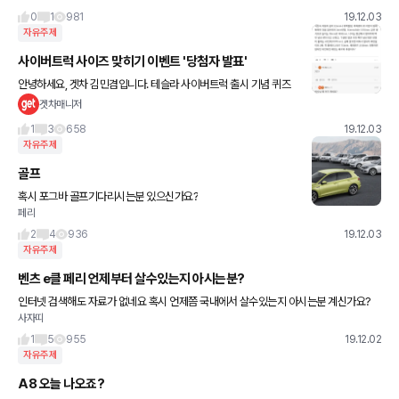
0
1
981
19.12.03
자유주제
사이버트럭 사이즈 맞히기 이벤트 '당첨자 발표'
안녕하세요, 겟차 김민겸입니다. 테슬라 사이버트럭 출시 기념 퀴즈
이벤트에 생각보다 많은 분들께서 참여해주셨어요! 재밌고 참신한 답
겟차매니저
변으로 댓글 읽는 재미를 주신 점에 대해 감사드립니다. 퀴즈 이벤
1
3
658
19.12.03
자유주제
골프
혹시 포그바 골프기다리시는분 있으신가요?
페리
2
4
936
19.12.03
자유주제
벤츠 e클 페리 언제부터 살수있는지 아시는분?
인터넷 검색해도 자료가 없네요 혹시 언제쯤 국내에서 살수있는지 아시는분 계신가요?
사자띠
1
5
955
19.12.02
자유주제
A8 오늘 나오죠?