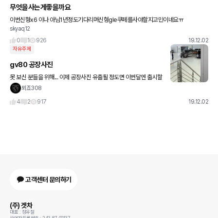
무엇을사는게좋을까요
이번신형x6 이나 아님1년정도기다리며신형gle쿠페를사야할지고민이네요ㅠ
skyaq12
0
1
926
19.12.02
자유주제
gv80 공장사진
못 보신 분들을 위해... 이제 공장사진 유출될 정도면 이번달엔 출시할
듯?
푀죠308
4
2
917
19.12.02
고객센터 문의하기
(주) 겟차
대표 : 정유철
사업자등록번호 : 243-87-00137