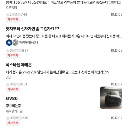
롱바디 55 tfsi인데 궁금하네요 라이브 말고 리뷰들이 빨리 올라오면 좋겠는데 그렇다고
으뜸통닭
살수있는거는 아닙니다ㅎㅎㅋ
2
1
744
19.12.02
자유주제
첫차부터 신차가면 좀 그런가요??
이제 막 면허를 땄는데 중고차를 좀 타보고 새차를 사야할지 아니면 처음부터 신차뽑아도
괜찮은건지 다른분들은 보통 중고차타보고 신차사지않나 싶어서요
마행배야돌았나
0
7
837
19.12.02
자유주제
폭스바겐 아테온
제가 듣기론 21~22\% 할인까지 늘어난걸로 알고있는데 겟차는 아직인가요??
먼먼
0
1
861
19.12.02
자유주제
GV80
광고찍는중
새우깡카드깡
3
5
230
19.12.02
자유주제