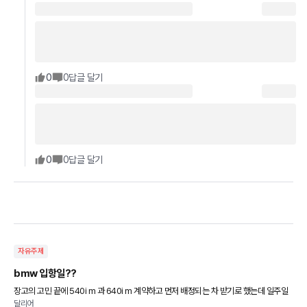
0
0
답글 달기
0
0
답글 달기
자유주제
bmw 입항일??
장고의 고민 끝에 540i m 과 640i m 계약하고 먼저 배정되는 차 받기로 했는데 일주일
달리어
기다렸는데 벌써 궁금해지네요 딜러는 정해진건 없다고 하는데 그냥 물어봅니다