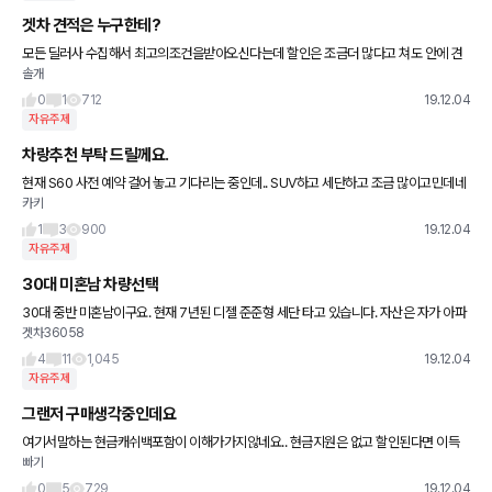
겟차 견적은 누구한테?
모든 딜러사 수집해서 최고의조건을받아오신다는데 할인은 조금더 많다고 쳐도 안에 견
솔개
적서는 조건이그리좋은게아니던데요 리스로 잔가를 따지더래도 유리한쪽으로 봣을땐 잔
가를 거의 잡아주지않던데 이게 모든 딜
0
1
712
19.12.04
자유주제
차랑추천 부탁 드릴께요.
현재 S60 사전 예약 걸어 놓고 기다리는 중인데.. SUV하고 세단하고 조금 많이고민데네
카키
요~ 혹시 한가지씩 추천 부탁 드릴께요. 가격때는 S60정도먄 괜찮을꺼 같아요~
1
3
900
19.12.04
자유주제
30대 미혼남 차량선택
30대 중반 미혼남이구요. 현재 7년된 디젤 준준형 세단 타고 있습니다. 자산은 자가 아파
겟차36058
트 3억, 현금 7천만원 입니다. 차량교체 시기가 되어, 국산 5000만원대로 알아보고 있습
니다.
4
11
1,045
19.12.04
자유주제
그랜저 구매생각중인데요
여기서말하는 현금캐쉬백포함이 이해가가지않네요.. 현금지원은 없고 할인된다면 이득
빠기
인가요 아님 손해인가요...잘 모르겠어요..
0
5
729
19.12.04