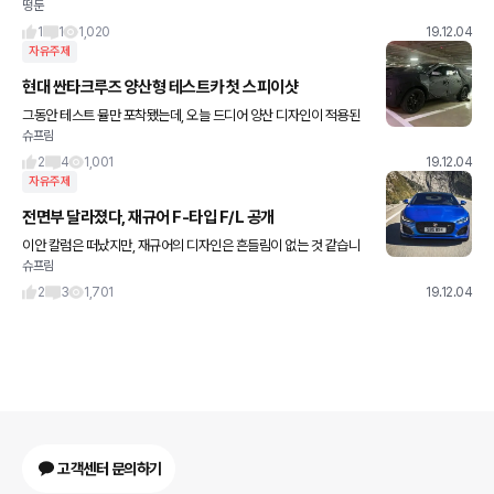
떵둔
1
1
1,020
19.12.04
자유주제
현대 싼타크루즈 양산형 테스트카 첫 스피이샷
그동안 테스트 뮬만 포착됐는데, 오늘 드디어 양산 디자인이 적용된
슈프림
싼타크루즈 테스트카가 우리나라에서 처음 포착됐습니다. 전체적인
디자인은 대충봐도 컨셉트카의 디자인을 그대로 적용한 모습이 보입
2
4
1,001
19.12.04
니
자유주제
전면부 달라졌다, 재규어 F-타입 F/L 공개
이안 칼럼은 떠났지만, 재규어의 디자인은 흔들림이 없는 것 같습니
슈프림
다. 어제 재규어의 스포츠카, F-타입의 페이스리프트 모델이 공개되
었습니다. 이번 F-타입 신형에서 가장 눈에 띄는 부분은 전면부
2
3
1,701
19.12.04
고객센터 문의하기