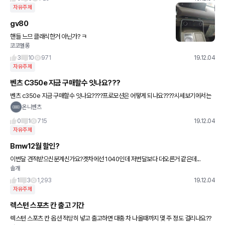
자유주제
gv80
핸들 느므 클래식한거 아닌가? ㅋ
코코멜롱
3
10
971
19.12.04
자유주제
벤츠 C350e 지금 구매할수 잇나요???
벤츠 c350e 지금 구매할수 잇나요????프로모션은 어떻게 되나요????시세보기에서는
삭제 됏던데...아직 재고 남아잇는걸로 알고 잇습니다....
온니벤츠
0
1
715
19.12.04
자유주제
Bmw12월 할인?
이번달 견적받으신분계신가요?겟차에선 1040인데 저번달보다 더오른거 같은데...
솔개
1
3
1,293
19.12.04
자유주제
렉스턴 스포츠 칸 출고 기간
렉스턴 스포츠 칸 옵션 적당히 넣고 출고하면 대충 차 나올때까지 몇 주 정도 걸리나요??