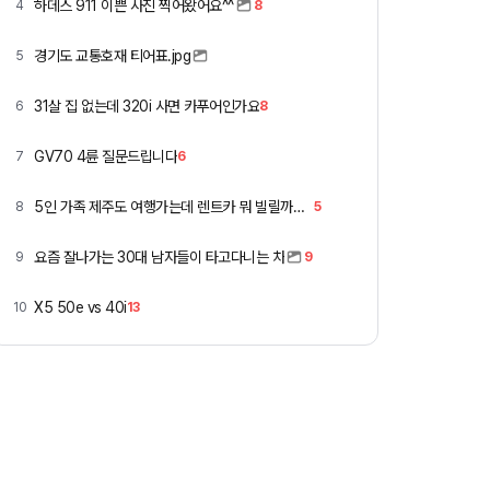
하데스 911 이쁜 사진 찍어왔어요^^
4
8
경기도 교통호재 티어표.jpg
5
31살 집 없는데 320i 사면 카푸어인가요
6
8
GV70 4륜 질문드립니다
7
6
5인 가족 제주도 여행가는데 렌트카 뭐 빌릴까요 ㅎ
8
5
요즘 잘나가는 30대 남자들이 타고다니는 차
9
9
X5 50e vs 40i
10
13