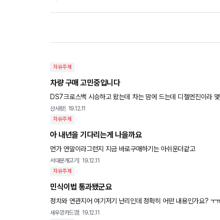
자유주제
차량 구매 고민중입니다
DS7크로스백 시승하고 왔는데 차는 맘에 드는데 디젤엔진이라 몇년후 수소차로 갈아탈 생각입니다 (현재 충전소가 너무 없어 서리) 현
재 연말까지 5년 10만km보증연장+소모품성지원 프로모션중 이
산사랑
19.12.11
자유주제
아 내년을 기다리는게 나을까요
먼가 연말이라그런지 지금 바로구매하기는 아쉬운더같고
서대문개고기
19.12.11
자유주제
민식이법 통과됐군요
정치와 연관지어 여기저기 난리인데 정확히 어떤 내용인가요? ㅜ
새우깡카드깡
19.12.11