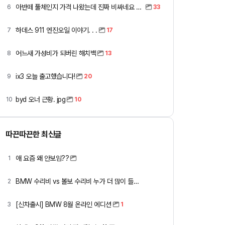
아반떼 풀체인지 가격 나왔는데 진짜 비싸네요 ㅎㅎ
6
33
하데스 911 엔진오일 이야기. . .
7
17
어느새 가성비가 되버린 해치백
8
13
ix3 오늘 출고했습니다!
9
20
byd 오너 근황. jpg
10
10
따끈따끈한 최신글
애 요즘 왜 안보임??
1
BMW 수리비 vs 볼보 수리비 누가 더 많이 들까요 ㅎ
2
[신차출시] BMW 8월 온라인 에디션
3
1