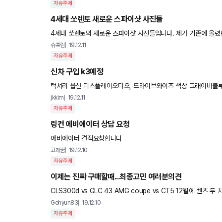
자유주제
4세대 쏘렌토 새로운 스파이샷 사진들
4세대 쏘렌토의 새로운 스파이샷 사진들입니다. 제가 기존에 올렸
디자인의 센터페시아 디자인이 포착된
슈프림
19.12.11
자유주제
신차 구입 k3예정
jkkim
19.12.11
자유주제
링컨 에비에이터 상담 요청
에비에이터 견적요청합니다
고래꿈
19.12.10
자유주제
이제는 진짜 구매할때...최종고민 여러분의견
CLS300d vs GLC 43 AMG coupe vs CT5 12월에 벤
같구 CLS는 뒷모습이 썩..suv를 타보고싶던 저는 GLC 저 차
Gohyun83
19.12.10
자유주제