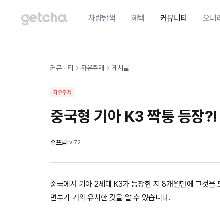
차량탐색
혜택
커뮤니티
오너
커뮤니티
자유주제
게시글
자유주제
중국형 기아 K3 짝퉁 등장?!
슈프림
Lv
72
중국에서 기아 2세대 K3가 등장한 지 8개월만에 그것을
면부가 거의 유사한 것을 알 수 있습니다.