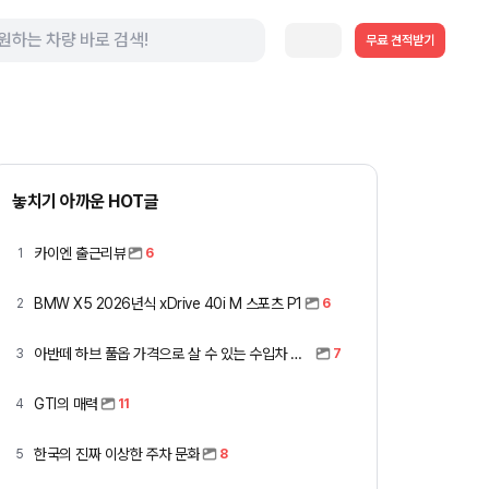
무료 견적받기
놓치기 아까운 HOT글
카이엔 출근리뷰
1
6
BMW X5 2026년식 xDrive 40i M 스포츠 P1
2
6
아반떼 하브 풀옵 가격으로 살 수 있는 수입차 모아봤습니다 (중고 포함)
3
7
GTI의 매력
4
11
한국의 진짜 이상한 주차 문화
5
8