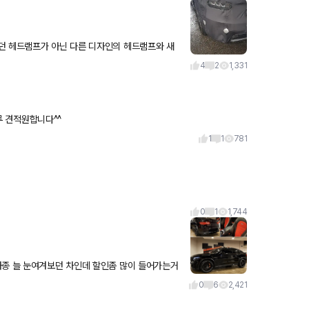
던 헤드램프가 아닌 다른 디자인의 헤드램프와 새
 사진입니다. 근데 저 헤드램프 디자인은 UUUU
4
2
1,331
럭셔리 옵션 디스플레이오디오, 드라이브와이즈 색상 그래이비블루 견적원합니다^^
1
1
781
0
1
1,744
츠 두 차종 늘 눈여겨보던 차인데 할인좀 많이 들어가는거
0
6
2,421