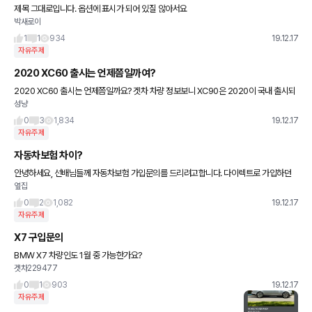
제목 그대로입니다. 옵션에 표시가 되어 있질 않아서요
박새로이
1
1
934
19.12.17
자유주제
2020 XC60 출시는 언제쯤일까여?
2020 XC60 출시는 언제쯤일까요? 겟차 차량 정보보니 XC90은 2020이 국내 출시되
성냥
었던데. XC60은 2019년식이네요. 볼보 SUV는 연식이 중요하지 않나요?
0
3
1,834
19.12.17
자유주제
자동차보험 차이?
안녕하세요, 선배님들께 자동차보험 가입문의를 드리려고합니다. 다이렉트로 가입하던
옆집
중 거의 동일한 보험조건으로 진행을 했는데요.. 이것도 브랜드 차이 인가 보험사마다 가
격이 최고 최저의 가격차가 무려
0
2
1,082
19.12.17
자유주제
X7 구입문의
BMW X7 차량인도 1월 중 가능한가요?
겟차229477
0
1
903
19.12.17
자유주제