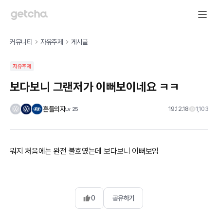
커뮤니티
자유주제
게시글
자유주제
보다보니 그랜저가 이뻐보이네요 ㅋㅋ
흔들의자
19.12.18
1,103
Lv
25
뭐지 처음에는 완전 불호였는데 보다보니 이뻐보임
0
공유하기