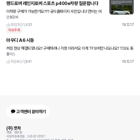
랜드로버 레인지로버 스포츠 p400e차량 질문합니다
이차량 구매가 가능한가요??? 공식홈페이지 사진입니다 연비는 어
인동장씨
떻게되나요??
0
1
1,420
19.12.17
자유주제
아우디 A6 시동
꺼짐 현상 해결되었나요? 구매하려니 걱정 이라서요 이게 TFSI에안 나오나요? TDI도 동
폴리스
일 문제 되었나요?
1
4
1,841
19.12.17
고객센터 문의하기
(주) 겟차
대표 : 정유철
사업자등록번호 : 243-87-00137