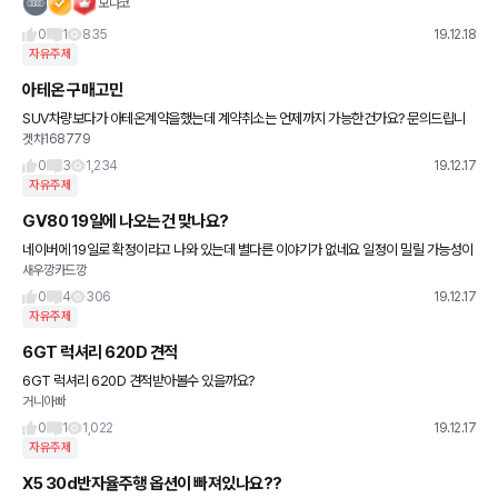
모나코
0
1
835
19.12.18
자유주제
아테온 구매고민
SUV차량보다가 아테온계약을했는데 계약취소는 언제까지 가능한건가요? 문의드립니
겟차168779
다
0
3
1,234
19.12.17
자유주제
GV80 19일에 나오는건 맞나요?
네이버에 19일로 확정이라고 나와 있는데 별다른 이야기가 없네요 일정이 밀릴 가능성이
새우깡카드깡
있는건가요????.. 갠적으로 궁금해서 리뷰들이 보고 싶습니다
0
4
306
19.12.17
자유주제
6GT 럭셔리 620D 견적
6GT 럭셔리 620D 견적받아볼수 있을까요?
거니아빠
0
1
1,022
19.12.17
자유주제
X5 30d반자율주행 옵션이 빠져있나요??