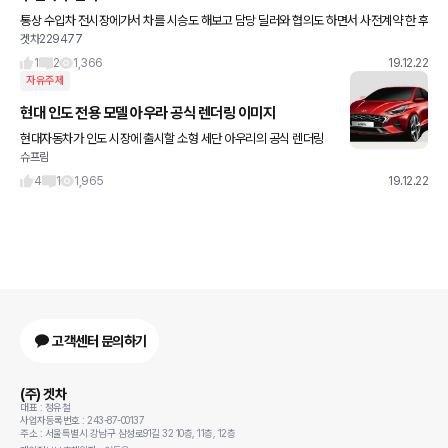
통상 수입차 전시장에가서 차를 시승도 해보고 담당 딜러와 협의도 하면서 사전계약 한 후
겟차229477
나중에 원하는 차량이 출고된다고 통보 받으면 구매비용에 대해 상세하게 협의하여 진행
하는데요. 전시장에서 딜러
1
2
1,366
19.12.22
자유주제
현대 인도 전용 모델 아우라 공식 렌더링 이미지
현대자동차가 인도 시장에 출시할 소형 세단 아우리의 공식 렌더링
슈프림
이미지를 공개했습니다. 독특한 C필러 디자인을 적용한 아우라는 인
도의 젊은 층을 공략하려는 모델로 보입니다. 베뉴도 그렇고, 아우라
4
1
1,965
19.12.22
고객센터 문의하기
(주) 겟차
대표 : 정유철
사업자등록번호 : 243-87-00137
주소 : 서울특별시 강남구 삼성로91길 32 10층, 11층, 12층