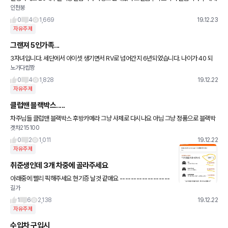
인천붕
정 - 벤츠 GLC쿠페 4매틱 220d 프리미엄 5,550만원 2017년5월 40,000km 보증
기간 남음 벤츠인증중
0
4
1,669
19.12.23
자유주제
그랜져 5인가족...
3자녀입니다. 세단에서 아이셋 생기면서 RV로 넘어간지 6년되었습니다. 나이가 40 되
노가다씹짱
면서 디젤 보다 승용 하이브리드가 타고 싶어 알아보다 그랜져 가 뒷자리가 넓다하여 계약
했습니다. 5인
0
4
1,828
19.12.22
자유주제
클럽맨 블랙박스.....
차주님들 클럽맨 블랙박스 후방카메라 그냥 사제로 다시나요 아님 그냥 정품으로 블랙박
겟차215100
스 후방카메라 안다시나요...
0
2
1,011
19.12.22
자유주제
취준생인데 3개 차중에 골라주세요
아래중에 빨리 픽해주세요 현기증 날것 같애요 ------------------
길가
--------- 오늘 맘이 바꼈어요 젤 아래 3개중에 빨리 알려주세여 아
빠한테 말해줘야되여
1
6
2,138
19.12.22
자유주제
수입차 구입시