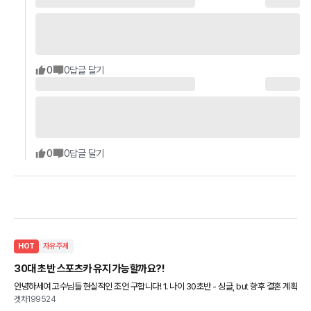
0
0
답글 달기
0
0
답글 달기
HOT
자유주제
30대 초반 스포츠카 유지 가능할까요?!
안녕하세여 고수님들 현실적인 조언 구합니다! 1. 나이 30초반 - 싱글, but 향후 결혼 계획
겟차199524
있음 - 결혼 전에 스포츠카를 꼭 타보고 싶음 ㅜㅜ 2. 연봉 세전 5천 3. 자산 1.5억