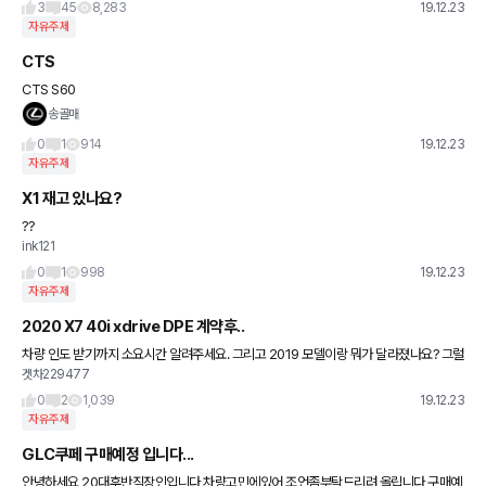
3
45
8,283
19.12.23
자유주제
CTS
CTS S60
송골매
0
1
914
19.12.23
자유주제
X1 재고 있나요?
??
ink121
0
1
998
19.12.23
자유주제
2020 X7 40i xdrive DPE 계약후..
차량 인도 받기까지 소요시간 알려주세요. 그리고 2019 모델이랑 뭐가 달라졌나요? 그럴
겟차229477
리 없겠지만 혹시 2019 X7 구할 수 있나요? used car 라도....
0
2
1,039
19.12.23
자유주제
GLC쿠페 구매예정 입니다...
안녕하세요 20대후반직장인입니다 차량고민에있어 조언좀부탁드리려 올립니다 구매예