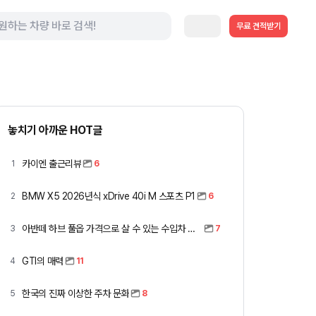
무료 견적받기
놓치기 아까운 HOT글
카이엔 출근리뷰
1
6
BMW X5 2026년식 xDrive 40i M 스포츠 P1
2
6
아반떼 하브 풀옵 가격으로 살 수 있는 수입차 모아봤습니다 (중고 포함)
3
7
GTI의 매력
4
11
한국의 진짜 이상한 주차 문화
5
8