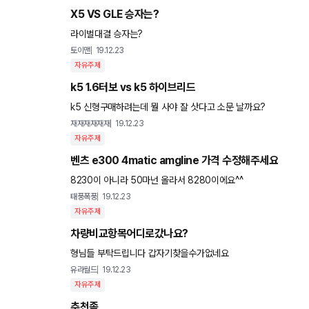
X5 VS GLE 승자는?
라이벌대결 승자는?
토이맨
19.12.23
자유주제
k5 1.6터보 vs k5 하이브리드
k5 신형구매하려는데 뭘 사야 잘 삿다고 소문 날까요?
재재재재재재
19.12.23
자유주제
벤츠 e300 4matic amgline 가격 수정해주세요
8230이 아니라 50마넌 올라서 8280이에요^^
태풍폭풍
19.12.23
자유주제
차량비교항목어디로갔나요?
형님들 부탁드립니다 갑자기찾을수가없네요
유라월드
19.12.23
자유주제
추천좀