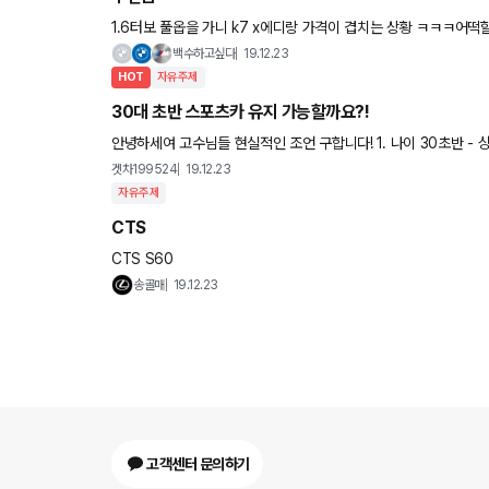
1.6터보 풀옵을 가니 k7 x에디랑 가격이 겹치는 상황 ㅋㅋㅋ어
백수하고싶다
19.12.23
HOT
자유주제
30대 초반 스포츠카 유지 가능할까요?!
안녕하세여 고수님들 현실적인 조언 구합니다! 1. 나이 30초반 - 싱글, but 향후 결혼 계획 있음 - 결혼 전에 스포츠카를 꼭 타보고 싶음
ㅜㅜ 2. 연봉 세전 5천 3. 자산 1.5억
겟차199524
19.12.23
자유주제
CTS
CTS S60
송골매
19.12.23
고객센터 문의하기