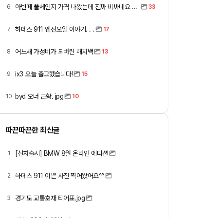
아반떼 풀체인지 가격 나왔는데 진짜 비싸네요 ㅎㅎ
6
33
하데스 911 엔진오일 이야기. . .
7
17
어느새 가성비가 되버린 해치백
8
13
ix3 오늘 출고했습니다!
9
15
byd 오너 근황. jpg
10
10
따끈따끈한 최신글
[신차출시] BMW 8월 온라인 에디션
1
하데스 911 이쁜 사진 찍어왔어요^^
2
경기도 교통호재 티어표.jpg
3