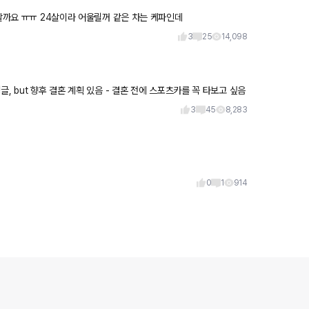
떡할까요 ㅠㅠ 24살이라 어울릴꺼 같은 차는 케파인데
3
25
14,098
3
45
8,283
0
1
914