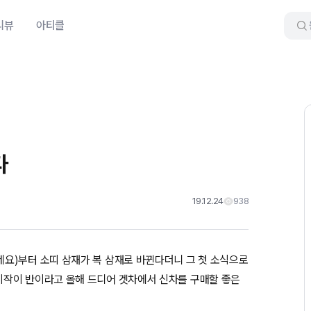
리뷰
아티클
다
19.12.24
938
요)부터 소띠 삼재가 복 삼재로 바뀐다더니 그 첫 소식으로
시작이 반이라고 올해 드디어 겟차에서 신차를 구매할 좋은