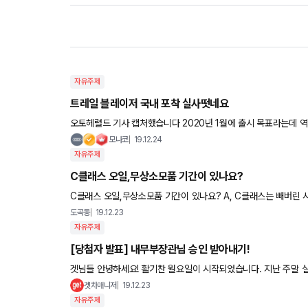
자유주제
트레일 블레이저 국내 포착 실사떳네요
오토헤럴드 기사 캡처했습니다 2020년 1월에 출시 목표라는데 
모나코
19.12.24
자유주제
C클래스 오일,무상소모품 기간이 있나요?
C클래스 오일,무상소모품 기간이 있나요? A, C클래스는 빼버린 시기가 있어서 문의드립니다. 풀체인지라 이전처럼 평생무
올지도 모르겠습니다만,
도곡동
19.12.23
자유주제
[당첨자 발표] 내무부장관님 승인 받아내기!
겟님들 안녕하세요! 활기찬 월요일이 시작되었습니다. 지난 주말 
자 한 자 정성스러운 댓글 달아주신 모든 분들께 감사드립니다^-^
겟차매니저
19.12.23
자유주제