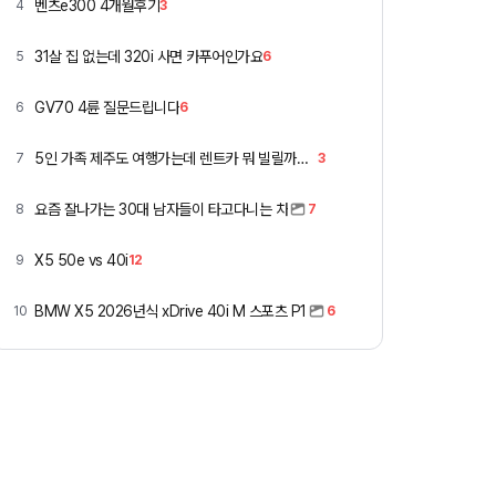
벤츠e300 4개월후기
4
3
31살 집 없는데 320i 사면 카푸어인가요
5
6
GV70 4륜 질문드립니다
6
6
5인 가족 제주도 여행가는데 렌트카 뭐 빌릴까요 ㅎ
7
3
요즘 잘나가는 30대 남자들이 타고다니는 차
8
7
X5 50e vs 40i
9
12
BMW X5 2026년식 xDrive 40i M 스포츠 P1
10
6