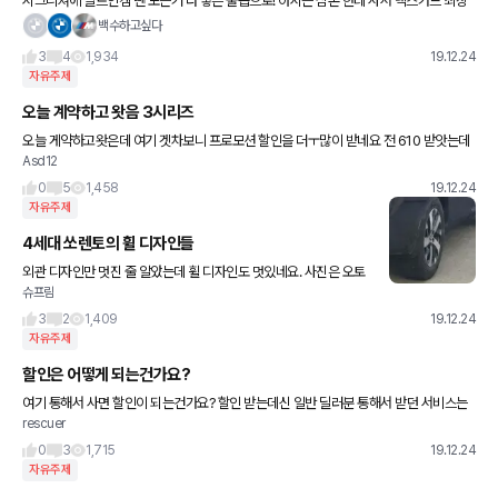
시그니쳐에 빌트인캠 뺀 모든거 다 넣은 풀옵으로! 아시는 삼촌 한테 사서 넥스가드 최상
급 선팅,파인뷰 블박,하부 언더코팅까지 선수 1500넣고 60개월로 계약 했내용 색상에서
백수하고싶다
정말 많이 고민했는
3
4
1,934
19.12.24
자유주제
오늘 계약하고 왓음 3시리즈
오늘 게약하고왓은데 여기 겟차보니 프로모션 할인을 더ㅜ많이 받네요 전 610 받앗는데
Asd12
여긴 800 이라니. 어떻게 하죠 게약 취소해야하나요
0
5
1,458
19.12.24
자유주제
4세대 쏘렌토의 휠 디자인들
외관 디자인만 멋진 줄 알았는데 휠 디자인도 멋있네요. 사진은 오토
슈프림
스파이넷에서 퍼왔습니다.
3
2
1,409
19.12.24
자유주제
할인은 어떻게 되는건가요?
여기 통해서 사면 할인이 되는건가요? 할인 받는데신 일반 딜러분 통해서 받던 서비스는
rescuer
없는건지요. 아니면 할인은 할인이고 딜러분 서비스는 동일하게 받는건가요?? 제조사 기
본 쿠폰 말구요.
0
3
1,715
19.12.24
자유주제