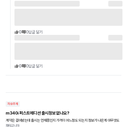
0
0
답글 달기
0
0
답글 달기
자유주제
m340i 퍼스트에디션 출시정보 없나요?
계약은 걸어놨는데 출시는 언제쯤인지 가격이 어느정도 되는지 정보가 나온게 아무것도
파타고니아
없네요. 지난 달 쯤 겟차에서 8900만원이라는 정보를 보긴 했는데 딜러가 저 가격은 아