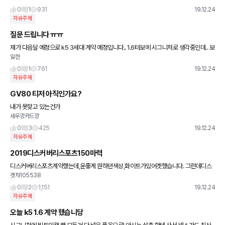
니라고 하고.. 일반모델은
0
1
931
19.12.24
자유주제
질문 드립니다 ㅠㅠ
제가 다음달 예정으로 k5 3세대 계약 예정입니다.. 1.6터보에 시그니처로 생각중인데.. 보
잃한
통 딜러할인..?? 은 겟차할인정도 받는다고 생각하면 될까요??
0
1
761
19.12.24
자유주제
GV80 티저 아직인가요?
내가 못찾고 있는건가
새우깡카드깡
0
3
425
19.12.24
자유주제
2019디스커버리스포츠150마력
디스커버리스포츠계약했는데,운좋게 원하던색상,화이트가있어겟했습니다. 그런데디스
겟차105538
커버리가급발진문제로올해리콜 되었던데,혹시문제가없을까요? 애들도있고해서살짝걱
정이됩니다. 연말이라할인폭은크고해서좋았는데 고견부
0
2
1,151
19.12.24
자유주제
오늘 k5 1.6 계약 했습니당