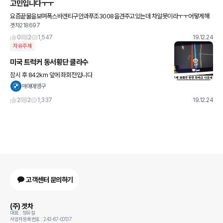
고민입니다ㅜㅜ
요즘끝물을보며폭스바겐티구안과푸조3008을견주고있는데 차알못이라ㅜㅜ어떻게해
겟차218697
야할지...가격대는두대가적다하다고 생각하는데유지랑수리비도걱정이네요...고수들의의
견겸허히부탁드립니다ㅜㅜ
0
2
1,547
19.12.24
자유주제
미국 트럭커 동서횡단 클라수
잠시 후 842km 앞에 좌회전입니다
매애애앵구
2
2
1,337
19.12.24
고객센터 문의하기
(주) 겟차
대표 : 정유철
사업자등록번호 : 243-87-00137