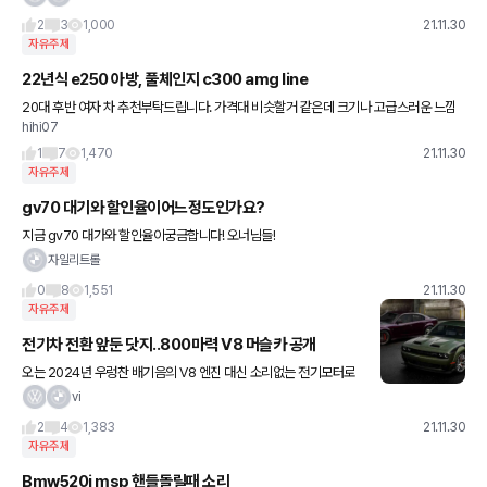
택시 <앵커> 서울
2
3
1,000
21.11.30
자유주제
22년식 e250 아방, 풀체인지 c300 amg line
20대 후반 여자 차 추천부탁드립니다. 가격대 비슷할거 같은데 크기나 고급스러운 느낌
hihi07
은 E이고, C는 신형에 내부가 이쁘긴한데 막상 주행중에 터치패드가 불편하다는 평들도
있고 .. 고민되네요ㅜ
1
7
1,470
21.11.30
자유주제
gv70 대기와 할인율이어느정도인가요?
지금 gv70 대가와 할인율이궁금합니다! 오너님들!
자일리트롤
0
8
1,551
21.11.30
자유주제
전기차 전환 앞둔 닷지..800마력 V8 머슬카 공개
오는 2024년 우렁찬 배기음의 V8 엔진 대신 소리없는 전기모터로
전환될 닷지(Dodge) 머슬카가 마지막 불꽃을 틔우는 SRT 헬켓 라
vi
인업에 ‘제일브레이크(Jailbreak)’ 트림을 새롭게 선
2
4
1,383
21.11.30
자유주제
Bmw520i msp 핸들돌릴때 소리