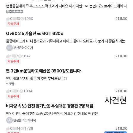
핸들돌릴때 자꾸 뿌드드드드덕 소리가 나네요 이거 저만 그러는건가요? 브레이크에서 나
요호호호호호
는것같기도하고 뭔지 모르겠어요 산지 한달밖에 안됬는데 ㅜㅜ 동영상 찍었는데 올리는
기능이 없네요
0
10
1,960
21.11.30
자유주제
Gv80 2.5 가솔린 vs 6GT 620d
둘중에 어느게 더 나을까요?? 가족차이고 아이도 둘이나 있네요~ 6gt가 더 좋은 차라는
건 알지만 4기통 디젤이라는 점과 옵션이 빠지고 있는 부분, 트렁크 공간등을 고려할때 g
부산촌놈아이가
v80이 더 나은건지
1
7
1,642
21.11.30
자유주제
연 3만km운행하고 예산은 3500정도입니다.
연비 좋고 유지비 좋은 차 추천 부탁드립니다
뜨로롱
0
11
1,384
21.11.30
자유주제
비차량 속보) 인천 흉기난동 부실대응 경찰관 2명 해임
해임이면 나중에 행정 소송 걸어서 복직 각이 보이긴 하네요 ㅋ 인천
에서 발생한 이른바 ‘층간소음 흉기난동’ 사건에서 피해자 가족이 큰
한문철의스케치북
부상을 입게 될 위급한 상황에서도 현장을 이탈하는 등 부
0
14
1,738
21.11.30