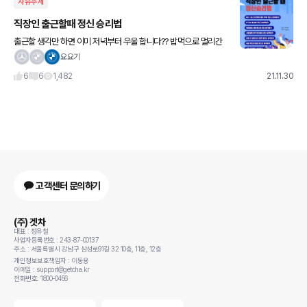
자유주제
직장인 출근할때 정신 승리법
출근할 생각만 하면 이미 저녁부터 우울 합니다?? 밥먹으로 멀리간
다에 한표ㅋㅋㅋ
요요기
6
6
1,482
21.11.30
고객센터 문의하기
(주) 겟차
대표 : 정유철
사업자등록번호 : 243-87-00137
주소 : 서울특별시 강남구 삼성로91길 32 10층, 11층, 12층
개인정보보호책임자 : 이동용
이메일 : support@getcha.kr
전화번호: 1800-0456