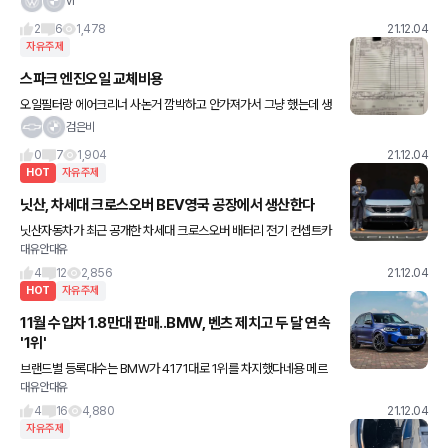
vi
선에 날렵한 LED 램프. 마치 미래
2
6
1,478
21.12.04
자유주제
스파크 엔진오일 교체비용
오일필터랑 에어크리너 사논거 깜박하고 안가져가서 그냥 했는데 생
각보다 싸네요 괜히 배송비내고 샀네요 더 비싸게 산듯
검은비
0
7
1,904
21.12.04
HOT
자유주제
닛산, 차세대 크로스오버 BEV영국 공장에서 생산한다
닛산자동차가 최근 공개한 차세대 크로스오버 배터리 전기 컨셉트카
대유안대유
칠아웃(Chill Out)을 영국 선덜랜드 공장에서 생산한다고 하네요 2,
300만 파운드를 투자해 연간 10만대를 생산할 계획이라
4
12
2,856
21.12.04
HOT
자유주제
11월 수입차 1.8만대 판매..BMW, 벤츠 제치고 두 달 연속
'1위'
브랜드별 등록대수는 BMW가 4171대로 1위를 차지했다네용 메르
대유안대유
세데스-벤츠는 3545대로 2위,이어 아우디(Audi) 2682대, 볼보(V
olvo) 1317대, 폭스바겐(Volkswagen) 9
4
16
4,880
21.12.04
자유주제