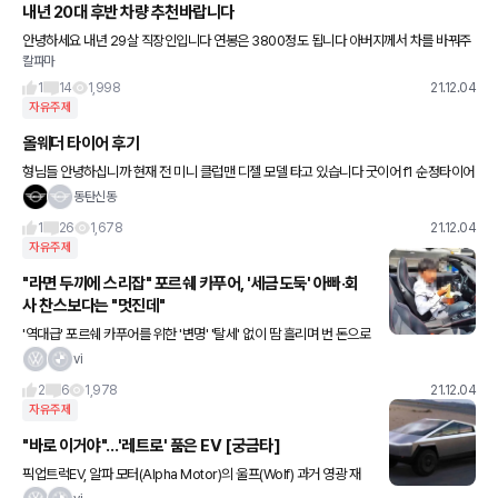
내년 20대 후반 차량 추천바랍니다
안녕하세요 내년 29살 직장인입니다 연봉은 3800정도 됩니다 아버지께서 차를 바꿔주
칼파마
신다고 하셔서 고민중입니다 현재는 15년식 산타페를 타고 있습니다 GV70을 사주신다
고 하셨는데 제네시스가 제 입
1
14
1,998
21.12.04
자유주제
올웨더 타이어 후기
형님들 안녕하십니까 현재 전 미니 클럽맨 디젤 모델 타고 있습니다 굿이어 f1 순정타이어
-> 키너지 4s2로 변경후 느낌점은 1.가속력 굼뜸 2.제동능력 저하 3.소음발생 등 이 있었
동탄신동
1
26
1,678
21.12.04
자유주제
"라면 두끼에 스리잡" 포르쉐 카푸어, '세금도둑' 아빠·회
사 찬스보다는 "멋진데"
'역대급' 포르쉐 카푸어를 위한 '변명' '탈세' 없이 땀 흘리며 번 돈으로
구입 '아빠·회사 찬스' 국세청 단골 적발소재 카푸어, 밴드왜건 파노플
vi
리의 '역효과' '보조금 0원' 포르쉐 타이칸, 판
2
6
1,978
21.12.04
자유주제
"바로 이거야"…'레트로' 품은 EV [궁금타]
픽업트럭EV, 알파 모터(Alpha Motor)의 울프(Wolf) 과거 영광 재
연할 제로랩스(Zero Labs Automotive)의 브롱코 EV 매끄러운 곡