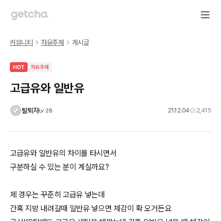
커뮤니티
자유주제
게시글
HOT
자유주제
고급유와 일반유
탈퇴자
21.12.04
2,415
Lv
28
고급유와 일반유의 차이를 타시면서
구분하실 수 있는 분이 계실까요?
제 경우는 꾸준히 고급유 넣는데
간혹 지방 내려갈때 일반유 넣으면 체감이 확 오거든요