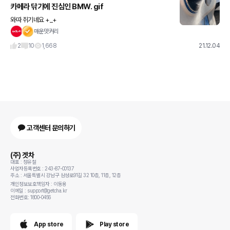
카메라 닦기에 진심인 BMW. gif
와따 쥐기네요 +_+
매운맛커리
2
10
1,668
21.12.04
고객센터 문의하기
(주) 겟차
대표 : 정유철
사업자등록번호 : 243-87-00137
주소 : 서울특별시 강남구 삼성로91길 32 10층, 11층, 12층
개인정보보호책임자 : 이동용
이메일 : support@getcha.kr
전화번호: 1800-0456
App store
Play store