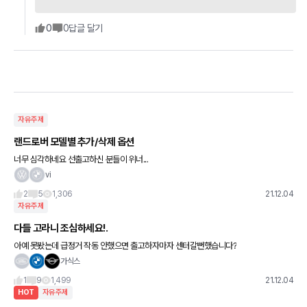
0
0
답글 달기
자유주제
랜드로버 모델별 추가/삭제 옵션
너무 심각하네요 선출고하신 분들이 위너...
vi
2
5
1,306
21.12.04
자유주제
다들 고라니 조심하세요!.
아예 못봤는데 급정거 작동 안했으면 출고하자마자 센터갈뻔했습니다?
가식스
1
9
1,499
21.12.04
HOT
자유주제