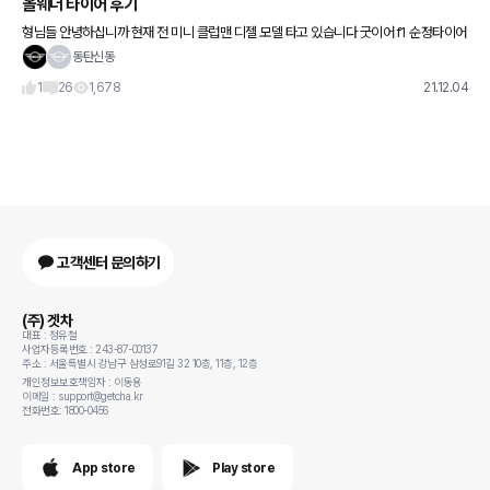
올웨더 타이어 후기
형님들 안녕하십니까 현재 전 미니 클럽맨 디젤 모델 타고 있습니다 굿이어 f1 순정타이어
-> 키너지 4s2로 변경후 느낌점은 1.가속력 굼뜸 2.제동능력 저하 3.소음발생 등 이 있었
동탄신동
1
26
1,678
21.12.04
고객센터 문의하기
(주) 겟차
대표 : 정유철
사업자등록번호 : 243-87-00137
주소 : 서울특별시 강남구 삼성로91길 32 10층, 11층, 12층
개인정보보호책임자 : 이동용
이메일 : support@getcha.kr
전화번호: 1800-0456
App store
Play store