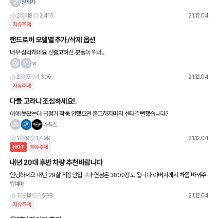
고급유 넣는데 간혹 지방 내려갈때 일반유 넣으면 체감이 확 오거든요 국산K9탈때도 고
탈퇴자
급유 세팅을 해봤는데 간혹
2
18
2,415
21.12.04
자유주제
랜드로버 모델별 추가/삭제 옵션
너무 심각하네요 선출고하신 분들이 위너...
vi
2
5
1,306
21.12.04
자유주제
다들 고라니 조심하세요!.
아예 못봤는데 급정거 작동 안했으면 출고하자마자 센터갈뻔했습니다?
가식스
1
9
1,499
21.12.04
HOT
자유주제
내년 20대 후반 차량 추천바랍니다
안녕하세요 내년 29살 직장인입니다 연봉은 3800정도 됩니다 아버지께서 차를 바꿔주
칼파마
신다고 하셔서 고민중입니다 현재는 15년식 산타페를 타고 있습니다 GV70을 사주신다
고 하셨는데 제네시스가 제 입
1
14
1,998
21.12.04
자유주제