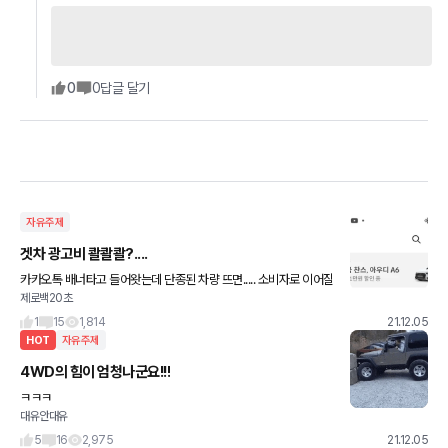
0
0
답글 달기
자유주제
겟차 광고비 콸콸콸?....
카카오톡 배너타고 들어왓는데 단종된 차량 뜨면..... 소비자로 이어질
제로백20초
고객들 뭥미 할거같은데.. 카톡 배너광고 무료는 아닐테고.... 돈꽤나
들지않나요???? ㅎㅎㅎ 코로나검사로 9시까진 격리라 심
1
15
1,814
21.12.05
HOT
자유주제
4WD의 힘이 엄청나군요!!!
ㅋㅋㅋ
대유안대유
5
16
2,975
21.12.05