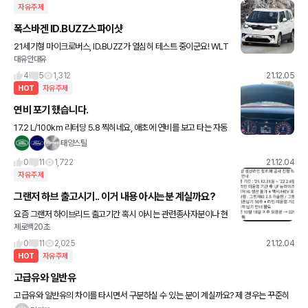
자유주제
폭스바겐 ID.BUZZ스파이샷
21세기형 마이크로버스, ID.BUZZ가 열심히 테스트 중이군요! WLT
대유안대유
P기준 550Km 주행가능하다하니 국내기준 400중후반 되겠네요
ㅎㅎㅎ
4
5
1,312
21.12.05
HOT
자유주제
연비 포기 했습니다.
17.2 L/100km 리터당 5.8 찍히네요, 애초에 연비를 보고 타는 자동
차는 아니지만 그래도 한 번 씩 밟을때마다 게이지 주는게 눈으로 보
태양스틸
일 때마다 마음이 아픕니다...
0
11
1,722
21.12.04
자유주제
그랜저 하브 출고시기.. 이거 내용 아시는분 계실까요?
요즘 그랜저 하이브리드 출고기간 혹시 아시는 관련종사자분이나 현
제로백20초
대임직원 계시나요?? ㅜㅜ 이런내용이 있는데 오피셜인가해서요..
그럼 그랜저 출고되는 생산라인자체가 올스톱인건가 궁금하네요...
0
11
2,025
21.12.04
계약
HOT
자유주제
고급유와 일반유
고급유와 일반유의 차이를 타시면서 구분하실 수 있는 분이 계실까요? 제 경우는 꾸준히