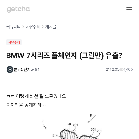
커뮤니티
자유주제
게시글
자유주제
BMW 7시리즈 풀체인지 (그릴만) 유출?
분당5단지
21.12.05
1,405
Lv
84
ㅋㅋ 이렇게 봐선 잘 모르겠네요
디자인을 공개하라~~