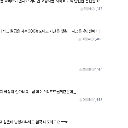
고급차를 사서 비교적 안전한 운전을 하
전자들이
1
4
1,147
0
4
1,400
0
9
1,144
지 예상이 안가네요,,,곧 페이스리프트될꺼같은데,,,
0
1
1,443
고 싶은데 방향제뿌랴도 결국 나도라구요 ㅠㅠ