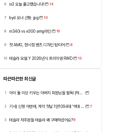
ix3 오늘 출고했습니다!
6
14
byd 오너 근황. jpg
7
10
m340i vs e300 amg라인
8
15
첫 AMG, 현시점 벤츠 디자인 탑티어
9
8
테슬라 모델 Y 2026년식 프리미엄 RWD
10
13
따끈따끈한 최신글
아이 둘 이상 키우는 아버지 회원님들 필독! (하이패스 할인)
1
기사) 신형 아반떼, 계약 첫날 1만1094대 '역대 최고'
2
7
테슬라 차주분들 테슬라 왜 구매하셨어요?
3
9