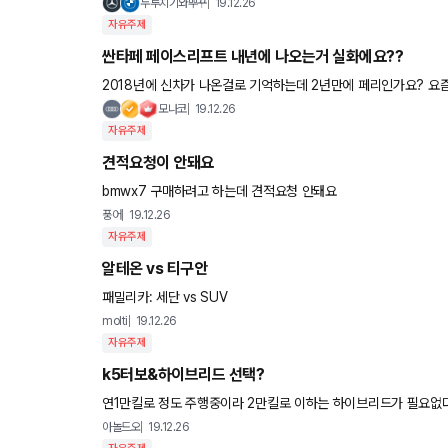
두루치기와뿌꾸
19.12.26
자유주제
싼타페 페이스리프트 내년에 나오는거 실화에요??
2018년에 신차가 나온걸로 기억하는데 2년만에 페리인가요? 요
모나코
19.12.26
자유주제
견적요청이 안돼요
bmwx7 구매하려고 하는데 견적요청 안돼요
풍어
19.12.26
자유주제
알테온 vs 티구안
패밀리카: 세단 vs SUV
molti
19.12.26
자유주제
k5터보&하이브리드 선택?
연1만킬로 정도 주행중이라 2만킬로 이하는 하이브리드가 필요없
내구성이나 중고차 시세 생각하면 결정이 쉽지 않네요 많은 의견 
아놀드오
19.12.26