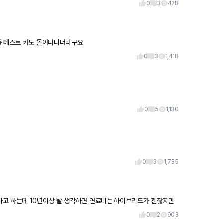
0
3
428
즘 테스트 카도 돌아다니더라구요
0
3
1,418
0
5
1,130
0
3
1,735
다고 하는데 10년이상 탈 생각하면 연료비는 하이브리드가 괜찮지만
바랍니다
0
2
903