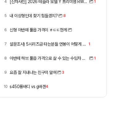
[신차사진] 2026 테슬라 모델 Y 프리미엄 RWD (펄 화이트 + 블랙시트)
4
1
내 이상형인데 찾기 힘들겠지?
5
8
신형 아반떼 풀옵 가격이 ㅎㄷㄷ한게
6
설문조사) 5시리즈급 타는분들 연봉이 어떻게 되세요
7
1
아반떼 하브 풀옵 가격으로 살 수 있는 수입차 모아봄
8
1
요즘 잘 지내냐는 친구의 말에
9
3
s450롱바디 vs g바겐
10
4