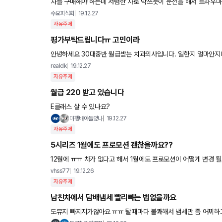
차를 구매해야 하는데 저렴한 차로 막쓰듯이 운전을 해서 트라우마를 극복해야 할까요 아니면 
는게 좋을지 궁금합니다. 상대적으로 저가 차를타면 타차량 운
수요피식회
19.12.27
자유주제
평가부탁드립니다ㅠ 고민이라
안녕하세요 30대중반 월급받는 치과의사입니다. 일한지 얼마안지나서... 월급은 세후600정도이고 재산은 빚뿐... 지금은 4년전에 아
버지가사주신 투싼타고있습니다. 아우디 a5스포트백 사고싶은데
realdk
19.12.27
자유주제
월급 220 받고 있습니다
E클래스 살 수 있나요?
마행배야돌았나
19.12.27
자유주제
5시리즈 1월에도 프로모션 괜찮을까요??
12월에 ㅠㅠ 차가 없다고 해서 1월에도 프로모션이 어떻게 변경 될
vhss77
19.12.26
자유주제
남친차에서 담배냄세 빨리빼는 법없을까요
도뮤지 빠지지가않아요 ㅠㅠ 탈때마다 불쾌해서 냄세만 좀 어찌하