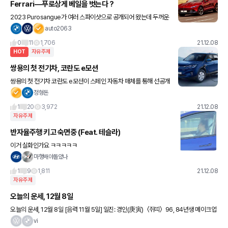
Ferrari—푸로상게 베일을 벗는다 ?
2023 Purosangue가 여러 스파이샷으로 공개되어 왔는데 두꺼운
위장막을 벗으면 어떨까요… ㅎ superrenderscars라는 인스타
auto2063
계정에서 렌더링 이미지를 공개했습니다. 이미지가
0
11
1,706
21.12.08
HOT
자유주제
쌍용의 첫 전기차, 코란도 e모션
쌍용의 첫 전기차 코란도 e모션이 스페인 자동차 매체를 통해 선공개
되었네요 내연기관 코란도를 기반으로 만들었고 출력은 190마력, 3
정형돈
6.7토크, 배터리 용량은 61.5kWh, 국내 인증 기
1
20
3,972
21.12.08
자유주제
반자율주행 키고 숙면중 (Feat. 테슬라)
이거 실화인가요 ㅋㅋㅋㅋㅋ
마행배야돌았나
1
9
1,811
21.12.08
자유주제
오늘의 운세, 12월 8일
오늘의 운세, 12월 8일 [음력 11월 5일] 일진: 경인(庚寅) 〈쥐띠〉 96, 84년생 메이크업
이나 헤어스타일의 변화를 주면 뜻밖의 행운이 오니 한번 시도해 보라. 72년생 대인 관계
vi