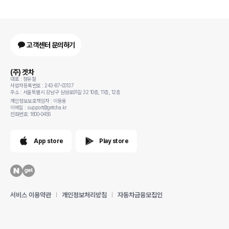
고객센터 문의하기
(주) 겟차
대표 : 정유철
사업자등록번호 : 243-87-00137
주소 : 서울특별시 강남구 삼성로91길 32 10층, 11층, 12층
개인정보보호책임자 : 이동용
이메일 : support@getcha.kr
전화번호: 1800-0456
App store
Play store
서비스 이용약관
개인정보처리방침
자동차금융모집인