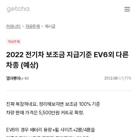
커뮤니티
자유주제
게시글
자유주제
2022 전기차 보조금 지급기준 EV6외 다른
차종 (예상)
열라뽕따
21.12.08
1,779
Lv
83
진짜 복잡하네요. 정리해보자면 보조금 100% 기준
차량 판매 가격은 5,500만원 커트로 확정.
EV6의 경우 배터리 용량+휠 사이즈+2륜/4륜을