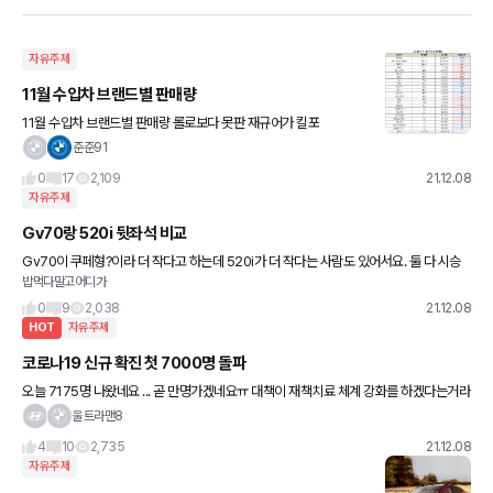
자유주제
11월 수입차 브랜드별 판매량
11월 수입차 브랜드별 판매량 롤로보다 못판 재규어가 킬포
준준91
0
17
2,109
21.12.08
자유주제
Gv70랑 520i 뒷좌석 비교
Gv70이 쿠페형?이라 더 작다고 하는데 520i가 더 작다는 사람도 있어서요. 둘 다 시승
밥먹다말고어디가
해보신 분 의견 듣고 싶습니다~ ※직접 가서 보고 싶은데 gv70은 바로 팔려서 전시해놓
을 차가 없다네요
0
9
2,038
21.12.08
HOT
자유주제
코로나19 신규 확진 첫 7000명 돌파
오늘 7175명 나왔네요 ... 곧 만명가겠네요ㅠ 대책이 재책치료 체계 강화를 하겠다는거라
니 ㅠㅠ
울트라맨8
4
10
2,735
21.12.08
자유주제