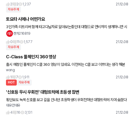
2
2
1,237
21.12.08
자유주제
토요타 시에나 어떤가요
3인가족 리트리버 함께 타고다닐차로 알아보는중인데 대형으로 연비까지 생개하니깐 시
에나가 눈에 들어오더라고요 여러분 의견 듣습니다
겟차216819
0
11
1,577
21.12.08
자유주제
C-Class 풀체인지 360 영상
출시 예정인 풀체인지 C클 360 영상이 있네요. 이전에는 C클 보고 이쁘다는 생각 해본
wong
적 없는데 이번 풀체인지는 눈에 들어 오네요. (이거 보다가 EQS 외관 프로포션 보면 한
숨이 나오는...
1
7
1,911
21.12.08
HOT
자유주제
'신호등 무시 우회전' 대형트럭에 초등생 참변
횡단보도 녹색 신호를 보고 길을 건너던 초등학생이 우회전하던 대형트럭에 치여 숨졌다
대유안대유
고 하네요.. 통학로 근처에 공사가 한창이었지만, 별다른 어린이 보호장치는 없었고 운전
자는 주변을 제대로 살피지 않
4
16
3,131
21.12.08