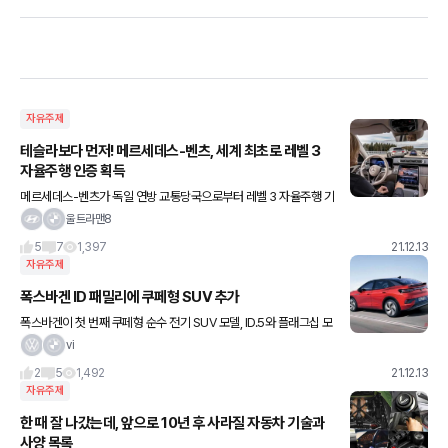
자유주제
테슬라보다 먼저! 메르세데스-벤츠, 세계 최초로 레벨 3
자율주행 인증 획득
메르세데스-벤츠가 독일 연방 교통당국으로부터 레벨 3 자율주행 기
술을 인증받았다네요 레벨 3는 ‘조건부 자율주행(Partial Automati
울트라맨8
on)’에 해당하고 고속도로를 포함한 특정 구간에서 조
5
7
1,397
21.12.13
자유주제
폭스바겐 ID 패밀리에 쿠페형 SUV 추가
폭스바겐이 첫 번째 쿠페형 순수 전기 SUV 모델, ID.5와 플래그십 모
델 ID.5 GTX를 세계 최초 공개했다. 폭스바겐의 전기차 전용 MEB
vi
플랫폼을 기반으로 개발된 ID.5의 차체 크기는
2
5
1,492
21.12.13
자유주제
한 때 잘 나갔는데, 앞으로 10년 후 사라질 자동차 기술과
사양 목록