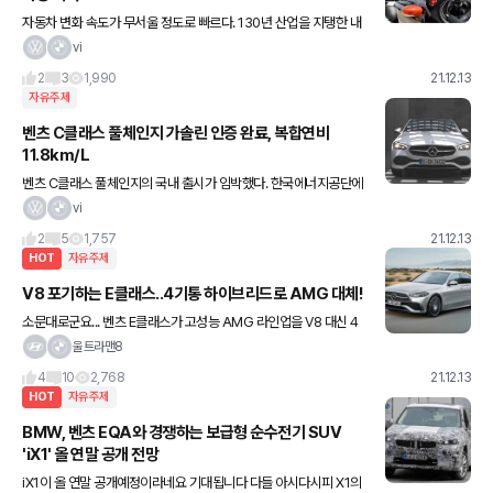
자동차 변화 속도가 무서울 정도로 빠르다. 130년 산업을 지탱한 내
연기관이 빠르게 퇴출되고 있고 인간에 절대적으로 의존해야 했던 운
vi
전을 자동차가 알아서 하는 세상이 오고 있다. 급격한 변화는 한
2
3
1,990
21.12.13
자유주제
벤츠 C클래스 풀체인지 가솔린 인증 완료, 복합연비
11.8km/L
벤츠 C클래스 풀체인지의 국내 출시가 임박했다. 한국에너지공단에
따르면 벤츠코리아는 신형 C클래스 가솔린의 연비 인증을 완료했다.
vi
C200 4MATIC과 C300이 먼저 출시되며, 복합연비는 각각
2
5
1,757
21.12.13
HOT
자유주제
V8 포기하는 E클래스..4기통 하이브리드로 AMG 대체!
소문대로군요... 벤츠 E클래스가 고성능 AMG 라인업을 V8 대신 4
기통 플러그인 하이브리드가 들어가네요.. 4기통 2ℓ PHEV 파워트
울트라맨8
레인은 엔진에서만 최대 510마력, 후륜 축에 연결된 전
4
10
2,768
21.12.13
HOT
자유주제
BMW, 벤츠 EQA와 경쟁하는 보급형 순수전기 SUV
'iX1' 올 연말 공개 전망
iX1이 올 연말 공개예정이라네요 기대됩니다 다들 아시다시피 X1의