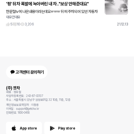
'펑' 뒤차 폭발에 녹아버린 내 차.."보상 안해준대요"
한문철tv에 나온내용이라는데요ㅠㅠㅠ 뒤에 주차되어 있던 자동차
대유안대유
에서 폭발이 일어나면서 자신의 차량 뒷면이 녹았지만 해당 차량 보
험사 측으로부터 보상을 받을 수 없다는 답변을 받았다고 하며 억울
5
10
3,206
21.12.13
함을
고객센터 문의하기
(주) 겟차
대표 : 정유철
사업자등록번호 : 243-87-00137
주소 : 서울특별시 강남구 삼성로91길 32 10층, 11층, 12층
개인정보보호책임자 : 이동용
이메일 : support@getcha.kr
전화번호: 1800-0456
App store
Play store