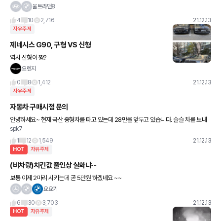
가솔린, 마일드 하이브리드도 출시예정입니다 ㅎㅎ
울트라맨8
4
10
2,716
21.12.13
자유주제
제네시스 G90, 구형 VS 신형
역시 신형이 짱?
오렌지
0
8
1,412
21.12.13
자유주제
자동차 구매시점 문의
안녕하세요~ 현재 국산 중형차를 타고 있는데 28만을 앞두고 있습니다. 슬슬 차를 보내
spk7
줄때가 된거 같아서 내년 하반기쯤 차량구매를 예상하고 있었습니다. 근데 반도체 이슈로
옵션은 빠지고 할인도
1
12
1,549
21.12.13
HOT
자유주제
(비차량)치킨값 줄인상 실화냐···
보통 이제 2마리 시키는데 곧 5만원 하겠네요 ~~
요요기
6
30
3,703
21.12.13
HOT
자유주제