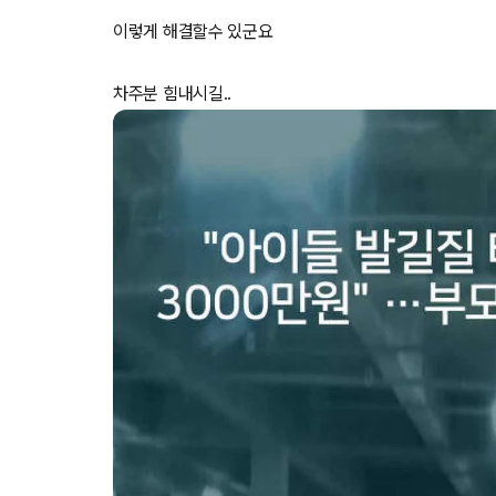
이렇게 해결할수 있군요
차주분 힘내시길..