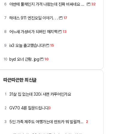
아반떼 풀체인지 가격 나왔는데 진짜 비싸네요 ㅎㅎ
6
32
하데스 911 엔진오일 이야기. . .
7
17
어느새 가성비가 되버린 해치백
8
13
ix3 오늘 출고했습니다!
9
15
byd 오너 근황. jpg
10
10
따끈따끈한 최신글
31살 집 없는데 320i 사면 카푸어인가요
1
GV70 4륜 질문드립니다
2
3
5인 가족 제주도 여행가는데 렌트카 뭐 빌릴까요 ㅎ
3
2