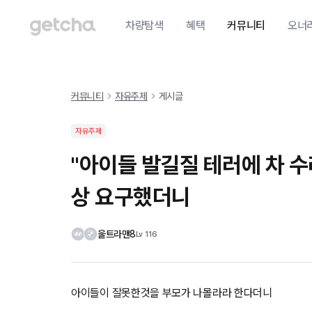
차량탐색
혜택
커뮤니티
오너
커뮤니티
자유주제
게시글
자유주제
"아이들 발길질 테러에 차 수
상 요구했더니
울트라맨8
Lv
116
아이들이 잘못한것을 부모가 나몰라라 한다더니