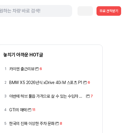
무료 견적받기
놓치기 아까운 HOT글
카이엔 출근리뷰
1
6
BMW X5 2026년식 xDrive 40i M 스포츠 P1
2
6
아반떼 하브 풀옵 가격으로 살 수 있는 수입차 모아봤습니다 (중고 포함)
3
7
GTI의 매력
4
11
한국의 진짜 이상한 주차 문화
5
8