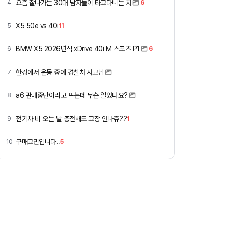
요즘 잘나가는 30대 남자들이 타고다니는 차
4
6
X5 50e vs 40i
5
11
BMW X5 2026년식 xDrive 40i M 스포츠 P1
6
6
한강에서 운동 중에 경찰차 사고남
7
a6 판매중단이라고 뜨는데 무슨 일있나요?
8
전기차 비 오는 날 충전해도 고장 안나쥬??
9
1
구매고민입니다..
10
5