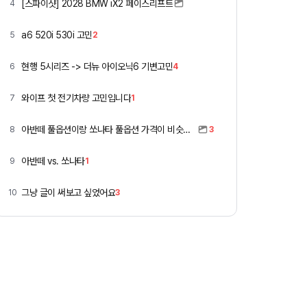
[스파이샷] 2028 BMW iX2 페이스리프트
4
a6 520i 530i 고민
5
2
현행 5시리즈 -> 더뉴 아이오닉6 기변고민
6
4
와이프 첫 전기차량 고민입니다
7
1
아반떼 풀옵션이랑 쏘나타 풀옵션 가격이 비슷하네요
8
3
아반떼 vs. 쏘나타
9
1
그냥 글이 써보고 싶었어요
10
3