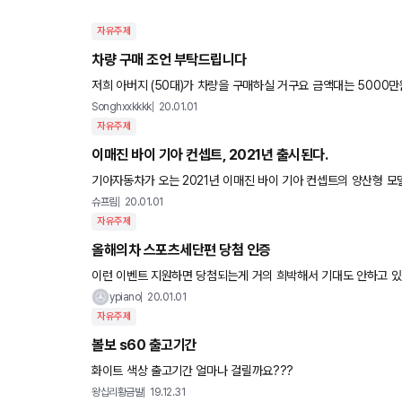
자유주제
차량 구매 조언 부탁드립니다
저희 아버지 (50대)가 차량을 구매하실 거구요 금액대는 5000만
리하셔서 독일 3사 6000만원대 세단까지도 생각하는 중입니다
Songhxxkkkk
20.01.01
자유주제
이매진 바이 기아 컨셉트, 2021년 출시된다.
기아자동차가 오는 2021년 이매진 바이 기아 컨셉트의 양산형 모
아 컨셉트는 2019년에 공개된 컨셉트카로 도심형 일렉트릭 크로
슈프림
20.01.01
자유주제
올해의차 스포츠세단편 당첨 인증
이런 이벤트 지원하면 당첨되는게 거의 희박해서 기대도 안하고 있었
쁩니다! 연말 한해동안 고생한 것에 대한 선물을 받은 느낌이네요^
ypiano
20.01.01
자유주제
볼보 s60 출고기간
화이트 색상 출고기간 얼마나 걸릴까요???
왕십리황금발
19.12.31