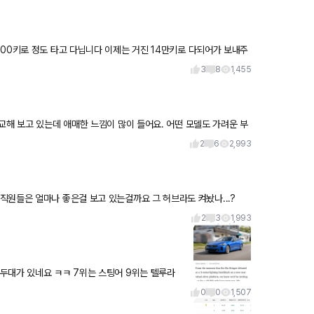
3
8
1,455
교해 보고 있는데 애매한 느낌이 많이 들어요. 어떤 모델도 가려운 부
2
6
2,993
현대는 저렇게 조립해도 조립품질 적당하게 나오는 편인데 테슬라 직원들은 얼마나 좋은걸 보고 있는걸까요 그 허브라도 켜놨나...?
2
3
1,993
두대가 있네요 ㅋㅋ 7위는 스팅어 9위는 텔루라
은 없겠죠?
0
0
1,507