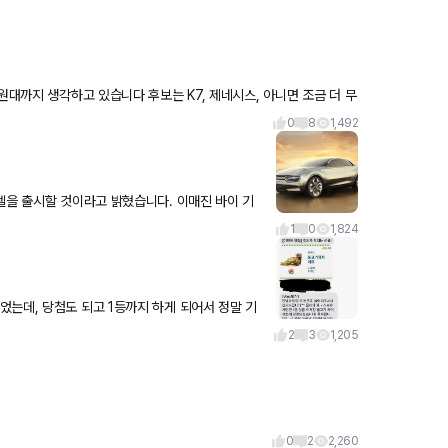
원대까지 생각하고 있습니다 후보는 K7, 제네시스, 아니면 조금 더 무
0
8
1,492
델을 출시할 것이라고 밝혔습니다. 이매진 바이 기
스오버를 표방하며 공개
1
0
1,824
는데, 당첨도 되고 1등까지 하게 되어서 정말 기
^ 겟차에서 내년도에
2
3
1,205
0
2
2,260