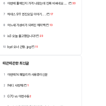
아반떼 풀체인지 가격 나왔는데 진짜 비싸네요 ㅎㅎ
6
33
하데스 911 엔진오일 이야기. . .
7
17
어느새 가성비가 되버린 해치백
8
13
ix3 오늘 출고했습니다!
9
23
byd 오너 근황. jpg
10
11
따끈따끈한 최신글
아반떼 N 패밀리카 사용중이신분
1
f바디 사랑해
2
1
G70 vs 아엔수동
3
2