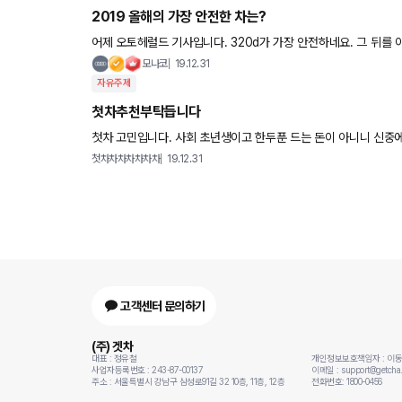
2019 올해의 가장 안전한 차는?
어제 오토헤럴드 기사입니다. 320d가 가장 안전하네요. 그 뒤를 
토헤럴드입니다. Kncap에서 나온 자료입니다 http://www.auto
모나코
19.12.31
자유주제
첫차추천부탁듭니다
첫차 고민입니다. 사회 초년생이고 한두푼 드는 돈이 아니니 신중에 신중이 기울여 구매를 하고싶습니다. 가족이 동생이 산다는 생각으
로 추천 한번씩 해주시고 가주세요 요즘들어 부쩍 고민이
첫차차차차차차차
19.12.31
고객센터 문의하기
(주) 겟차
대표 : 정유철
개인정보보호책임자 : 이
사업자등록번호 : 243-87-00137
이메일 : support@getcha.
주소 : 서울특별시 강남구 삼성로91길 32 10층, 11층, 12층
전화번호: 1800-0456