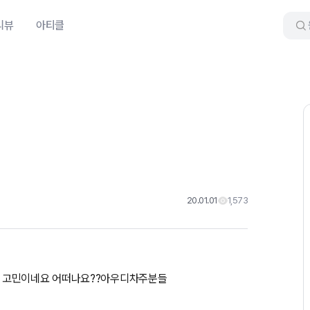
리뷰
아티클
20.01.01
1,573
에 고민이네요 어떠나요??아우디차주분들