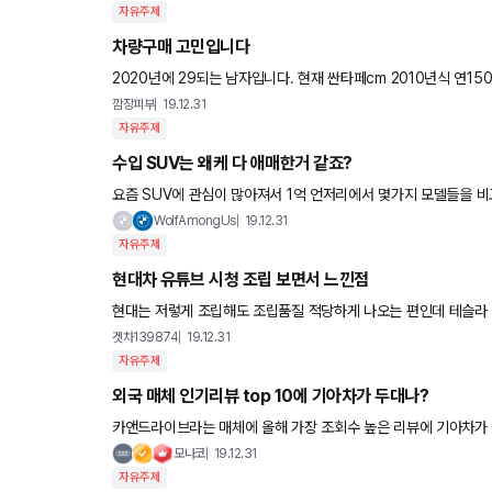
자유주제
차량구매 고민입니다
2020년에 29되는 남자입니다. 현재 싼타페cm 2010년식 연15000키로 정도 타고 다닙니다 이제는 거진 14만키로 다되어가 보내주
고 새로운 아이하나 마련하려고 생각중입니다 2020년에
깜장피부
19.12.31
자유주제
수입 SUV는 왜케 다 애매한거 같죠?
요즘 SUV에 관심이 많아져서 1억 언저리에서 몇가지 모델들을 비
분을 딱 정확하게 긁어주진 못하는거 같네요... 1. X3 20
WolfAmongUs
19.12.31
자유주제
현대차 유튜브 시청 조립 보면서 느낀점
겟차139874
19.12.31
자유주제
외국 매체 인기리뷰 top 10에 기아차가 두대나?
카앤드라이브라는 매체에 올해 가장 조회수 높은 리뷰에 기아차가 
이드네요 텔루라이드는 국내에도 출시됐으면 좋겠는데 ㅠ 가능성
모나코
19.12.31
자유주제