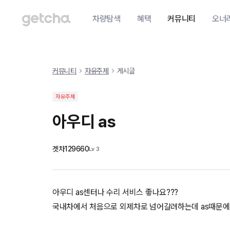
차량탐색
혜택
커뮤니티
오너
커뮤니티
자유주제
게시글
자유주제
아우디 as
겟차129660
Lv
3
아우디 as센터나 수리 서비스 좋나요???
국내차에서 처음으로 외제차로 넘어갈려하는데 as때문