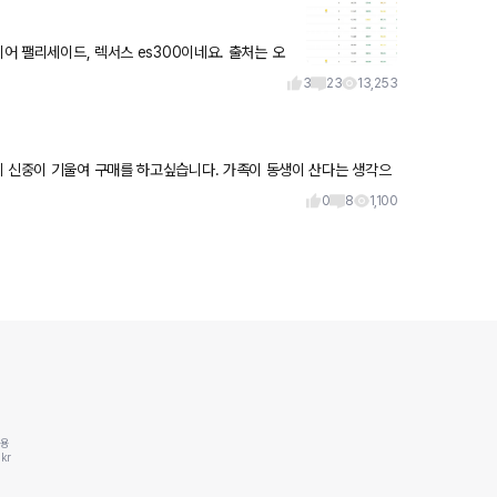
이어 팰리세이드, 렉서스 es300이네요. 출처는 오
3
23
13,253
0
8
1,100
동용
kr