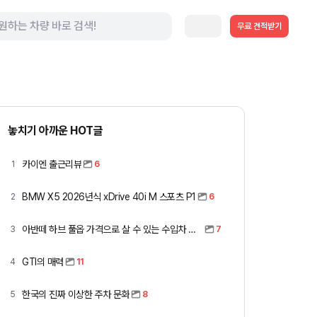
무료 견적받기
놓치기 아까운 HOT글
카이엔 출근리뷰
1
6
BMW X5 2026년식 xDrive 40i M 스포츠 P1
2
6
아반떼 하브 풀옵 가격으로 살 수 있는 수입차 모아봤습니다 (중고 포함)
3
7
GTI의 매력
4
11
한국의 진짜 이상한 주차 문화
5
8