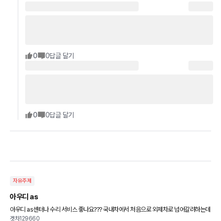
0
0
답글 달기
0
0
답글 달기
자유주제
아우디 as
아우디 as센터나 수리 서비스 좋나요??? 국내차에서 처음으로 외제차로 넘어갈려하는데
겟차129660
as때문에 고민이네요 어떠나요??아우디차주분들