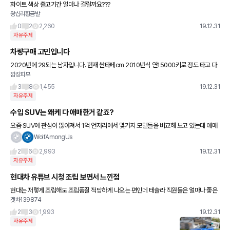
화이트 색상 출고기간 얼마나 걸릴까요???
왕십리황금발
0
2
2,260
19.12.31
자유주제
차량구매 고민입니다
2020년에 29되는 남자입니다. 현재 싼타페cm 2010년식 연15000키로 정도 타고 다
깜장피부
닙니다 이제는 거진 14만키로 다되어가 보내주고 새로운 아이하나 마련하려고 생각중입
니다 2020년에
3
8
1,455
19.12.31
자유주제
수입 SUV는 왜케 다 애매한거 같죠?
요즘 SUV에 관심이 많아져서 1억 언저리에서 몇가지 모델들을 비교해 보고 있는데 애매
한 느낌이 많이 들어요. 어떤 모델도 가려운 부분을 딱 정확하게 긁어주진 못하는거 같네
WolfAmongUs
요... 1. X3 20
2
6
2,993
19.12.31
자유주제
현대차 유튜브 시청 조립 보면서 느낀점
현대는 저렇게 조립해도 조립품질 적당하게 나오는 편인데 테슬라 직원들은 얼마나 좋은
겟차139874
걸 보고 있는걸까요 그 허브라도 켜놨나...?
2
3
1,993
19.12.31
자유주제