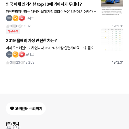
외국 매체 인기리뷰 top 10에 기아차가 두대나?
카앤드라이브라는 매체에 올해 가장 조회수 높은 리뷰에 기아차가 두
대가 있네요 ㅋㅋ 7위는 스팅어 9위는 텔루라이드네요 텔루라이드
모나코
는 국내에도 출시됐으면 좋겠는데 ㅠ 가능성은 없겠죠?
0
0
1,507
19.12.31
자유주제
2019 올해의 가장 안전한 차는?
어제 오토헤럴드 기사입니다. 320d가 가장 안전하네요. 그 뒤를 이
어 팰리세이드, 렉서스 es300이네요. 출처는 오토헤럴드입니다. K
모나코
ncap에서 나온 자료입니다 http://www.auto
3
23
13,253
19.12.31
고객센터 문의하기
(주) 겟차
대표 : 정유철