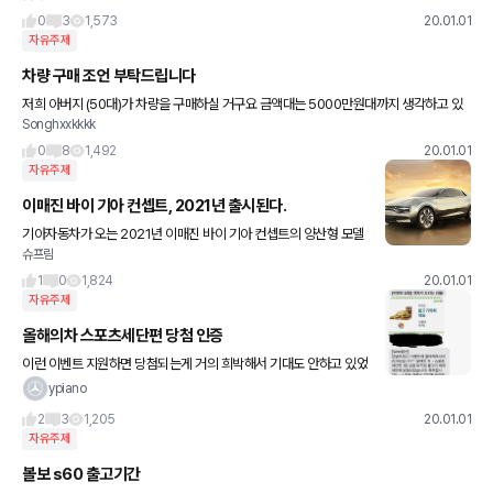
0
3
1,573
20.01.01
자유주제
차량 구매 조언 부탁드립니다
저희 아버지 (50대)가 차량을 구매하실 거구요 금액대는 5000만원대까지 생각하고 있
Songhxxkkkk
습니다 후보는 K7, 제네시스, 아니면 조금 더 무리하셔서 독일 3사 6000만원대 세단까
지도 생각하는 중입니다
0
8
1,492
20.01.01
자유주제
이매진 바이 기아 컨셉트, 2021년 출시된다.
기아자동차가 오는 2021년 이매진 바이 기아 컨셉트의 양산형 모델
슈프림
을 출시할 것이라고 밝혔습니다. 이매진 바이 기아 컨셉트는 2019년
에 공개된 컨셉트카로 도심형 일렉트릭 크로스오버를 표방하며 공개
1
0
1,824
20.01.01
자유주제
올해의차 스포츠세단편 당첨 인증
이런 이벤트 지원하면 당첨되는게 거의 희박해서 기대도 안하고 있었
는데, 당첨도 되고 1등까지 하게 되어서 정말 기쁩니다! 연말 한해동
ypiano
안 고생한 것에 대한 선물을 받은 느낌이네요^^ 겟차에서 내년도에
2
3
1,205
20.01.01
자유주제
볼보 s60 출고기간