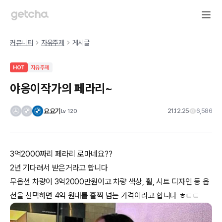
커뮤니티
자유주제
게시글
HOT
자유주제
야옹이작가의 페라리~
요요기
21.12.25
6,586
Lv
120
3억2000짜리 페라리 로마네요??
2년 기다려서 받은거라고 합니다
무옵션 차량이 3억2000만원이고 차량 색상, 휠, 시트 디자인 등 옵
션을 선택하면 4억 원대를 훌쩍 넘는 가격이라고 합니다 ㅎㄷㄷ