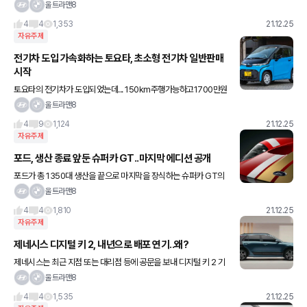
을 밝혀 업계 주목을 받고 있다네요 회사측은 내년 반도체 부족 현상
울트라맨8
이 당초 예상했던 것보다 다소 완화될 것이란 설명을 내놨다고
4
4
1,353
21.12.25
자유주제
전기차 도입 가속화하는 토요타, 초소형 전기차 일반판매
시작
토요타의 전기차가 도입되었는데... 150km주행가능하고1700만원
이라네요;;; 토요타가 이렇게밖에 못내놓는게 진짠가요;;;
울트라맨8
4
9
1,124
21.12.25
자유주제
포드, 생산 종료 앞둔 슈퍼카 GT..마지막 에디션 공개
포드가 총 1350대 생산을 끝으로 마지막을 장식하는 슈퍼카 GT의
파이널 에디션 티저 이미지를 공개했습니다 차체 중앙에 위치해 등
울트라맨8
뒤에서 뿜어내는 최고출력 660마력, 최대토크 약 76㎏f·m
4
4
1,810
21.12.25
자유주제
제네시스 디지털 키 2, 내년으로 배포 연기..왜?
제네시스는 최근 지점 또는 대리점 등에 공문을 보내 디지털 키 2 기
능 도입 연기 사실을 알렸다네요 제네시스는 도입 연기 이유에 대해
울트라맨8
“제네시스 디지털 키 2에 국제 표준 최신 사양을 반영하기 위
4
4
1,535
21.12.25