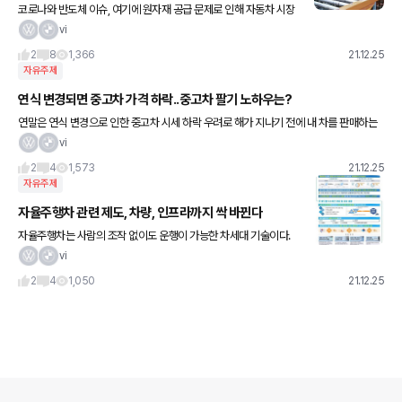
코로나와 반도체 이슈, 여기에 원자재 공급 문제로 인해 자동차 시장
뿐만 아니라 타이어 업계도 비상이다. 수익성 강화를 위해 가격을 높
vi
이고 고마진 상품에 주력하겠다는 것이 공통적인 계획이다. 국내
2
8
1,366
21.12.25
자유주제
연식 변경되면 중고차 가격 하락..중고차 팔기 노하우는?
연말은 연식 변경으로 인한 중고차 시세 하락 우려로 해가 지나기 전에 내 차를 판매하는
경향이 두드러지는 시즌이다. 얼마 남지 않은 시점에 자신이 보유 차량을 판매하려는 소비
vi
자들은 판매 시기나 신
2
4
1,573
21.12.25
자유주제
자율주행차 관련 제도, 차량, 인프라까지 싹 바뀐다
자율주행차는 사람의 조작 없이도 운행이 가능한 차세대 기술이다.
부분적이나마 자율주행이 가능한 ‘레벨 2’ 수준의 차량이 이미 팔리
vi
고 있으며, 내년부터는 사실상의 본격적인 자율주행차인 ‘레벨 3’
2
4
1,050
21.12.25