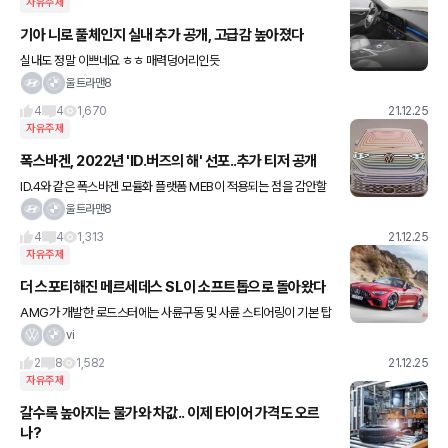
자유주제
기아 니로 풀체인지 실내 추가 공개, 고급감 높아졌다
실내도 정말 이쁘네요 ㅎㅎ 매력덩어리인듯
울트라맨8
4
4
1,670
21.12.25
자유주제
폭스바겐, 2022년 'ID.버즈의 해' 선포..추가 티저 공개
ID.4와 같은 폭스바겐 모듈화 플랫폼 MEB이 적용되는 점을 감안할
때 엔트리 레벨은 후륜에 모터를 장착해 최고출력 201마력 최대토크
울트라맨8
31.6kg.m의 성능을, 사륜구동은 듀얼 모터를 탑재해 최
4
4
1,313
21.12.25
자유주제
더 스포티해진 메르세데스 SL이 소프트톱으로 돌아왔다
AMG가 개발한 로드스터에는 사륜구동 및 사륜 스티어링이 기본 탑
재된다 메르세데스-AMG는 과거 SL의 소프트톱과 2+2 레이아웃
vi
을 재현하고 사륜구동과 사륜 스티어링을 기본으로 제공하는 7세대
2
8
1,582
21.12.25
자유주제
갈수록 높아지는 물가와 차값.. 이제 타이어 가격도 오르
나?