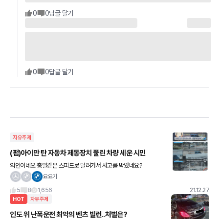
0
0
답글 달기
0
0
답글 달기
자유주제
(펌)아이만 탄 자동차 제동장치 풀린 차량 세운 시민
의인이네요 총알같은 스피드로 달려가서 사고를 막았네요?
요요기
5
8
1,656
21.12.27
HOT
자유주제
인도 위 난폭운전 최악의 벤츠 빌런..처벌은?