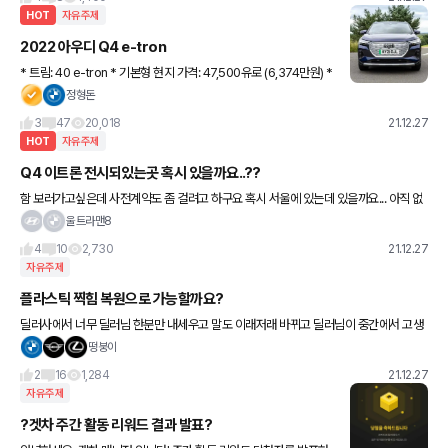
HOT
자유주제
2022 아우디 Q4 e-tron
* 트림: 40 e-tron * 기본형 현지 가격: 47,500유로 (6,374만원) *
배터리 용량: 82kWh * 출력: 204마력 (150kw) * 제로백: 8.5초 *
정형돈
최고속도: 160
3
47
20,018
21.12.27
HOT
자유주제
Q4 이트론 전시되있는곳 혹시 있을까요..??
함 보러가고싶은데 사전계약도 좀 걸려고 하구요 혹시 서울에 있는데 있을까요... 아직 없
으려나요ㅠ
울트라맨8
4
10
2,730
21.12.27
자유주제
플라스틱 찍힘 복원으로 가능할까요?
딜러사에서 너무 딜러님 한분만 내세우고 말도 이래저래 바뀌고 딜러님이 중간에서 고생
하셨는데 제가 딜러님 개인의 고혈을 짜는거 같아서 결국엔 취소했습니다... 댓글주신분들
떵붕이
감사합니다.ㅠ
2
16
1,284
21.12.27
자유주제
?겟차 주간 활동 리워드 결과 발표?