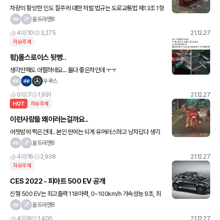
차량의 황당한 인도 질주에 대한 처벌 법규는 도로교통법 제13조 1항
은 보도가 설치된 도로의 보도를 침범하거나 보도 횡단 방법을 위반
울트라맨8
해 운전한 경우를 금지하고 있어,인도를 침범한 차량이 보행자의
4
10
3,275
21.12.27
자유주제
펌)롤스로이스 뒷빵..
생각만해도 아찔하네요... 둘다 좋은차인데 ㅜㅜ
우루스
0
7
1,991
21.12.27
HOT
자유주제
이런사람들 왜이러는걸까요..
어젯밤에 찍은건데.. 본인 딴에는 되게 유머러스하고 남자답다 생각
하겠죠???
울트라맨8
4
16
2,938
21.12.27
자유주제
CES 2022 - 피아트 500 EV 공개
신형 500 EV는 최고출력 118마력, 0~100km/h 가속성능 9초, 최
고속도 150km/h의 성능을 발휘하며, 주행가능거리는 WLTP 기준
울트라맨8
320km로 늘어났고 도심주행만 하는 경우에는 최대
4
8
1,400
21.12.27