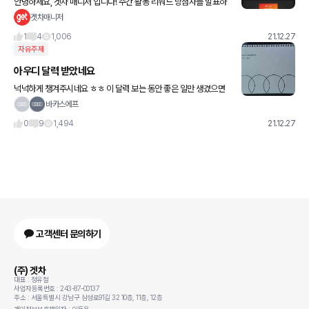
안녕하세요, 겟차 매니저 입니다! 주간 활동 리워드 당첨자를 발표하
는 날이 돌아왔습니다. 5만원 상당의 SK 주유/이마트 상품권부터 스
겟차매니저
타벅스 아메리카노 쿠폰 등 푸짐한 선물 받아가실 회원님은 과연
1
4
1,006
21.12.27
자유주제
아우디 달력 받았네요
넉넉하게 챙겨주시네요 ㅎㅎ 이 달력 보는 동안 좋은 일만 생겼으면
좋겠습니다 모두 한해 마무리 잘 하셔요
바카스에프
0
9
1,494
21.12.27
고객센터 문의하기
(주) 겟차
대표 : 정유철
사업자등록번호 : 243-87-00137
주소 : 서울특별시 강남구 삼성로91길 32 10층, 11층, 12층