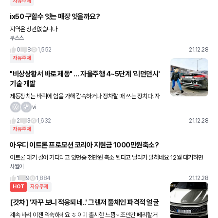
자유주제
ix50 구할수 잇는 매장 잇을까요?
지역은 상관없습니다
부스스
0
8
1,552
21.12.28
자유주제
"비상상황서 바로 제동" … 자율주행 4~5단계 '리던던시'
기술 개발
제동장치는 바퀴에 힘을 가해 감속하거나 정차할 때 쓰는 장치다. 자
동차가 처음 만들어진 순간부터 지금까지 가장 중요한 안전장치다.
vi
제동장치는 자동차의 역사와 함께 오랜 시간 발전을 거듭했다. 미래
2
3
1,632
21.12.28
차
자유주제
아우디 이트론 프로모션 코리아 지원금 1000만원축소?
이트론 대기 걸어 기다리고 있던중 천만원 축소 된다고 딜러가 말하네요 12월 대기하면
사월이
프로모션으로 할인률 12월로 적용해준다고 해놓고 아우디 코리아가 축소했다고 하는데
이럴수가 있나요? 사실인지
1
9
1,884
21.12.28
HOT
자유주제
[갓차] '자꾸 보니 적응되네..' 그랜저 풀체인 파격적 얼굴
계속 바서 이젠 익숙하네요 ㅎ 이미 출시한 느낌~ 조만간 페리할거