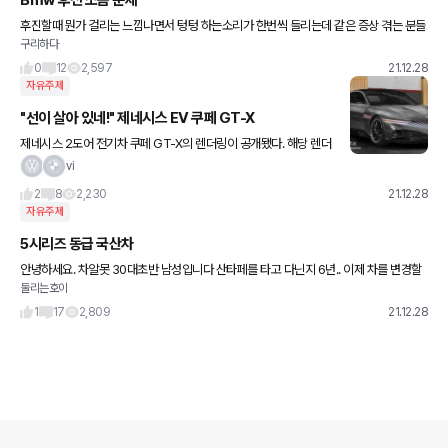
후진할때 뭔가 걸리는 느낌나면서 텅텅 하는소리가 한번씩 들리는데 같은 증상 겪는 분들
구리하다
계신가요?ㅜㅜ 썸머 타이어 그리고 후륜입니다 경험 있으신 형님들 제발 댓글좀 부탁드
립니다
0
12
2,597
21.12.28
자유주제
"선이 살아 있네!" 제네시스 EV 쿠페 GT-X
제네시스 2도어 전기차 쿠페 GT-X의 렌더링이 공개됐다. 해당 렌더
링은 유튜브에서 예상도 디자이너로 활동하는 ‘뉴욕맘모스(NYMA
vi
MMOTH)’에서 제작했다. 공개된 GT-X 렌더링은 제네시스
2
8
2,230
21.12.28
자유주제
5시리즈 동급 국산차
안녕하세요. 차알못 30대초반 남성입니다 산타페를 타고 다닌지 6년.. 이제 차를 변경할
둘리는호이
려고합니다 최근 520i를 타보고 크기나 여러모로 만족을 하였는데 5시리즈 동일 수준(금
액제외)의 차가 무
1
17
2,809
21.12.28