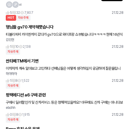
같은..
vi
5
32
7,807
21.12.28
HOT
자유주제
행님들 gv70 계약해뿟습니다
티볼리에서 카이엔까지 갔다가 gv70으로 와이프랑 쇼부봤습니다ㅋㅋㅋㅋ 현재 16년식
김민현
cls4기통 디젤딸딸이보유중이며 suv고민정말많이하다가 와이프도탈겸 차박캠핑도하
고 즐기려 suv고민하다가 gv
1
10
2,138
21.12.28
자유주제
싼타페TM에서 기변
이차저차 계속 알아보고 고민하다 선배님들은 어떻게 생각하실지 궁금하여 질문올립니
하마하마
다. 싼타페TM 2019 운행중입니다. 기변이유는 와이프가 차가 큰거같다며 운전을 못하
고 있어서 조금 작은차로 생각
1
8
1,522
21.12.28
자유주제
평택에디션 a6 구매 관련
구매시 딜러할인가 및 신차서비스 등은 정해져있을까요? 아무래도 신차 구매는 아니다보
ebdhh
니 차이가 있을꺼라 생각되는데요... 여러군데 안알아보고 리스 진행해도 금액, 서비스 차
원에서 차이가 별로 없을지가
0
8
1,915
21.12.28
자유주제
Bmw 후진 소음 문제