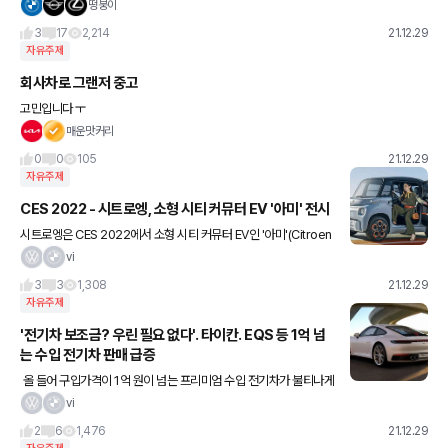
러사에 차가 있어서 계약하고 또 검수하러 다녀왔슴니다.ㅠ 딜러님
떵붕이
말씀으론 직접 검수하러 오는 사람 가끔있다고 하네요^^;;; 오늘
3
17
2,214
21.12.29
자유주제
회사차로 그랜저 중고
고민입니다 ㅜ
매운맛커리
0
0
105
21.12.29
자유주제
CES 2022 - 시트로엥, 소형 시티 커뮤터 EV '아미' 전시
시트로엥은 CES 2022에서 소형 시티 커뮤터 EV인 '아미'(Citroen
Ami)를 전시한다. 2020년, 브랜드의 완전 전동화 흐름에 따라 새로
vi
운 모빌리티로 개발된 아미는 2인승 구조의 전기
3
3
1,308
21.12.29
자유주제
'전기차 보조금? 우린 필요 없다'. 타이칸. EQS 등 1억 넘
는 수입 전기차 판매 급증
올 들어 구입가격이 1억 원이 넘는 프리미엄 수입 전기차가 불티나게
팔리고 있다. 전기차에 대한 인식 전환과 신차 공급난 장기화로 엔진
vi
차의 출고 대기기간이 길어지자 전기차로 수요가 몰리고 있는
2
6
1,476
21.12.29