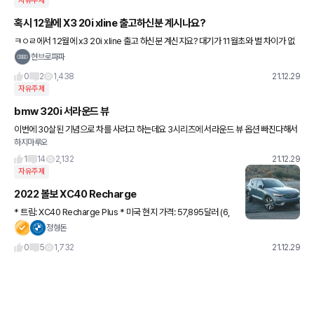
자유주제
혹시 12월에 X3 20i xline 출고하신분 계시나요?
ㅋㅇㄹ에서 12월에 x3 20i xline 출고 하신분 계신지요? 대기가 11월초와 별 차이가 없
어서 12월에 출고가 있긴 했는지 아니면 재구매 때문에 밀린건지 모르겠네요? -_-
현브로파파
0
2
1,438
21.12.29
자유주제
bmw 320i 서라운드 뷰
이번에 30살된 기념으로 차를 사려고 하는데요 3시리즈에 서라운드 뷰 옵션 빠진다해서
하지마루오
고민입니다 장롱 6년에 연수도 이번에 받았는데 겁이나서인지 서뷰 옵션 너무 아쉽네요
가격 생각하면 3시리즈가
1
14
2,132
21.12.29
자유주제
2022 볼보 XC40 Recharge
* 트림: XC40 Recharge Plus * 미국 현지 가격: 57,895달러 (6,
873만원) * 배터리 용량: 78kWh * 출력: 408마력 (305kw) * 토
정형돈
크: 67.2kg.m *
0
5
1,732
21.12.29