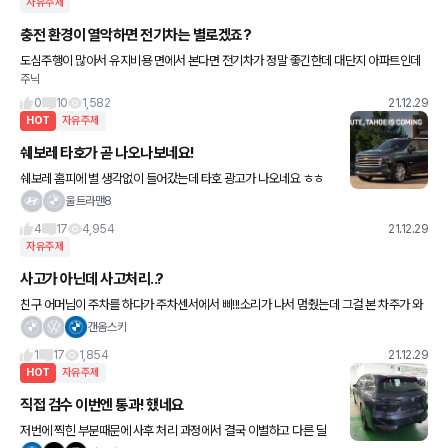
자유주제
충전 환경이 열악하면 전기차는 별로겠죠?
도심주행이 많아서 유지비용 면에서 본다면 전기차가 정말 좋긴한데 대단지 아파트인데
주닉
구축이라 전기차 충전소가 별로 없어요 단지 내에 있는 충전기는 200세대 당 4대 정도
있는 거 같고 모두 완속충전
0
10
1,582
21.12.29
HOT
자유주제
쉐보레 타호가 곧 나오나보네요!
쉐보레 홈피에 별 생각없이 들어갔는데 타호 광고가 나오네요 ㅎㅎ
울트라맨8
4
17
4,954
21.12.29
자유주제
사고가 아닌데 사고처리..?
친구 어머님이 주차를 하다가 주차센서에서 삐!!!소리가 나서 멈췄는데 그걸 본 차주가 와
서 차가 닿았으니 범퍼를 갈겠다고 했다네요 아우디인데… 보험사한테 범퍼를 새로갈겠
갠옴스키
다고 하더니 안된다니 도색ㅂ
1
17
1,854
21.12.29
HOT
자유주제
직접 검수 이번엔 통과! 했네요
저번에 찍힌 부분때문에 사후 처리 과정에서 결국 이별하고 다른 딜