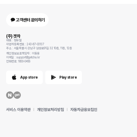
고객센터 문의하기
(주) 겟차
대표 : 정유철
사업자등록번호 : 243-87-00137
주소 : 서울특별시 강남구 삼성로91길 32 10층, 11층, 12층
개인정보보호책임자 : 이동용
이메일 : support@getcha.kr
전화번호: 1800-0456
App store
Play store
서비스 이용약관
개인정보처리방침
자동차금융모집인