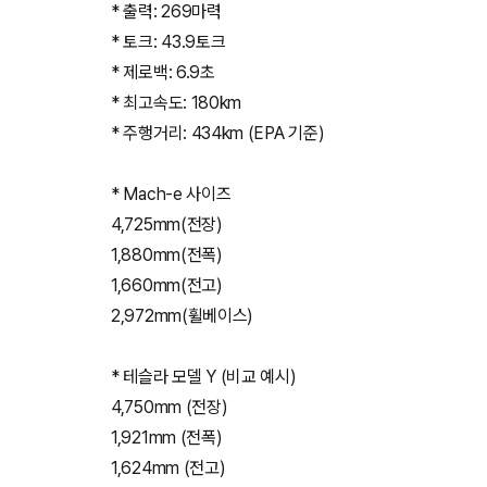
* 출력: 269마력
* 토크: 43.9토크
* 제로백: 6.9초
* 최고속도: 180km
* 주행거리: 434km (EPA 기준)
* Mach-e 사이즈
4,725mm(전장)
1,880mm(전폭)
1,660mm(전고)
2,972mm(휠베이스)
* 테슬라 모델 Y (비교 예시)
4,750mm (전장)
1,921mm (전폭)
1,624mm (전고)