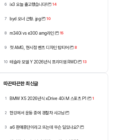
ix3 오늘 출고했습니다!
6
14
byd 오너 근황. jpg
7
10
m340i vs e300 amg라인
8
15
첫 AMG, 현시점 벤츠 디자인 탑티어
9
8
테슬라 모델 Y 2026년식 프리미엄 RWD
10
13
따끈따끈한 최신글
BMW X5 2026년식 xDrive 40i M 스포츠 P1
1
1
한강에서 운동 중에 경찰차 사고남
2
a6 판매중단이라고 뜨는데 무슨 일있나요?
3