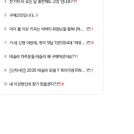
전기차 비 오는 날 충전해도 고장 안나쥬??
4
1
구매고민입니다..
5
3
아이 둘 이상 키우는 아버지 회원님들 필독! (하이패스 할인)
6
1
기사) 신형 아반떼, 계약 첫날 1만1094대 '역대 최고'
7
8
테슬라 차주분들 테슬라 왜 구매하셨어요?
8
11
[신차사진] 2026 테슬라 모델 Y 프리미엄 RWD (펄 화이트 + 블랙시트)
9
1
내 이상형인데 찾기 힘들겠지?
10
8