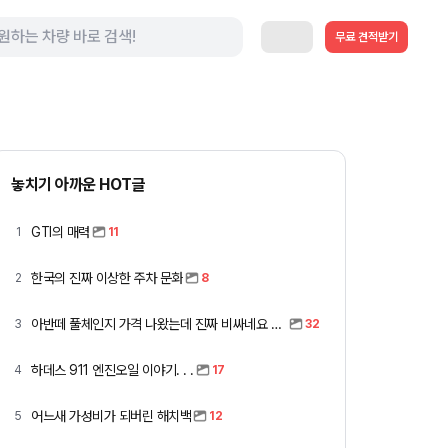
무료 견적받기
놓치기 아까운 HOT글
GTI의 매력
1
11
한국의 진짜 이상한 주차 문화
2
8
아반떼 풀체인지 가격 나왔는데 진짜 비싸네요 ㅎㅎ
3
32
하데스 911 엔진오일 이야기. . .
4
17
어느새 가성비가 되버린 해치백
5
12