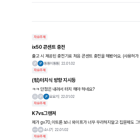
자유주제
ix50 콘센트 충전
출고 시 제공된 충전기로 처음 콘센트 충전을 해봤어요. (사용허가 받고하는 충전으로 도전
구요. 80퍼센트 목표로 .... 충전완료시간이 무려 3
동동이동동
22.01.02
자유주제
(펌)터치식 방향 지시등
ㅋㅋ 단점은 내려서 터치 해야 하네요?
요요기
22.01.02
자유주제
K7vs그랜져
제가 gv70,이트론 보니 와이프가 너무 무리하지말고 집문제도 그
우고 수입차로 가자고 해서 어쩔수없이..말 듣고 오늘 디오토몰 가
소니7
22.01.02
자유주제