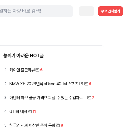
무료 견적받기
놓치기 아까운 HOT글
카이엔 출근리뷰
1
6
BMW X5 2026년식 xDrive 40i M 스포츠 P1
2
6
아반떼 하브 풀옵 가격으로 살 수 있는 수입차 모아봤습니다 (중고 포함)
3
7
GTI의 매력
4
11
한국의 진짜 이상한 주차 문화
5
8