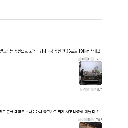
 아닙니다~) 충전 전 36프로 191km 상태였
0
8
1,427
7
4
1,871
렇고 큰애 대학도 보내야하니 중고차로 싸게 사고 나중에 애들 다 키
서
2
5
1,798