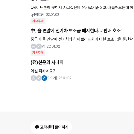
Q4이트론에 꽃혀서 사고싶은데 유카로기준 300대들어오는데 예약이900명넘는다더라구요 혹니 웃돈주더라도 사전예약 일찍한사람
이랑 바꿀수있나요?
q4이트론
22.01.02
자유주제
中, 올 연말에 전기차 보조금 폐지한다…"판매 호조"
중국이 올 연말에 전기차와 하이브리드차에 대한 보조금을 중단할 
지원이 필요없다는 판단에서다. AFP통신에 따르면 중국 당국은 
vi
22.01.02
자유주제
(펌)천운의 사나이
이걸 피하네요?
요요기
22.01.02
고객센터 문의하기