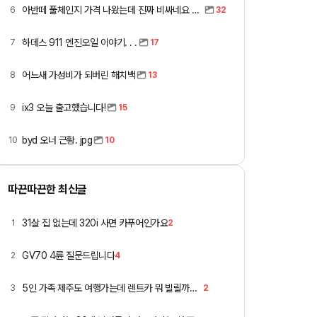
아반떼 풀체인지 가격 나왔는데 진짜 비싸네요 ㅎㅎ
6
32
하데스 911 엔진오일 이야기. . .
7
17
어느새 가성비가 되버린 해치백
8
13
ix3 오늘 출고했습니다!
9
15
byd 오너 근황. jpg
10
10
따끈따끈한 최신글
31살 집 없는데 320i 사면 카푸어인가요
1
2
GV70 4륜 질문드립니다
2
4
5인 가족 제주도 여행가는데 렌트카 뭐 빌릴까요 ㅎ
3
2