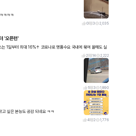
..ㅋㅋㅋㅋ
0
3
2,035
터 '오픈런'
는 1일부터 최대 16%↑ 코로나로 명품수요 국내에 묶여 올해도 실
2
14
2,222
1
3
1,890
스테리 합니다 ㅋㅋ 술먹고 노래 부르고 싶은 본능도 공감 되네요 ㅋㅋ
4
2
1,776