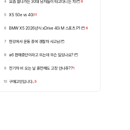
요즘 잘나가는 30대 남자들이 타고다니는 차
4
6
X5 50e vs 40i
5
11
BMW X5 2026년식 xDrive 40i M 스포츠 P1
6
6
한강에서 운동 중에 경찰차 사고남
7
a6 판매중단이라고 뜨는데 무슨 일있나요?
8
전기차 비 오는 날 충전해도 고장 안나쥬??
9
1
구매고민입니다..
10
5