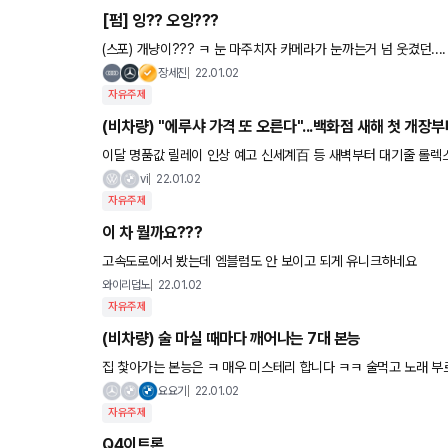
[펌] 잉?? 오잉???
(스포) 개냥이??? ㅋ 눈 마주치자 카메라가 눈까는거 넘 웃겼던..
장세진
22.01.02
자유주제
(비차량) "에루샤 가격 또 오른다"...백화점 새해 첫 개장부
이달 명품값 릴레이 인상 예고 신세계百 등 새벽부터 대기줄 롤렉스
적 고공행진 이어갈듯 롤렉스에 이어 '에·루·샤'도 이달 초 가격
vi
22.01.02
자유주제
이 차 뭘까요???
고속도로에서 봤는데 엠블럼도 안 보이고 되게 유니크하네요
와이리덥노
22.01.02
자유주제
(비차량) 술 마실 때마다 깨어나는 7대 본능
집 찿아가는 본능은 ㅋ 매우 미
요요기
22.01.02
자유주제
Q4이트론