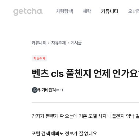
차량탐색
혜택
커뮤니티
오너
커뮤니티
자유주제
게시글
자유주제
벤츠 cls 풀첸지 언제 인가요
뭐가바뀐겨
Lv
11
갑자기 뽑뿌가 확 오는데 기존 모델 사자니 풀첸지 임박 
포털 검색 해봐도 정보가 잘 없네요