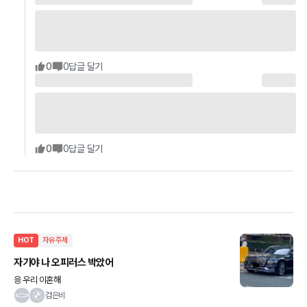
0
0
답글 달기
0
0
답글 달기
HOT
자유주제
자기야 나 오피러스 박았어
응 우리 이혼해
검은비