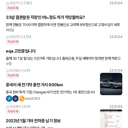
2
17
7,583
22.01.04
자유주제
33살 결혼앞둔 직장인 어느정도 차가 적당할까요?
현재 연봉은 7000이며 결혼하게 되면 연봉인상 고려해 부부합산으로 고정수입이 세후
세킹알
월 950정도 될것 같습니다. 저는 현재 유동자산으로는 4억 정도(+비유동 1억), 여자친구
는 서울에 자가 아파
0
13
2,134
22.01.04
자유주제
eqa 고민중입니다
올해 30 7살 딸 있는 3인가족 가장입니다. 출퇴근용, 주일 예배까지 합하면 현재 차량으
수앱
로 1달 1400km, 연 18000km 타고 있습니다 또한 부모님과 함께 전원주택 거주중이라
집밥? 이
0
6
1,425
22.01.04
자유주제
중국의 새 전기차 충전 거리 600km
중국 정부 투자 기업 Changan사가 만든 전기차는 1회 충전으로 60
0km 이상이 된다고 합니다 테슬라의 아성에 도전장을 내밀었다고
auto2063
봐야 겠습니다. 2020 한 해 중국 1980만대 차의 차가
0
8
1,935
22.01.04
자유주제
2022년 1월 기아 전차종 납기 정보