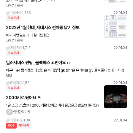
쏘하 14개월 대기 실화입니까.. ㅋㅋ
새우깡카드깡
1
4
1,436
22.01.04
자유주제
2022년 1월 현대, 제네시스 전차종 납기 정보
어찌 저번달보다 더 길어졌네요 ㅡ.ㅡ
새우깡카드깡
2
5
1,713
22.01.04
자유주제
딜러서비스 썬팅 , 블랙박스 고민이요 ㅠ
아우디 a4 뽑게됐는데 썬팅은 후퍼옵틱 gk 블박은 유라이브 g3 로 해준다는데 그 이상
멜멜
은 추가금 내면 해준다고 하구 이 정도로도 충분하다 말하더라구요? 어떤가요?
0
3
1,521
22.01.04
자유주제
2000키로 탔어요 ㅋ
1달 조금 넘었는데 2000키로 탔어요 이제 슬금슬금 밟으면 될까요?
ㅋ
언젠간타이칸
1
16
1,816
22.01.04
HOT
자유주제