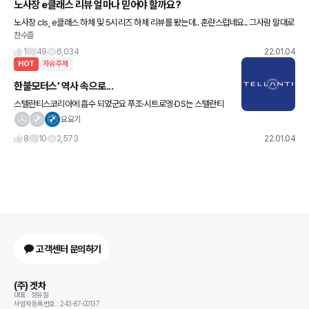
노사장 e클래스 리뷰 얼마나 믿어야 할까요?
노사장 cls, e클래스 하체 및 5시리즈 하체 리뷰를 봤는데.. 혼란스럽네요.. 그사람 말대로
찬수즐
면 벤츠는 진짜 s클 미만은 사면 바보이고 BMW가 진리인거같은데... 겟차분들은 어떻게
받아들이
1
49
6,034
22.01.04
HOT
자유주제
한불모터스’ 역사 속으로...
스텔란티스코리아에 흡수 되었군요 푸조·시트로엥·DS는 스텔란티
스 코리아에서 판다고 하네요
요요기
8
10
2,573
22.01.04
고객센터 문의하기
(주) 겟차
대표 : 정유철
사업자등록번호 : 243-87-00137