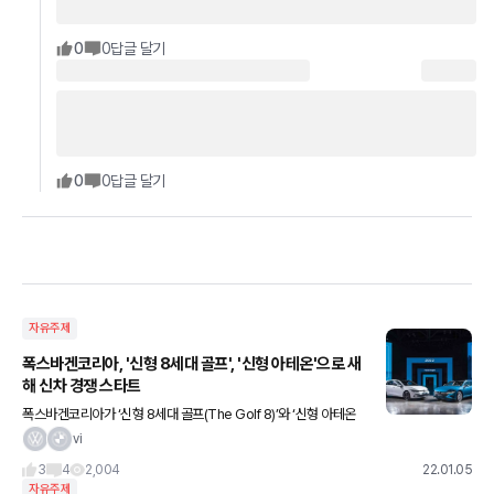
0
0
답글 달기
0
0
답글 달기
자유주제
폭스바겐코리아, '신형 8세대 골프', '신형 아테온'으로 새
해 신차 경쟁 스타트
폭스바겐코리아가 ‘신형 8세대 골프(The Golf 8)’와 ‘신형 아테온
(The new Arteon)’ 등 브랜드의 핵심 모델 2종을 동시 출시하며 2
vi
022년 수입차 시장 공략에 나선다. 지난해
3
4
2,004
22.01.05
자유주제