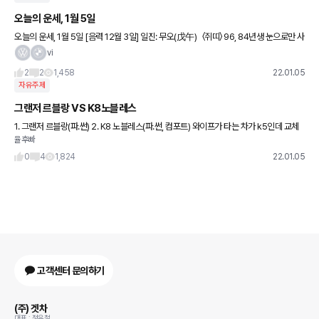
오늘의 운세, 1월 5일
오늘의 운세, 1월 5일 [음력 12월 3일] 일진: 무오(戊午) 〈쥐띠〉 96, 84년생 눈으로만 사
람을 보려고 하지 말고 마음으로 보려고 하라. 72년생 그만두고 싶은 마음이 굴뚝같더라
vi
도
2
2
1,458
22.01.05
자유주제
그랜저 르블랑 VS K8노블레스
1. 그랜저 르블랑(파.썬) 2. K8 노블레스(파.썬, 컴포트) 와이프가 타는 차가 k5인데 교체
율후빠
할때가 되서 고민입니다 그랜저 르블랑 옵션은 매우 마음에 들지만 풀체인지 때문에 고민
이고 K8
0
4
1,824
22.01.05
고객센터 문의하기
(주) 겟차
대표 : 정유철