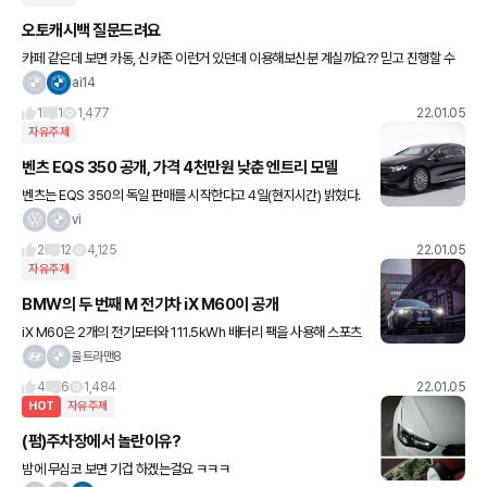
오토캐시백 질문드려요
카페 같은데 보면 카동, 신카존 이런거 있던데 이용해보신분 계실까요?? 믿고 진행할 수
있을지...문의드립니다
ai14
1
1
1,477
22.01.05
자유주제
벤츠 EQS 350 공개, 가격 4천만원 낮춘 엔트리 모델
벤츠는 EQS 350의 독일 판매를 시작한다고 4일(현지시간) 밝혔다.
벤츠의 플래그십 전기차 EQS의 엔트리 모델인 EQS 350은 90kW
vi
h 용량의 배터리로 1회 완충시 WLTP 기준 626km
2
12
4,125
22.01.05
자유주제
BMW의 두 번째 M 전기차 iX M60이 공개
iX M60은 2개의 전기모터와 111.5kWh 배터리 팩을 사용해 스포츠
모드와 론치 컨트롤을 사용할 때 오버부스트 모드에서 최고출력 610
울트라맨8
마력, 최대토크 112.2kg·m를 발휘하고 일반 주행
4
6
1,484
22.01.05
HOT
자유주제
(펌)주차장에서 놀란이유?
밤에 무심코 보면 기겁 하겠는걸요 ㅋㅋㅋ