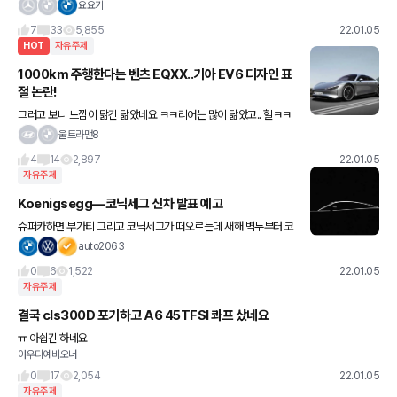
요요기
7
33
5,855
22.01.05
HOT
자유주제
1000km 주행한다는 벤츠 EQXX..기아 EV6 디자인 표
절 논란!
그러고 보니 느낌이 닮긴 닮았네요 ㅋㅋ리어는 많이 닮았고.. 헐ㅋㅋ
벤츠가 기아를... 근데 현기는 표절에서 자유로운가.. 하면 것도 아니
울트라맨8
라 ;;
4
14
2,897
22.01.05
자유주제
Koenigsegg—코닉세그 신차 발표 예고
슈퍼카하면 부가티 그리고 코닉세그가 떠오르는데 새해 벽두부터 코
닉세그가 새 모델 출시할 태세네요. 스웨덴이 만드는 슈퍼카 라인에
auto2063
는 아제라( Agera) 와 레제라(Regera)가 있죠 현재는… 자
0
6
1,522
22.01.05
자유주제
결국 cls300D 포기하고 A6 45TFSI 콰프 샀네요
ㅠ 아쉽긴 하네요
아우디예비오너
0
17
2,054
22.01.05
자유주제