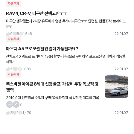
자유주제
RAV4, CR-V, 티구안 선택고민ㅜㅜ
티구안 생각했는데 x사장 유튜버가 엄청 욕하더라구요ㅜㅜ 안전성, 핸들조작, 브레이크
쭌쭈
엑셀위치등 티구안 정말 별론가요?ㅜㅜ 그리고 rav4 차 크기는 투싼. 스포티지와 거의 흡
사한가요?
0
8
1,548
22.01.07
자유주제
아우디 A5 프로모션 할인 얼마 가능할까요?
신차로 40 콰토르 프리미엄 1금융 할부+현금으로 구매하면 프로모션 얼마까지 가능할
허작가
까요? 요즘 아우디 할인 많이 한다고 해서
5
1
1,886
22.01.07
자유주제
폭스바겐 아이콘 8세대 신형 골프 '가성비 무장 독보적 경
쟁력'
2010년대 엔트리급 수입차 구매 열풍과 함께 폭발적 판매고를 기록
하며 국내 수입차 대중화를 이끈 폭스바겐 '골프'가 약 6년 만에 국내
vi
시장에 새로운 모습으로 출시됐다. '해치백의 교과서'로 불리
2
2
1,479
22.01.07