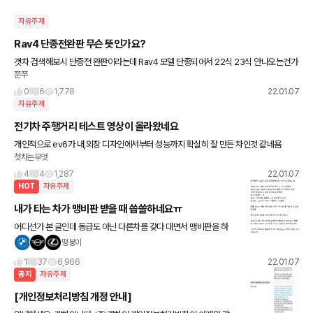
자유주제
Rav4 단종전완판 무슨 뜻인가요?
갯차 검색해보시 단종전 완판이라는데 Rav4 모델 단종되어서 22식 23식 안나오는건가
쭌쭈
요? 차알못이라ㅜㅜ죄송
0
6
1,778
22.01.07
자유주제
전기차 주행거리 테스트 영상이 올라왔네요
개인적으로 ev6가 내,외장 디자인에서부터 성능까지 확실히 잘 만든 차인것 같네욤
첫차는무엇
4
4
1,287
22.01.07
HOT
자유주제
내가 타는 차가 맹비판 받을 때 씁쓸하네요ㅠ
어디선가 본 글인데 동급도 아닌 다른차를 갖다 대면서 맹비판을 하
시니 보면서 좀 속상했네요ㅠ iX도 차 괜찮은데 제네시스가 전기차를
떵붕이
진짜 잘만드는가보다 생각했네요;;
1
37
6,966
22.01.07
공지
자유주제
[개인정보처리방침 개정 안내]