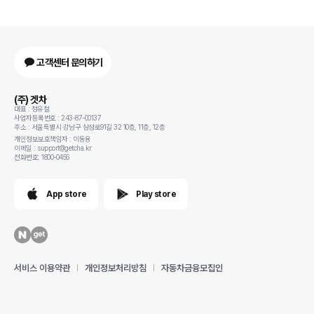
고객센터 문의하기
(주) 겟차
대표 : 정유철
사업자등록번호 : 243-87-00137
주소 : 서울특별시 강남구 삼성로91길 32 10층, 11층, 12층
개인정보보호책임자 : 이동용
이메일 : support@getcha.kr
전화번호: 1800-0456
App store
Play store
서비스 이용약관
개인정보처리방침
자동차금융모집인