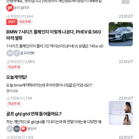
안녕하세요, 겟차입니다. (주)겟차의 개인정보처리방침이 아래와 같
이 일부 개정될 예정임을 알려드립니다. ■ 개정대상 조항 - 제4조
공지 알리미
(개인정보처리의 위탁) - 제5조(개인정보의 국외 이전)
1
2
11,244
22.01.07
HOT
자유주제
BMW 7시리즈 풀체인지 이렇게 나온다, PHEV로 560
마력 발휘
7시리즈 풀체인지의 플러그인 하이브리드(PHEV) 모델은 745e xD
rive, M750e xDrive이며, 특히 M750e는 3.0리터 직렬 6기통 가
울트라맨8
솔린 트윈 터보 엔진과 전기모터가 조합돼 합산
5
21
2,860
22.01.07
자유주제
오늘계약팁!
오늘 bmw계약하러가는데 주의사항이나 팁같은거있나요??
젤비사요
1
9
1,794
22.01.07
자유주제
골프 gti/gtd 언제 들어올까요.?
저는 개인적으로 gti/gtd를 기다리는데 뭐 연말이라는둥 다양한 얘
기가 있더라구요... 아시는분..?
분당구
0
14
1,412
22.01.07