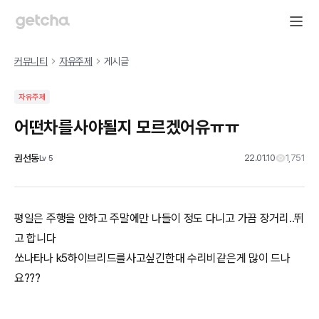
커뮤니티
자유주제
게시글
자유주제
어떤차를사야될지 모르겠어유ㅠㅠ
권선동
22.01.10
1,751
Lv
5
평일은 주행을 안하고 주말에만 나들이 정도 다니고 가끔 장거리..뛰
고 합니다
쏘나타나 k5하이브리드를사고싶긴한대 수리비같은게 많이 드나