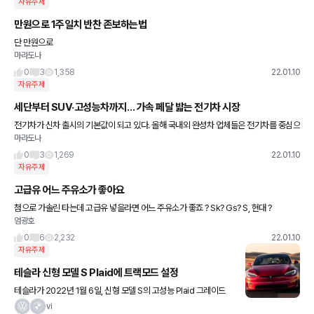
자유주제
만원으로 1주일치 반찬 존보하는법
단 만원으로
마라도나
0
3
1,358
22.01.10
자유주제
세단부터 SUV·고성능차까지… 가속 페달 밟는 전기차 시장
전기차가 신차 출시의 기본값이 되고 있다. 올해 국내외 완성차 업체들은 전기차를 중심으
마라도나
로 한 다양한 라인업을 내세우며 전기차 대전을 예고한다. 세단부터 스포츠유틸리티차(S
UV)를 넘어 고성능차에 이
0
3
1,269
22.01.10
자유주제
고급유 어느 주유소가 좋아요
첨으로 가솔린 타는데 고급유 넣을라면 어느 주유소가 좋죠 ? Sk? Gs? S, 현대 ?
엄광호
0
6
2,232
22.01.10
자유주제
테슬라 신형 모델 S Plaid에 트랙모드 설정
테슬라가 2022년 1월 6일, 신형 모델 S의 고성능 Plaid 그레이드
에 트랙 모드를 채용한다고 발표했다. Plaid 그레이드 3개의 모터
vi