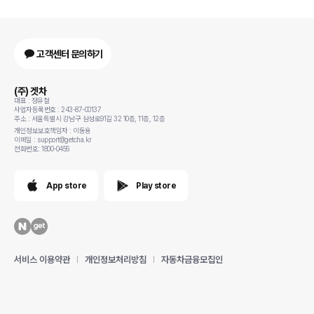
고객센터 문의하기
(주) 겟차
대표 : 정유철
사업자등록번호 : 243-87-00137
주소 : 서울특별시 강남구 삼성로91길 32 10층, 11층, 12층
개인정보보호책임자 : 이동용
이메일 : support@getcha.kr
전화번호: 1800-0456
App store
Play store
서비스 이용약관
개인정보처리방침
자동차금융모집인