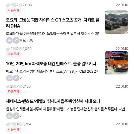
를 탑재해 1,100hp을 발휘하며 네바퀴 굴림방식으로
2
2
2,036
22.01.10
자유주제
토요타, 고성능 픽업 하이럭스 GR 스포츠 공개..다카르 랠
리 DNA
토요타가 올 여름부터 판매에 돌입하는 중형 픽업트럭, 하이럭스 GR
스포츠(Hilux GR Sport)를 공개했습니다 다카르 랠리 우승 DNA를
울트라맨8
담아 성능 강화에 초점이 맞춰진 신차는 유럽 시장
4
2
1,059
22.01.10
자유주제
10년·20만km 파격보증 내건 빈페스트..돌풍 일으키나
베트남 최초의 완성차 제조사인 빈페스트(Vinfast)가 CES 2022에
서 전기차 5종을 공개했다. 올해 4분기부터 미국과 유럽에서 판매를
vi
시작하는 빈페스트는 10년, 20만㎞라는 파격적인 보증
2
7
2,120
22.01.10
자유주제
제네시스·벤츠도 '레벨3' 탑재..자율주행 양산차 시대 오나
완성차 업체들이 앞다투어 자율주행 '레벨3' 기능을 탑재한 신차 출시를 서두른다. 다만
양산차 단계로 나아가는데는 기술의 완성도가 더 높아져야 한다는 주문이다. 10일 완성차
vi
업계에 따르면 현대차
2
4
1,264
22.01.10
자유주제