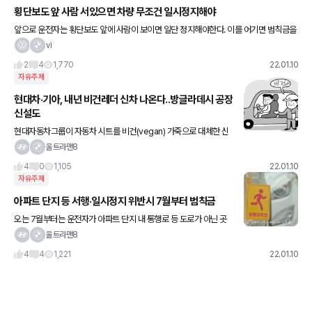
횡단보도 앞 사람 서있으면 차량 무조건 일시정지해야
앞으로 운전자는 횡단보도 앞에 사람이 보이면 일단 정지해야한다. 이를 어기면 범칙금을
물게 된다. 10일 경찰청은 보행자의 보호의무를 강화한 도로교통법 개정안이 작년말 국회
vi
본회의를 통과해 오는
2
4
1,770
22.01.10
자유주제
현대차·기아, 내년 비건레더 신차 나온다..방글라데시 공장
신설도
현대자동차그룹이 자동차 시트를 비건(vegan) 가죽으로 대체한 신
차를 개발해 이르면 내년 출시예정이라네요 비건 레더는 천연 가죽이
울트라맨8
나 화학 물질을 사용하지 않고 버섯 균사 등으로 배양한 인조 가죽
4
0
1,105
22.01.10
자유주제
아파트 단지 등 서행·일시정지 위반시 7월부터 범칙금
오는 7월부터는 운전자가 아파트 단지 내 통행로 등 도로가 아닌 곳
에서도 보행자가 보이면 서행하거나 일시 정지하는 등 보행자를 의무
울트라맨8
적으로 보호해야 하며 이를 위반하면 범칙금을 내야 한다고 하네요
4
4
1,221
22.01.10