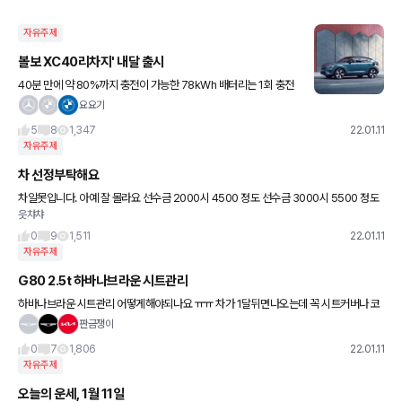
자유주제
볼보 XC40리차지' 내달 출시
40분 만에 약 80%까지 충전이 가능한 78kWh 배터리는 1회 충전
시 최대 약 420km(WLTP 기준)를 주행할 수 있다고 합니다 이거
요요기
대기 엄청 나겠지요?
5
8
1,347
22.01.11
자유주제
차 선정부탁해요
차알못입니다. 아예 잘 몰라요 선수금 2000시 4500 정도 선수금 3000시 5500 정도
읏챠챠
차액은 할부 60개월! 3인가족 탈 예정이며 주말 나들이 그리고 출퇴근시 주에 2번정도
이용 예상 출
0
9
1,511
22.01.11
자유주제
G80 2.5t 하바나브라운 시트관리
하바나브라운 시트관리 어떻게해야되나요 ㅠㅠ 차가 1달뒤면나오는데 꼭 시트커버나 코
팅을해야되나요??
판금쟁이
0
7
1,806
22.01.11
자유주제
오늘의 운세, 1월 11일