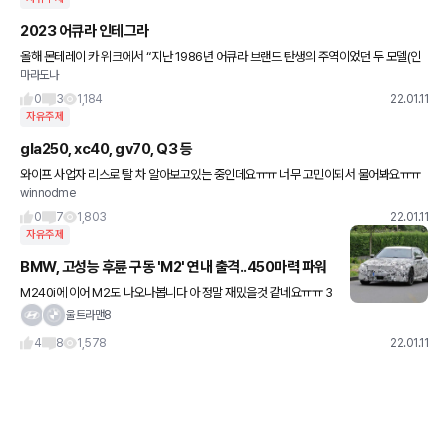
2023 어큐라 인테그라
올해 몬테레이 카 위크에서 “지난 1986년 어큐라 브랜드 탄생의 주역이었던 두 모델(인
마라도나
테그라와 레전드) 중 인테그라를 내년에 2023년형으로 출시하겠다”고 발표했다.
0
3
1,184
22.01.11
자유주제
gla250, xc40, gv70, Q3 등
와이프 사업자 리스로 탈 차 알아보고있는 중인데요ㅠㅠ 너무 고민이되서 물어봐요ㅠㅠ
winnodme
제가 6gt 있어서 큰차는 필요없구요. 딱 저정도 크기의 수입suv를 보고있는데 어떤차가
나을까요?!
0
7
1,803
22.01.11
자유주제
BMW, 고성능 후륜 구동 'M2' 연내 출격..450마력 파워
M240i에 이어 M2도 나오나봅니다 아 정말 재밌을것 같네요ㅠㅠ 3
리터 트텁..가지고시퍼요ㅠㅠ
울트라맨8
4
8
1,578
22.01.11