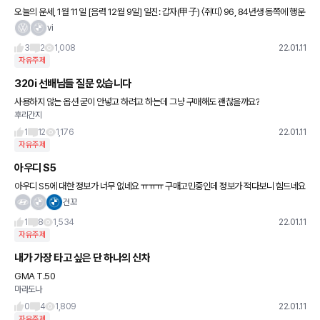
오늘의 운세, 1월 11일 [음력 12월 9일] 일진: 갑자(甲子) 〈쥐띠〉 96, 84년생 동쪽에 행운
이 있다. 어디를 가든지 목적지를 분명하게 밝혀야 한다. 72년생 어떻게 할지 생각이 정
vi
3
2
1,008
22.01.11
자유주제
320i 선배님들 질문 있습니다
사용하지 않는 옵션 굳이 안넣고 하려고 하는데 그냥 구매해도 괜찮을까요?
후리간지
1
12
1,176
22.01.11
자유주제
아우디 S5
아우디 S5에 대한 정보가 너무 없네요 ㅠㅠㅠ 구매고민중인데 정보가 적다보니 힘드네요
주륵
건꼬
1
8
1,534
22.01.11
자유주제
내가 가장 타고 싶은 단 하나의 신차
GMA T.50
마라도나
0
4
1,809
22.01.11
자유주제