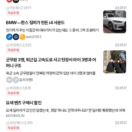
1
10
1,671
22.01.11
자유주제
BMW—한스 짐머가 만든 i4 사운드
전기차가 주는 이질감에 여러가지가 있는데요 그 중에 그져 조용하기
만 하다는 밋밋함… 전기차는 이래야 한다는 표준..,이제 만들어 가고
auto2063
있는데 Hans Zimmer가 전기차 사운드 표준을 새롭게 만
0
9
2,022
22.01.11
자유주제
군무원 3명, 퇴근길 고속도로 사고 현장서 아이 3명과 어
머니 구조
육군 소속 군무원들이 전복된 차량에 갇혀 있던 아이 3명과 엄마를
구했다고 합니다. 후방에서 진입하는 차들을 향해 사고 신호를 보내
울트라맨8
며 도로를 통제했고, 아이들과 어머니를 구조했다네요 "차창 너머
6
6
1,625
22.01.11
자유주제
요새 벤츠 구매시 할인
요새 딜러사가 갑인건 알겠는데 , 정말 하나도 안깎아주나요? 한 딜러랑 통화했는데 아예
MOVINGUN
없다네요ㅋㅋ딜러서비스도 기본5종만 해준다는데. 어떤가요. 다들 그런건가요. 많은걸바
라는거 아니고 그냥 적당히받
0
16
2,310
22.01.11
자유주제