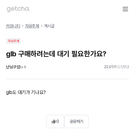
커뮤니티
자유주제
게시글
자유주제
glb 구매하려는데 대기 필요한가요?
난닝구얌
22.01.11
1,512
Lv
5
glb도 대기가 기나요?
0
공유하기