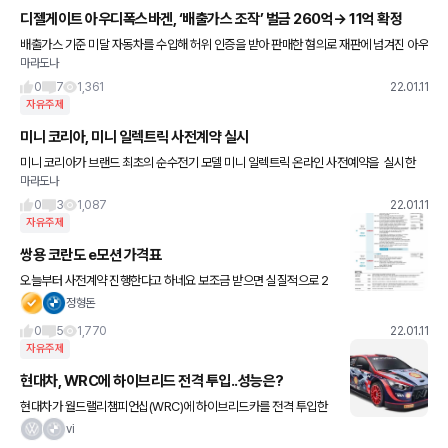
디젤게이트 아우디폭스바겐, ‘배출가스 조작’ 벌금 260억→ 11억 확정
배출가스 기준 미달 자동차를 수입해 허위 인증을 받아 판매한 혐의로 재판에 넘겨진 아우
마라도나
디폭스바겐코리아(AVK)에 벌금 11억원이 확정됐다.
0
7
1,361
22.01.11
자유주제
미니 코리아, 미니 일렉트릭 사전계약 실시
미니 코리아가 브랜드 최초의 순수전기 모델 미니 일렉트릭 온라인 사전예약을 실시한
마라도나
다.
0
3
1,087
22.01.11
자유주제
쌍용 코란도 e모션 가격표
오늘부터 사전계약 진행한다고 하네요 보조금 받으면 실질적으로 2
천만원 후반부터 3천만원 중후반으로 떨어질 거 같습니다. 뭐 그럭저
정형돈
럭 나쁘진 않네요
0
5
1,770
22.01.11
자유주제
현대차, WRC에 하이브리드 전격 투입..성능은?
현대차가 월드랠리챔피언십(WRC)에 하이브리드카를 전격 투입한
다. 17일(현지 시각) 몬테카를로 랠리에 하이브리드 기반 I20N 전기
vi
차가 데뷔할 예정이다. 줄리앙 몽셋 현대모터스포츠팀 부단장은 "