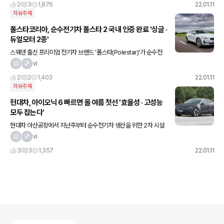
2
3
1,876
22.01.11
자유주제
폴스타코리아, 순수전기차 폴스타 2 국내 인증 완료 '싱글 ·
듀얼모터 2종'
스웨덴 출신 프리미엄 전기차 브랜드 '폴스타(Polestar)'가 순수전
기차 '폴스타 2' 싱글모터와 듀얼모터 2종의 국내 소음 및 배출가스
vi
인증을 완료하며 본격적인 신차 판매에 돌입한다. 11일
2
2
1,403
22.01.11
자유주제
현대차, 아이오닉 6 빠르면 올 여름 첫선 '효율성 · 고성능
모두 잡는다'
현대차 아산공장에서 지난주부터 순수전기차 생산을 위한 2차 시설
정비에 돌입한 가운데 이 곳에서 제작되는 '아이오닉 6'가 이르면 올
vi
여름 국내 시장에 출시될 전망이다. 11일 관련 업계에 따르면
3
3
1,357
22.01.11