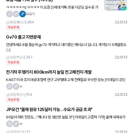
ㅋㅋㅋㅋㅋㅋzㅋㅋㅋㅋ 이 요즘 신세대 카톡 웃움 이군요 실수로 가
운데 Z 한영전환이 안되서 찍히는 Zㅋㅋㅋㅋ
요요기
6
18
5,994
22.01.13
자유주제
Gv70 출고 지연문제
안녕하세요 8월 중순에 gv70 계약하고 대기중인 예비오너 입니다. 계약당시 5개월정도
2도
소요된다 해서 하염없이 기다리고있었는데. 12월에 카마스터님께 연락이 와서 31일에 날
짜가 잡혔다 했었어요,
2
11
2,347
22.01.13
자유주제
전기차 주행거리 800km까지 높일 전고체전지 개발
KAIST·미국 조지아공대 협력 연구 고무형태 고체 전해질로 우수한 성능 [이데일리 강민
구 기자] 한국 연구자들이 한번 충전으로 500km 수준의 전기자동차 주행거리를 800 k
vi
m까지 늘리는데 쓸
2
11
1,704
22.01.13
자유주제
JP모건 "올해 원유 125달러 가능…수요가 공급 초과"
90달러 하회 전망도…"캐나다 등 생산량 늘릴 것"[이데일리 고준혁 기자] 올해 국제유가
는 수요가 공급을 초과함에 따라 지속적으로 오를 거란 전망이 나온다. 일부 기관은 브렌
vi
트유 기준 배럴당 125
2
2
1,222
22.01.13