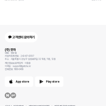
고객센터 문의하기
(주) 겟차
대표 : 정유철
사업자등록번호 : 243-87-00137
주소 : 서울특별시 강남구 삼성로91길 32 10층, 11층, 12층
개인정보보호책임자 : 이동용
이메일 : support@getcha.kr
전화번호: 1800-0456
App store
Play store