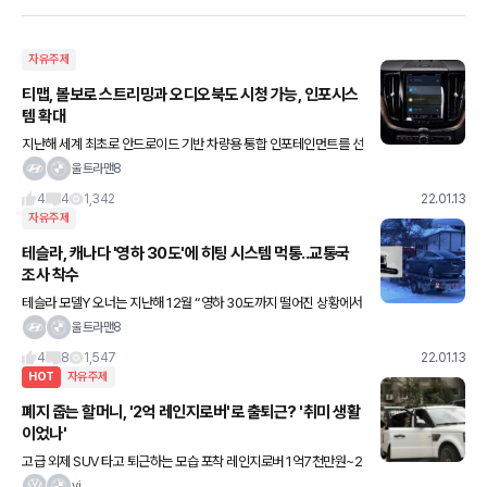
자유주제
티맵, 볼보로 스트리밍과 오디오북도 시청 가능, 인포시스
템 확대
지난해 세계 최초로 안드로이드 기반 차량용 통합 인포테인먼트를 선
보인 볼보자동차와 티맵모빌리티가 협력을 확대한다고 합니다 티맵
울트라맨8
모빌리티는 구글의 안드로이드 운영체제 기능이 탑재되는 볼보자동
4
4
1,342
22.01.13
차 전 모
자유주제
테슬라, 캐나다 '영하 30도'에 히팅 시스템 먹통..교통국
조사 착수
테슬라 모델Y 오너는 지난해 12월 “영하 30도까지 떨어진 상황에서
차내 히팅 시스템이 작동하지 않았다”며 “아이들은 발에 고통스러운
울트라맨8
통증을 느낄 정도로 추위에 떨어야 했다”고 주장했다네요 테슬
4
8
1,547
22.01.13
HOT
자유주제
폐지 줍는 할머니, '2억 레인지로버'로 출퇴근? '취미 생활
이었나'
고급 외제 SUV 타고 퇴근하는 모습 포착 레인지로버 1억7천만원~2
억원대 해당 사진 / 사진 = 온라인 커뮤니티 캡처 폐지 줍는 노인이 고
vi