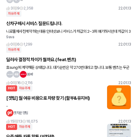
급 승용차를 타고 출퇴근을 하는 모습이 포착돼 온라인 상
3
9
2,358
22.01.13
자유주제
신차구매시 서비스 질문드립니다.
니로풀체사전계약 하는데용 인터넷보니 서비스가 차값의 2~3퍼 얘기하시던데 차값이 3
9ava
000이면 현금90 받아서 직접 업장 찾아서 블박썬팅 or 카마가 계약된 업장에서 90상당
에 블박썬팅 위 둘중
0
6
1,299
22.01.13
자유주제
딜러사 결정적 차이가 뭘까요.(feat.벤츠)
효sung에 계약해둔 상태입니다. 대기순번은 약 270번대라고 합니다. 보통 벤츠는 두군
데만 알고있었는데 꽤 많은 딜러사가 있었고 겟차에서 연락온 곳들도 다른 곳들에서 골고
봄빠
루 왔네요. 사실 차를 빨
0
16
2,116
22.01.13
HOT
자유주제
[겟팁] 월 여유 비용으로 차량 찾기 (할부&유지비)
-
겟차운영팀
15
13
16,075
22.01.13
HOT
자유주제
요즘 애들 카톡 말투 (비차량)