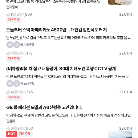
법원이 코로나19 방역패스(백신접종증명·음성확인제)의 효력을 일
열라뽕따
부 정지했다. 서울행정법원 행정4부(한원교 부장판사)는 14일 조두
형 영남대 의대 교수와 의료계 인사들, 종교인 등 1천23명이
1
6
1,809
22.01.14
자유주제
오늘부터 스벅 아메리카노 4500원… 개인컵 할인폭도 커져
원두값인상으로 결국 스벅도 오르는군요 카페 아메리카노·카페 라떼·카푸치노 포함 음료
23종은 400원, 카라멜 마키아또와 스타벅스 돌체 라떼·더블 샷을 포함한 음료 15종은 3
울트라맨8
00원, 프라푸치노
4
8
1,472
22.01.14
자유주제
(비차량)머리채 잡고 내동댕이..80대 치매노인 폭행 CCTV 공개
김천 노인보호센터 직원들은 80대 노인의 머리채를 잡고 바닥으로 내동댕이 치는 등 무
차별적인 폭행을 가했다는데요 정말 화가나네요... 우리 부모, 조부모라면 정말 칼들고 갈
울트라맨8
듯요ㅠ이래서 살인이 나는
4
8
1,345
22.01.14
자유주제
Glc쿱 페리전 모델과 A6신형중 고민입니다.
안녕하세요, 현재 차량변경 고민을 하고있습니다. 현재 전기차시장이 빠르게 성장하고있
젠틀리
어 앞으로 어떻게 될지 예측이되질않아서 마지막 내연기관차량으로 중고차량을 선택하
게 되었습니다. 고민모델은 벤츠gl
0
8
1,663
22.01.14
HOT
자유주제