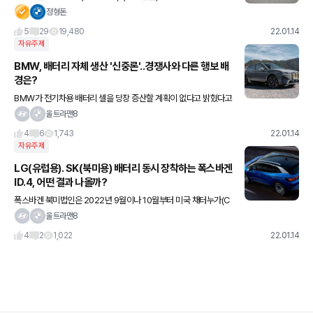
h * 모터: 204마력 (듀얼모터) * 합산 출력: 408마력 * 토크: 67.2k
정형돈
g.m * 제로백: 4.7초
5
29
19,480
22.01.14
자유주제
BMW, 배터리 자체 생산 '신중론'..경쟁사와 다른 행보 배
경은?
BMW가 전기차용 배터리 셀을 당장 증산할 계획이 없다고 밝혔다고
합니다. 전기차 시대를 대비해 배터리를 자체 생산할 준비를 하지만,
울트라맨8
완전히 배터리 부문을 내재화하기엔 현재 기술 수준이 회사 목표에
4
6
1,743
22.01.14
자유주제
LG(유럽용). SK(북미용) 배터리 동시 장착하는 폭스바겐
ID.4, 어떤 결과 나올까?
폭스바겐 북미법인은 2022년 9월이나 10월부터 미국 채터누가(C
hattanooga) 공장에서도 ID.4 양산을 시작할 예정이라고 하는데요,
울트라맨8
북미용 ID.4에는 LG에너지솔루션의 배터리 셀 대신
4
2
1,022
22.01.14