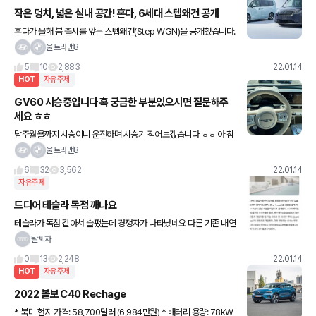
작은 덩치, 넓은 실내 공간! 혼다, 6세대 스텝왜건 공개
혼다가 올해 봄 출시를 앞둔 스텝왜건(Step WGN)을 공개했습니다.
1996년 첫 출시 이후 26년 동안 장수한 미니밴으로, 7년 만에 완전
울트라맨8
변경을 치러 6세대 모델로 나왔다고 합니다 2022
5
10
2,883
22.01.14
HOT
자유주제
GV60 시승중입니다 혹 궁금한 부분있으시면 질문해주
세요 ㅎㅎ
담주월욜까지 시승이니 운전하며 시승기 적어보겠습니다 ㅎㅎ 아 참
2WD라 부스트 모드는 없어용 ㅠㅠ
울트라맨8
6
32
3,562
22.01.14
자유주제
드디어 테슬라 독점 깨나요
테슬라가 독점 같아서 슬펐는데 경쟁자가 나타났네요 다른 기존 내연
기관 업체들도 빨리 따라오시길 바랍니다 아직도 고성능 라인업 v8
탈퇴자
주행감각 승차감 이러는 업체들보면 한심하네요
0
13
2,248
22.01.14
HOT
자유주제
2022 볼보 C40 Rechage
* 북미 현지 가격: 58,700달러 (6,984만원) * 배터리 용량: 78kW