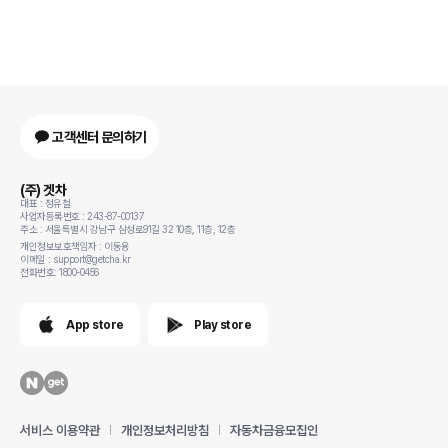
고객센터 문의하기
(주) 겟차
대표 : 정유철
사업자등록번호 : 243-87-00137
주소 : 서울특별시 강남구 삼성로91길 32 10층, 11층, 12층
개인정보보호책임자 : 이동용
이메일 : support@getcha.kr
전화번호: 1800-0456
App store
Play store
서비스 이용약관
개인정보처리방침
자동차금융모집인