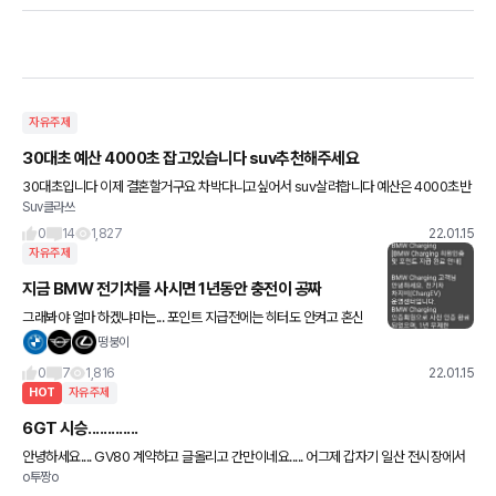
자유주제
30대초 예산 4000초 잡고있습니다 suv추천해주세요
30대초입니다 이제 결혼할거구요 차박다니고싶어서 suv살려합니다 예산은 4000초반
Suv클라쓰
까지 가능합니다 추천부탁드립니다 !! 감사합니다!
0
14
1,827
22.01.15
자유주제
지금 BMW 전기차를 사시면 1년동안 충전이 공짜
그래봐야 얼마 하겠냐마는... 포인트 지급전에는 히터도 안켜고 혼신
의 발컨으로 출퇴근 했었는데 1년동안은 전비 생각 안하고 그냥 신나
떵붕이
게 타고 다녀야겠네요^^;
0
7
1,816
22.01.15
HOT
자유주제
6GT 시승.............
안녕하세요.... GV80 계약하고 글올리고 간만이네요..... 어그제 갑자기 일산 전시장에서
o투짱o
시승행사 있다고 연락이 오고..... 계획에도 없던 일정을 잡아서 전시장 방문.... x6 x5 x3