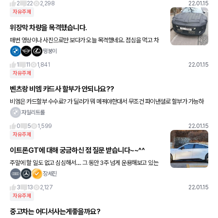
2
22
2,298
22.01.15
자유주제
위장막 차량을 목격했습니다.
매번 영상이나 사진으로만 보다가 오늘 목격했네요. 점심을 먹고 차
를 향해 걸어가던 중에 왠 아파트 단지 입구에 덩그러니... 이게 로보
떵붕이
캅룩의 신형 그랜져 맞나요? 후면부도 열심히 보려했는데 잘 모
1
11
1,841
22.01.15
자유주제
벤츠랑 비엠 카드사 할부가 안되나요??
비엠은 카드할부 수수료? 가 딜러가 뭐 메꿔야한대서 무조건 파이낸셜로 할부가 가능하
다고하는데 벤츠도 똑같나요?
자일리트롤
0
5
1,599
22.01.15
자유주제
이트론GT에 대해 궁금하신 점 질문 받습니다~~^^
주말에 할 일도 없고 심심해서.... 그 동안 3주 넘게 운용해보고 있는
이트론GT에 대한 리뷰를 올려볼까 하는데요.... 혹시 궁금하신 점 있
장세진
으신 분은 댓글로 남겨주시면 같이 언급해 보겠습니다~~
3
13
2,127
22.01.15
자유주제
중고차는 어디서사는게좋을까요?