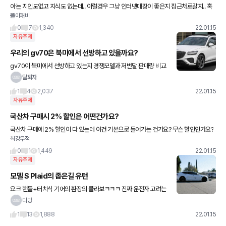
아는 지인도없고 지식도 없는데.. 이럴경우 그냥 인터넷매장이 좋은지 집근처로갈지.. 혹
똘이애비
시 추천..좀
0
7
1,340
22.01.15
자유주제
우리의 gv70은 북미에서 선방하고 있을까요?
gv70이 북미에서 선방하고 있는지 경쟁모델과 저번달 판매량 비교
로 알아보죠 저번달 gv70 판매량 1988대 경쟁모델 판매량 1.bmw
탈퇴자
x3 7288대 2.벤츠 glc 4558대 3.볼보
1
4
2,037
22.01.15
자유주제
국산차 구매시 2% 할인은 어떤건가요?
국산차 구매에 2% 할인이 다 있는데 이건 기본으로 들어가는 건가요? 무슨 할인인가요?
최강무적
0
1
1,449
22.01.15
자유주제
모델 S Plaid의 좁은길 유턴
요크 핸들+터치식 기어의 환장의 콜라보ㅋㅋㅋ 진짜 운전자 고려는
하나도 안 하고 겉멋에만 치중한 아주 멍청한 디자인 같습니다.
디방
1
13
1,888
22.01.15