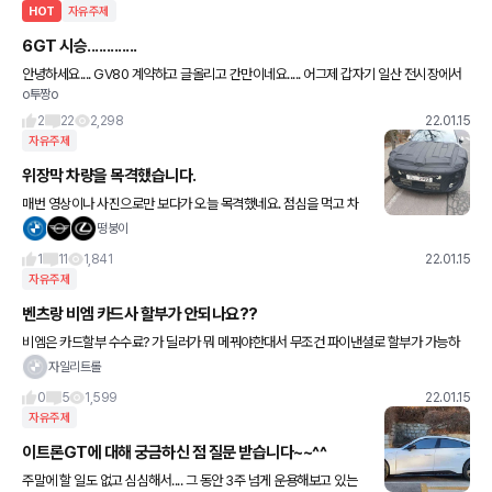
HOT
자유주제
6GT 시승.............
안녕하세요.... GV80 계약하고 글올리고 간만이네요..... 어그제 갑자기 일산 전시장에서
o투짱o
시승행사 있다고 연락이 오고..... 계획에도 없던 일정을 잡아서 전시장 방문.... x6 x5 x3
2
22
2,298
22.01.15
자유주제
위장막 차량을 목격했습니다.
매번 영상이나 사진으로만 보다가 오늘 목격했네요. 점심을 먹고 차
를 향해 걸어가던 중에 왠 아파트 단지 입구에 덩그러니... 이게 로보
떵붕이
캅룩의 신형 그랜져 맞나요? 후면부도 열심히 보려했는데 잘 모
1
11
1,841
22.01.15
자유주제
벤츠랑 비엠 카드사 할부가 안되나요??
비엠은 카드할부 수수료? 가 딜러가 뭐 메꿔야한대서 무조건 파이낸셜로 할부가 가능하
다고하는데 벤츠도 똑같나요?
자일리트롤
0
5
1,599
22.01.15
자유주제
이트론GT에 대해 궁금하신 점 질문 받습니다~~^^
주말에 할 일도 없고 심심해서.... 그 동안 3주 넘게 운용해보고 있는