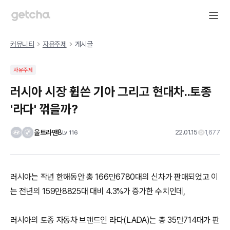
커뮤니티
자유주제
게시글
자유주제
러시아 시장 휩쓴 기아 그리고 현대차..토종
'라다' 꺾을까?
울트라맨8
22.01.15
1,677
Lv
116
러시아는 작년 한해동안 총 166만6780대의 신차가 판매되었고 이
는 전년의 159만8825대 대비 4.3%가 증가한 수치인데,
러시아의 토종 자동차 브랜드인 라다(LADA)는 총 35만714대가 판