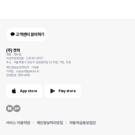
고객센터 문의하기
(주) 겟차
대표 : 정유철
사업자등록번호 : 243-87-00137
주소 : 서울특별시 강남구 삼성로91길 32 10층, 11층, 12층
개인정보보호책임자 : 이동용
이메일 : support@getcha.kr
전화번호: 1800-0456
App store
Play store
서비스 이용약관
개인정보처리방침
자동차금융모집인