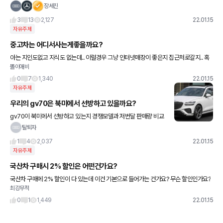
이트론GT에 대한 리뷰를 올려볼까 하는데요.... 혹시 궁금하신 점 있
장세진
으신 분은 댓글로 남겨주시면 같이 언급해 보겠습니다~~
3
13
2,127
22.01.15
자유주제
중고차는 어디서사는게좋을까요?
아는 지인도없고 지식도 없는데.. 이럴경우 그냥 인터넷매장이 좋은지 집근처로갈지.. 혹
똘이애비
시 추천..좀
0
7
1,340
22.01.15
자유주제
우리의 gv70은 북미에서 선방하고 있을까요?
gv70이 북미에서 선방하고 있는지 경쟁모델과 저번달 판매량 비교
로 알아보죠 저번달 gv70 판매량 1988대 경쟁모델 판매량 1.bmw
탈퇴자
x3 7288대 2.벤츠 glc 4558대 3.볼보
1
4
2,037
22.01.15
자유주제
국산차 구매시 2% 할인은 어떤건가요?
국산차 구매에 2% 할인이 다 있는데 이건 기본으로 들어가는 건가요? 무슨 할인인가요?
최강무적
0
1
1,449
22.01.15