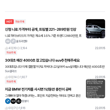
HOT
자유주제
신형 니로 가격부터 공개, 트림별 221~289만원 인상
니로 하이브리드의 가격은 개소세 3.5% 기준 트렌디 2660만원, 프
레스티지 2895만원, 시그니처 3306만원으로 기존 1세대 니로 대
울트라맨8
비 트림별 트렌디(221만원), 프레스티지(287만원), 시
4
10
3,194
22.01.15
자유주제
30대초 예산 4000초 잡고있습니다 suv추천해주세요
30대초입니다 이제 결혼할거구요 차박다니고싶어서 suv살려합니다 예산은 4000초반
Suv클라쓰
까지 가능합니다 추천부탁드립니다 !! 감사합니다!
0
14
1,827
22.01.15
자유주제
지금 BMW 전기차를 사시면 1년동안 충전이 공짜
그래봐야 얼마 하겠냐마는... 포인트 지급전에는 히터도 안켜고 혼신
의 발컨으로 출퇴근 했었는데 1년동안은 전비 생각 안하고 그냥 신나
떵붕이
게 타고 다녀야겠네요^^;
0
7
1,816
22.01.15