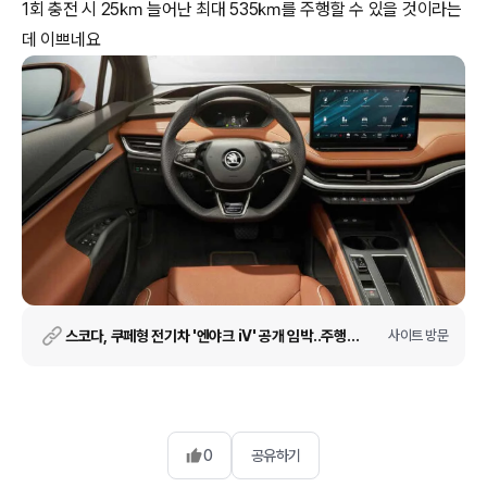
1회 충전 시 25㎞ 늘어난 최대 535㎞를 주행할 수 있을 것이라는
데 이쁘네요
스코다, 쿠페형 전기차 '엔야크 iV' 공개 임박..주행거리는 535km
사이트 방문
0
공유하기