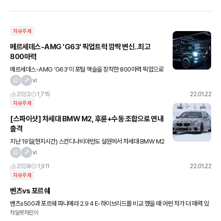
자유주제
메르세데스-AMG 'G63' 픽업트럭 깜짝 변신..최고
800마력
메르세데스-AMG ‘G63’이 포털 액슬을 장착한 800마력 픽업으로
깜짝 등장했다. 해당 모델은 독일 자동차 튜닝 업체 브라버스(Brabu
vi
s)의 작품으로 ‘800 어드벤처 XLP 슈퍼블랙’으로 명
2
2
1,715
22.01.22
자유주제
[스파이샷] 차세대 BMW M2, 후륜+수동 조합으로 연내
출격
지난 19일(현지시간) 스칸디나비아반도 설원에서 차세대 BMW M2
시험주행 차량이 목격됐다. 이날 포착된 모델은 이전에 포착된 모델
vi
들보다 위장막을 한겹 덜어낸 모습이다. 기반이 된 2시리즈 쿠페
2
8
1,911
22.01.22
자유주제
벤츠vs 포르쉐
벤츠s500과 포르쉐 파나메라 2.9 4 E-하이브리드를 비교 했을 때 어떤 차가 더 매력 있
차알못차린이
나요 이전 차량은 s350 입니다.