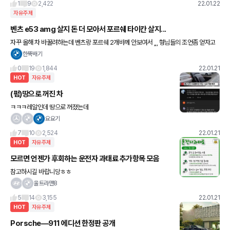
1
9
2,422
22.01.22
자유주제
벤츠 e53 amg 살지 돈 더 모아서 포르쉐 타이칸 살지...
자꾸 올해 차 바꿀려하는데 벤츠랑 포르쉐 2개바께 안보여서 ,,, 형님들의 조언좀 얻자고
합니다 가격은 더 낮추고 다른차 추천해주셔도 감사합니다 흑흑 차알못이라 부탁드려요
한뚝배기
외관다음으로 옵션을 많이
0
19
1,844
22.01.21
HOT
자유주제
(펌)땅으로 꺼진 차
ㅋㅋㅋ레알인데 땅으로 꺼졌는데
요요기
7
10
2,524
22.01.21
HOT
자유주제
모르면 언젠가 후회하는 운전자 과태료 추가항목 모음
참고하시길 바랍니당ㅎㅎ
울트라맨8
5
14
3,155
22.01.21
HOT
자유주제
Porsche—911 에디션 한정판 공개