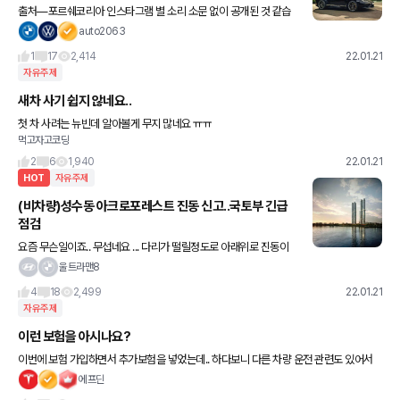
출처—포르쉐코리아 인스타그램 별 소리 소문 없이 공개된 것 같습
니다 어제 페라리 296gtb에 가려서 그런가…? 포르쉐 디자인 창립
auto2063
50주년을 맞아 750대 한정판으로 제작되어 나온다고 합니다
1
17
2,414
22.01.21
자유주제
새차 사기 쉽지 않네요..
첫 차 사려는 뉴빈데 알아볼게 무지 많네요 ㅠㅠ
먹고자고코딩
2
6
1,940
22.01.21
HOT
자유주제
(비차량)성수동 아크로포레스트 진동 신고..국토부 긴급
점검
요즘 무슨일이죠.. 무섭네요 ... 다리가 떨릴정도로 아래위로 진동이
있었다는데요.. ㄷㄷㄷ
울트라맨8
4
18
2,499
22.01.21
자유주제
이런 보험을 아시나요?
이번에 보험 가입하면서 추가보험을 넣었는데.. 하다보니 다른 차량 운전 관련도 있어서
넣어봤습니다. 당연히 그럴일은 잘 없겠지만 렌트나 혹은 가끔 다른 분들의 차량을 운전할
에프딘
때 잘 쓸 수 있는 보험