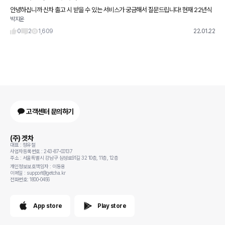
안녕하십니까 신차 출고 시 받을 수 있는 서비스가 궁금해서 질문드립니다! 현재 22년식
박지운
포터2 계약을 했는데 영업사원분께서 챙겨줄 수 있는 서비스가 블랙박스랑 썬팅 해줄 수
있다는데 제가 요구할 수
0
2
1,609
22.01.22
고객센터 문의하기
(주) 겟차
대표 : 정유철
사업자등록번호 : 243-87-00137
주소 : 서울특별시 강남구 삼성로91길 32 10층, 11층, 12층
개인정보보호책임자 : 이동용
이메일 : support@getcha.kr
전화번호: 1800-0456
App store
Play store