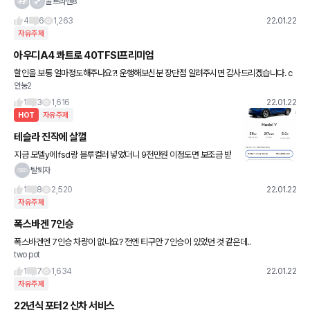
울트라맨8
4
6
1,263
22.01.22
자유주제
아우디A4 콰트로 40TFSI프리미엄
할인을 보통 얼마정도해주나요?! 운행해보신분 장단점 알려주시면 감사드리겠습니다. c
안눙2
f) 서라운드뷰가없던데 사설로 맞기면 괜찮나요,!
1
3
1,616
22.01.22
HOT
자유주제
테슬라 진작에 살껄
지금 모델y에 fsd랑 블루컬러 넣었더니 9천만원 이정도면 보조금 받
기도 힘들겠죠.. 가격 싸질꺼라 생각했던 1인
탈퇴자
1
8
2,520
22.01.22
자유주제
폭스바겐 7인승
폭스바겐엔 7인승 차량이 없나요? 전엔 티구안 7인승이 있었던 것 같은데..
two pot
1
7
1,634
22.01.22
자유주제
22년식 포터2 신차 서비스