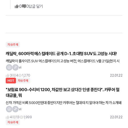
0
0
답글 달기
자유주제
캐딜락, 600마력 에스컬레이드 공개 D-1..초대형 SUV도 고성능 시대!
캐딜락이 풀사이즈 SUV 에스컬레이드의 고성능 버전, 에스컬레이드 V를 21일(현지 시
각) 공개한다. 출시 하루 전 티저 이미지 공개와 함께 고성능 SUV 시장에 첫 발을 내딛는
vi
에스컬레이드 V는
3
4
1,270
22.01.22
HOT
자유주제
"보험료 900-수리비 1200, 차값만 보고 샀다간 인생 종친다"..카푸어 절
대금물, 뭐
신차 가격은 비록 5000만원대 중반이지만 카푸어는 절대 타지 말아야 하는 차가 소개돼
화제다. 유튜브 채널 재뻘TV에는 지난 21일 '보험료만 780만원...카푸어는 절대 이차 타
vi
면 안돼요! 6
4
13
1,999
22.01.22
자유주제