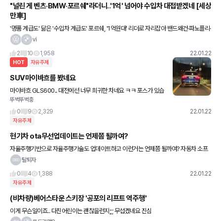
"널린 게 벤츠·BMW·포르쉐"라더니..'1억' 넘어야 수입차 대접받겠네 [세상
만車]
'명품 계급도' 닮은 '수입차 계급도' 포르쉐, '1억원대' 리더로 자리잡아 밴드왜건·파노플리·
스놉효과 한몫 '황새 따라가는 뱁새' 카푸어 양산 [세상만車] "수입차 탄다고 뽐내려면 이
vi
제는 1억원
2
10
1,958
22.01.22
HOT
자유주제
SUV마이바흐를 봤네요
마이바흐 GLS600.. 대전에선 너무 희귀한 차네요 ㅋㅋ 포스가 있습
뚜벅뚜벅충
니다
0
9
2,329
22.01.22
자유주제
현기차 ota무선업데이트는 언제쯤 될까여?
자율주행기반으로 자율주행기술도 업데이트하고 이런거는 언제쯤 될까여? 자동차 소프
트웨어로 바뀌는 시대가 온것 같습니다
탈퇴자
0
4
1,388
22.01.22
자유주제
(비차량)베어스타운 스키장 '공포의 리프트 역주행'
이게 무슨일이죠.. 다친어린이는 괜찮을런지;;; 무섭겠네요 진심