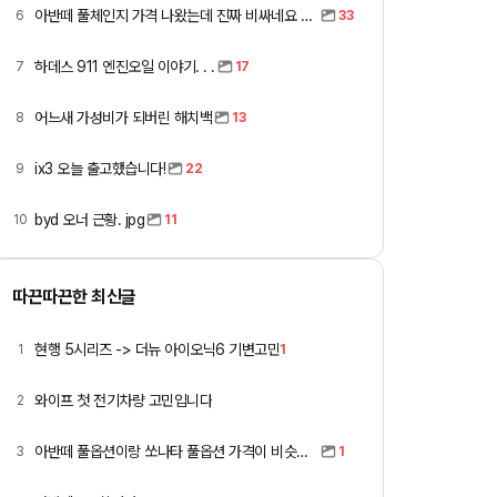
아반떼 풀체인지 가격 나왔는데 진짜 비싸네요 ㅎㅎ
6
33
하데스 911 엔진오일 이야기. . .
7
17
어느새 가성비가 되버린 해치백
8
13
ix3 오늘 출고했습니다!
9
22
byd 오너 근황. jpg
10
11
따끈따끈한 최신글
현행 5시리즈 -> 더뉴 아이오닉6 기변고민
1
1
와이프 첫 전기차량 고민입니다
2
아반떼 풀옵션이랑 쏘나타 풀옵션 가격이 비슷하네요
3
1