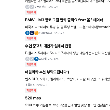
캐딜락은 에스컬레이드-V의 외관을 공개했습니다 에스컬레이드-V는 풀사이즈 SUV 에스컬레이드의 고성능 모델로
V시리즈 전용 전면부 그릴과 엠블럼 등 외관 디자인을 적용, 스포
울트라맨8
22.01.24
자유주제
BMW—M3 왕코 그릴 변화 줄까요 feat.볼스테이너
미국의 익스테리어 튜닝 및 휠 튜닝 브랜드—볼스테이너(Vorstein
문제의 그릴 중간에 큰 센터바 즉 막대기로 구분을 넣었는데 좀 더
auto2063
22.01.24
자유주제
수입 중고차 매입가 일제히 급등
E-클래스 5세대와 5시리즈 7세대의 평균 매입가는 나란히 약진할 것
7% 상승하며 특히 5시리즈의 활약이 눈에 띈다
요요기
22.01.24
자유주제
패밀리카 추천 부탁드립니다:)
벤츠 GLB, 모하비, 펠리세이드, 쏘렌토, 카니발, 티구안, 또 뭐가있을까요..? 그리고 카시트 두개를 해야해서 독립형 시트가 낫겠죠..?
차알못이라 ㅠㅠ 개인적인 견해 알려주세요! 600
초록봄봄
22.01.23
자유주제
520 msp
520i msp 카본블랙 꼬냑 고민중인데 할인 몇장 정도면 괜찮을까