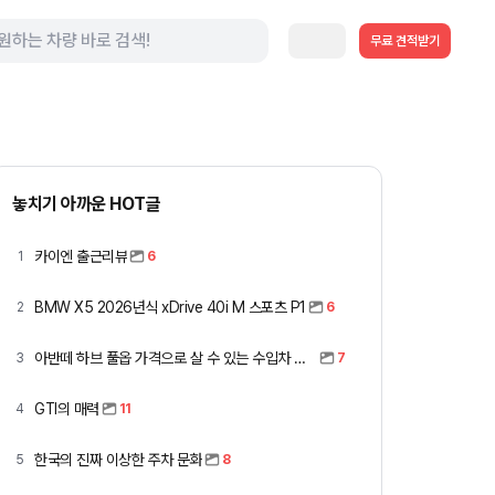
무료 견적받기
놓치기 아까운 HOT글
카이엔 출근리뷰
1
6
BMW X5 2026년식 xDrive 40i M 스포츠 P1
2
6
아반떼 하브 풀옵 가격으로 살 수 있는 수입차 모아봤습니다 (중고 포함)
3
7
GTI의 매력
4
11
한국의 진짜 이상한 주차 문화
5
8