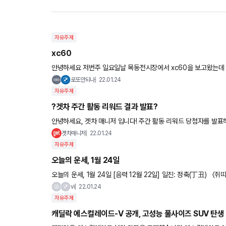
자유주제
xc60
안녕하세요 저번주 일요일날 목동전시장에서 xc60을 보고왔는데 
적나해서 여쭤 봅니다 딜러수당이 100만원이라고 80만원 선에서
로또안되나
22.01.24
자유주제
?겟차 주간 활동 리워드 결과 발표?
안녕하세요, 겟차 매니저 입니다! 주간 활동 리워드 당첨자를 발표하는 날이 돌아왔습
이마트 상품권부터 스타벅스 아메리카노 쿠폰 등 푸짐한 선물 받
겟차매니저
22.01.24
자유주제
오늘의 운세, 1월 24일
오늘의 운세, 1월 24일 [음력 12월 22일] 일진: 정축(丁丑) 〈쥐띠〉 96, 84년생 획기적인 기회가 오고 있다, 행운을 가져다주는 사람
이 가까이에 있다. 72년생 작은 것에도 감사
vi
22.01.24
자유주제
캐딜락 에스컬레이드-V 공개, 고성능 풀사이즈 SUV 탄생