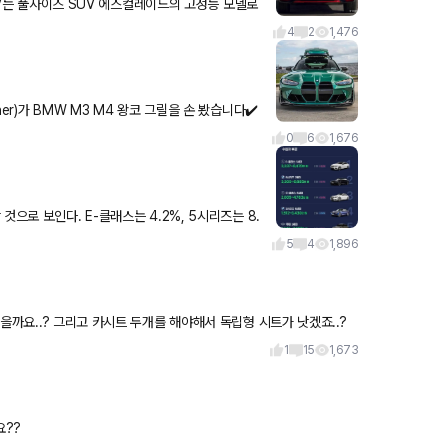
츠 및 스포츠 플래티넘
4
2
1,476
er)가 BMW M3 M4 왕코 그릴을 손 봤습니다✔️
 전통적
0
6
1,676
으로 보인다. E-클래스는 4.2%, 5시리즈는 8.
. 중고차 팔기는 좋은 시기인
5
4
1,896
1
15
1,673
요??