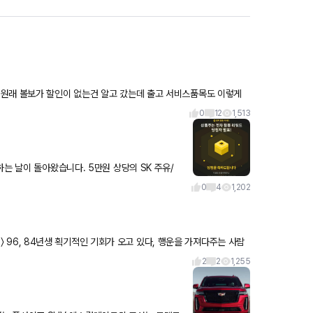
원래 볼보가 할인이 없는건 알고 갔는데 출고 서비스품목도 이렇게
 해주신
0
12
1,513
니다. 5만원 상당의 SK 주유/
아가실 회원님은 과연
0
4
1,202
2
2
1,255