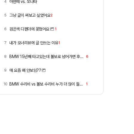
아반떼 vs. 쏘나타
4
그냥 글이 써보고 싶었어요
5
2
검은색 디펜더에 꽂혔어요
6
1
내가 오너리뷰에 글 안쓰는 이유
7
1
BMW 15년째 타고있는데 볼보로 넘어가면 후회할까요 ?
8
6
애 요즘 왜 안보임??
9
BMW 수리비 vs 볼보 수리비 누가 더 많이 들까요 ㅎ
10
1