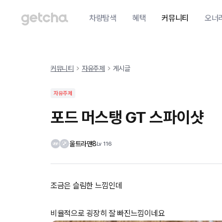
차량탐색
혜택
커뮤니티
오너
커뮤니티
자유주제
게시글
자유주제
포드 머스탱 GT 스파이샷
울트라맨8
Lv
116
조금은 슬림한 느낌인데
비율적으로 굉장히 잘 빠진느낌이네요