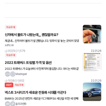
자유주제
신차에서 볼트가 나왔는데,,, 괜찮을까요?
제곧내... 신차에서 볼트가 발견됐습니다. 뒷좌석 발 놓는 곳에서 찾았
softcon
는데, 괜찮은 건지... 저번주에 신차 뽑고 출퇴근만 했는데 ㅠㅠ 아무
이상 없기를 바랍니다 혹시 아시는 분 알려주세요~!
0
5
1,579
22.01.26
자유주제
2022 트래버스 트림별 가격 및 옵션
2022 트래버스가 오늘부터 사전계약에 돌입합니다. 아시는 바와 같
이 하이컨트리 트림이 추가되고 레드라인이 없어졌습니다. 모두가 바
Medispel
라던 어댑티브 크루즈컨트롤은 최하트림인 LT 레더 프리미엄에 탑
1
6
1,602
22.01.26
재됩
HOT
자유주제
넥스트 3시리즈가 새로운 전동화 시대를 이끈다
BMW는 2025년 완전히 새로운 이그제큐티브 세단을 위한 세 번째
전동화 전략을 실행할 예정이라네요 EV구조를 기반으로 개발한다는
울트라맨8