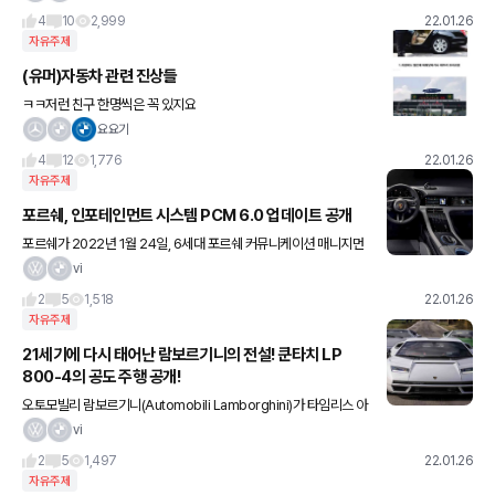
데요, 6세대 전기 파워트레인, 롱레인지 배터리 기술, 고속 충전
4
10
2,999
22.01.26
자유주제
(유머)자동차 관련 진상들
ㅋㅋ저런 친구 한명씩은 꼭 있지요
요요기
4
12
1,776
22.01.26
자유주제
포르쉐, 인포테인먼트 시스템 PCM 6.0 업데이트 공개
포르쉐가 2022년 1월 24일, 6세대 포르쉐 커뮤니케이션 매니지먼
트(PCM) 6.0 업데이트 버전을 공개했다. 포르쉐 911, 타이칸, 카이
vi
엔, 유럽 버전 파나메라에 기본으로 탑재되는 이 최신
2
5
1,518
22.01.26
자유주제
21세기에 다시 태어난 람보르기니의 전설! 쿤타치 LP
800-4의 공도 주행 공개!
오토모빌리 람보르기니(Automobili Lamborghini)가 타임리스 아
이콘인 쿤타치 탄생50주년을 기념하는 모델인 '쿤타치 LPI 800-4
vi
(Countach LPI 800-4)'의 공도 주행
2
5
1,497
22.01.26
자유주제