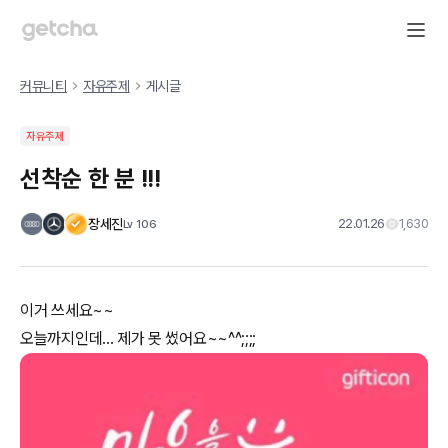
커뮤니티
자유주제
게시글
자유주제
선착순 한 분 !!!
장세진
22.01.26
1,630
Lv
106
이거 쓰세요~~
오늘까지인데... 제가 못 썼어요~~^^;;;;