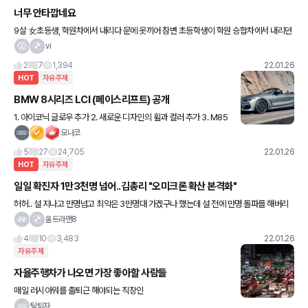
너무 안타깝네요
9살 女초등생, 학원차에서 내리다 문에 옷끼어 참변 초등학생이 학원 승합차에서 내리던
중 문에 옷이 끼인 채 차에 깔려 숨지는 안타까운 사고가 발생했다. 26일 제주도 소방안전
vi
본부와 경찰에 따르
2
7
1,394
22.01.26
HOT
자유주제
BMW 8시리즈 LCI (페이스리프트) 공개
1. 아이코닉 글로우 추가 2. 새로운 디자인의 휠과 컬러 추가 3. M85
0i 전용 사이드미러 추가 4. 인포테인먼트 시스템 10.25인치 -> 12.
모나코
3인치로 변경 5. 대시보드, 도어 패널 디
5
27
24,705
22.01.26
HOT
자유주제
일일 확진자 1만3천명 넘어..김총리 "오미크론 확산 본격화"
허허.. 설 지나고 만명넘고 최악은 3만명대 가겠구나 했는데 설 전에 만명 돌파를 해버리
네요... 설때 이동금지 안하면 큰일날것 같은데 안하겠죠 그런거...
울트라맨8
4
10
3,483
22.01.26
자유주제
자율주행차가 나오면 가장 좋아할 사람들
매일 러시아워를 출퇴근 해야되는 직장인
탈퇴자