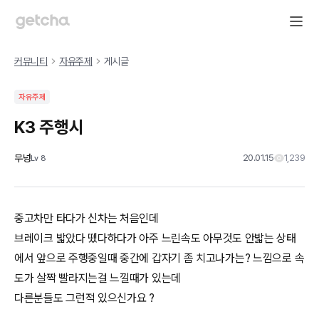
커뮤니티
자유주제
게시글
자유주제
K3 주행시
무넝
20.01.15
1,239
Lv
8
중고차만 타다가 신차는 처음인데
브레이크 밟았다 뗐다하다가 아주 느린속도 아무것도 안밟는 상태
에서 앞으로 주행중일때 중간에 갑자기 좀 치고나가는? 느낌으로 속
도가 살짝 빨라지는걸 느낄때가 있는데
다른분들도 그런적 있으신가요 ?