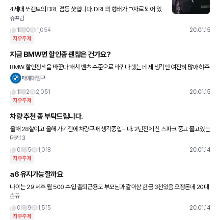
4세대 쏘렌토의 DRL 점등 샷입니다. DRL의 형태가 ㄱ자로 되어 있
슈프림
네요. 사진은 더코리안카블로그에서 퍼왔습니다.
1
0
1,054
20.01.15
자유주제
지금 BMW면 할인좀 괜찮은 건가요?
BMW 할인정책을 바꾼다 해서 벤츠 수준으로 바뀌나 했는데 제 생각엔 여전히 많아 햐주
는거 같아서요. 한참 많이해줄때랑 비교하면 요샌 어떤가요
매애애앵구
1
2
2,051
20.01.15
자유주제
차량 추천 좀 부탁드립니다.
올해 28살이고 올해 가기전에 차량구매 생각중입니다. 2년전에 산 스파크 중고 몰고있는
더키13
중입니다. 연봉 세후 4200정도이고 결혼계획 집구매 계획 없는 상태 생활비 한달 120정
도 외에 전부 저
0
5
1,018
20.01.14
자유주제
a6 유지가능할까요
나이는 29 세후 월 500 수입 출퇴근용도 부모님과 같이삼 현금 3천있음 요정돈데 20대
슨규
에 수입차타는게 하나의목표 였는데 꾹꾹참다가 뿜이 너무 왔습니다 차를사게되면 더 많
이 움직일것
0
9
1,515
20.01.14
자유주제