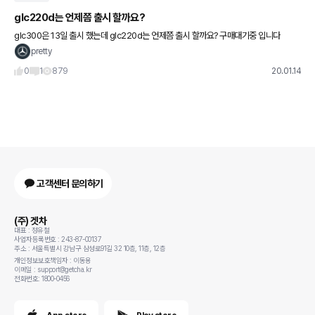
glc220d는 언제쯤 출시 할까요?
glc300은 13일 출시 했는데 glc220d는 언제쯤 출시 할까요? 구매대기중 입니다
pretty
0
1
879
20.01.14
고객센터 문의하기
(주) 겟차
대표 : 정유철
사업자등록번호 : 243-87-00137
주소 : 서울특별시 강남구 삼성로91길 32 10층, 11층, 12층
개인정보보호책임자 : 이동용
이메일 : support@getcha.kr
전화번호: 1800-0456