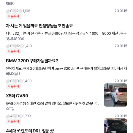
탈퇴자
는데 마음은 7시리즈 또는 a8로 많이 끌립니다 출시 1년 이내 중고도 좋은데 그런 중고가
도 1.2~1.3억
0
2
1,196
20.01.15
자유주제
차 사는 게 맞을까요 인생형님들 조언좀요
나이 : 32, 미혼 세전 기준 기본급 6460+기대되는 성과급 약 1600 = 8000 재산 : 현금
겟차148039
및현금성자산 약 2억, 공시지가 5억짜리 부동산 지분 50% 중고로 3만 2천 뛴 17년
0
12
1,419
20.01.15
자유주제
BMW 320D 구매가능할까요?
안녕하세요. 현재 20대 초중반이며 bmw 320d m팩 구매를 계획하고있습니다. 지금 제
비M더블U
조건에서 구매를 하는게 맞는지 고민중인데 조언좀 듣고 싶습니다. 현재 직장을 다니고 있
으며 연봉은 세전 4
0
3
1,409
20.01.15
자유주제
X5와 GV80
GV80이 경쟁 상대인 X5와 같이 있네요. 절묘한 사진인것 같습니다.
슈프림
사진은 오토스파이넷에서 퍼왔습니다
4
0
1,719
20.01.15
자유주제
4세대 쏘렌토의 DRL 점등 샷