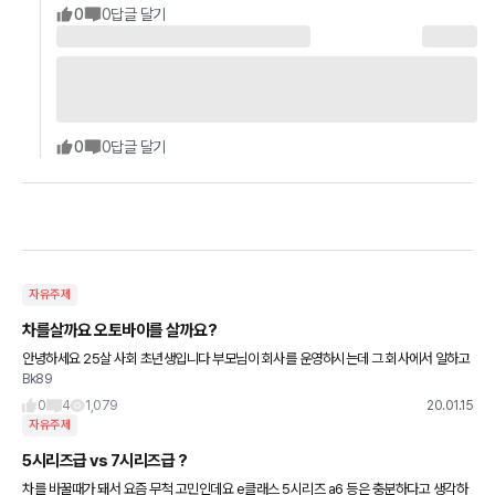
0
0
답글 달기
0
0
답글 달기
자유주제
차를살까요 오토바이를 살까요?
안녕하세요 25살 사회 초년생입니다 부모님이 회사를 운영하시는데 그 회사에서 일하고
Bk89
있습니다 월 240받으면서 일하고 있고 모아둔돈은 2000만원입니다 적금깨면 3000만
원이라 차를살지 아
0
4
1,079
20.01.15
자유주제
5시리즈급 vs 7시리즈급 ?
차를 바꿀때가 돼서 요즘 무척 고민인데요 e클래스 5시리즈 a6 등은 충분하다고 생각하