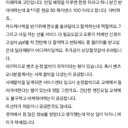
이래저래 고민입니다. 만일 배정을 미루면 한참 뒤라고 하니 받긴 받
아야하는데 효*기준 현금 50 파이낸스 100 이라고 합니다. 야박하
죠..
카드캐시백을 받기위해 한도를 올려달라고 할까하는데 먹힐까요..?
그리고 사실 저는 선물 서비스 다 필요도없고 오롯이 차에만 신경쓰
고싶어 ppf를 차 전반에 다 할까하고 썬팅에도 좀 퀄리티를 받고싶
은데 딜러재량이 어디까지일까요. 추가금이 상당할것같아 우려됩니
다.
마지막으로 벤츠 순정 블박이 최악이라는 평이 있습니다. 혹시 벤츠
오너분들께서는 사제 블박을 다셨는지 궁금합니다.
사제블박을 달게되면 서비스센터 입고시 순정블박으로 교체해서 들
어가야한다는 썰이 있는데 정말 그런가요.. 간단한 엔진오일 교체에
도 불구하고 바꿔줘야하는지 궁금합니다.
외산차가 처음이니 궁금한것도 많네요.
겟차에서 참 많은 정보를 얻었다고 생각했는데 막상 일이 닥치니 머
리가 하얘집니다.