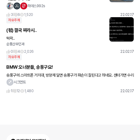
하데스992s
3
6
1,520
22.02.17
자유주제
(펌) 결국 찌라시..
떡락..
순풍산부인과
0
4
2,026
22.02.17
자유주제
BMW 오너분들, 송풍구요!
송풍구에 스마트폰 거치대, 방향제 달면 송퐁구가 파손이 잘된다고 하네요. 센터가면 수리
비도 100만원 대라는데 혹시 간단한 방향제도 문제가 될까요? 팁 들 있으시면 공유해주
시크먼트
세요
1
12
1,480
22.02.17