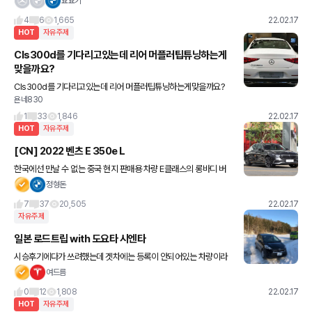
요요기
중고차값 진짜 좋네요 요즘
4
6
1,665
22.02.17
HOT
자유주제
Cls300d를 기다리고있는데 리어 머플러팁튜닝하는게
맞을까요?
Cls300d를 기다리고있는데 리어 머플러팁튜닝하는게맞을까요?
욘네830
앞모습은 봐줄만한데 뒷모습은 도저히 일반모습으로 타고다니기 너
무 심심한거같아서 고민이됩니다 근데 머플러팁을 튜닝을 하게되면
1
33
1,846
22.02.17
고성능
HOT
자유주제
[CN] 2022 벤츠 E 350e L
한국에선 만날 수 없는 중국 현지 판매용 차량 E클래스의 롱바디 버
전 E클래스 L입니다. 사진에 나온 차량은 PHEV 모델인 E 350e L인
정형돈
데 한국의 E300e과 비교시 스펙이 좀 다른가
7
37
20,505
22.02.17
자유주제
일본 로드트립 with 도요타 시엔타
시승후기에다가 쓰려했는데 겟차에는 등록이 안되어있는 차량이라
자유주제에다 적어보아요~~ 코로나시국 전에 일주일정도 홋카이도
여드름
에 다녀왔는데요 제가 운전하는걸 좋아해서 해외갈때는 렌트카로 여
0
12
1,808
22.02.17
행을 자주
HOT
자유주제