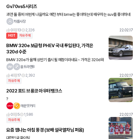
Gv70vs5시리즈
과연 둘 중에 어떤게 나을까요 예전 부터 bmw는 좋아하는데 배우자는 suv를 좋아하네
요... 고민이 됩니다. 아님 돈 보태가 bmwx3을 갈까요?
차를사장
0
13
2,226
22.02.17
HOT
자유주제
BMW 320e 보급형 PHEV 국내 투입된다, 가격은
320d 수준
BMW 320e가 올해 상반기 출시될 예정이라네요~ 가격은 320d와
유사한 5천만원 중반대로 책정될 예정이며 플러그인 하이브리드 모
울트라맨8
델로 합산 총 출력 201마력을 발휘하고 전기 모드로 최대 56
4
17
2,392
22.02.17
자유주제
2022 포드 브롱코 아우터뱅크스
?
매운맛커리
0
5
1,586
22.02.17
자유주제
요즘 잼나는 아침 풍경 (보배 설국열차님 퍼옴)
대한민국 화이팅