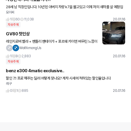
28세 남 직장인입니다. 10년된 아버지 차량 k7을 몰고있고 이제 저의 새차를 살 예정입
모이씨
니다. 드디어 고민고민끝에 후보군이 많이 좁혀졌습니다. 마지막 고민은 적당한 가격의 부
담없는 a4로 갈것이냐
1
60
11,038
20.01.16
자유주제
GV80 첫인상
레인지로버 벨라 + 벤틀리 벤테이가 + 포르쉐 카이엔 버무린 느낌이
드네요. 어디서 본듯한 라인과 어디서 본듯한 디테일 어디서 본듯한
WolfAmongUs
라이트 디자인... 근데 뭐라 콕찝어 말은 못하겠고 각각
1
8
2,883
20.01.16
자유주제
benz e300 4matic exclusive..
할인 7.1 프로 해주는 딜러 어떻게 찾나요? 게차 시세에 적혀있는 할인율입니다
레구
0
1
885
20.01.16