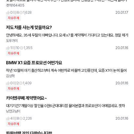
겟차164405
정리하고 아기태어나서 차 바꾸려구여 경기도에 25평 아파트 분양권 하나 가지고있고 전
세살고있는데 그랜저 뽑아도
0
6
1,628
20.01.17
자유주제
저도 차를 사는게 맞을까요?
안녕하세요. 35세 두딸의 아빠입니다. 요새 x7를 계약해서 기다리고 있는데요. 정말 제가
도우가미
그차를 사도 될지 고견을 듣고자 이렇게 올려봅니다. 현재 자산은 적금으로 4천만원정도
전세집 전
1
10
1,355
20.01.16
자유주제
BMW X1 요즘 프로모션 어떤가요
작년 10월에 아기 출산하고부터 계속 어떤차로 바꿀까 고민중인데, 요즘 X1이 눈에 들어
김상혁
오네요. 1월 프로모션 괜찮은가요?
0
2
1,409
20.01.16
자유주제
카이엔쿠페 계약햇어요~
대기기간7개월이상 할인율 0원6군대대리점 물어본결과 프로모션이 아예없네요. 겟차
낭만고냠이
할인울비교해보니1.1프로까지 된다해서. 상담신청 올려낫는데. 연락온곳 한곳도 없네요
ㅋㅋ 신차라서 그런지 포르쉐
4
8
2,226
20.01.16
자유주제
차량선택 거의 다왔습니다!!!