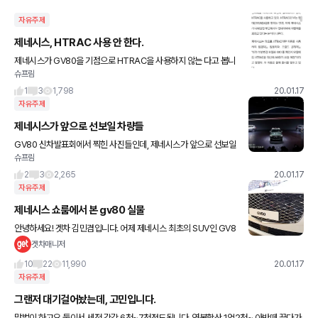
자유주제
제네시스, HTRAC 사용 안 한다.
제네시스가 GV80을 기점으로 HTRAC을 사용하지 않는 다고 봅니
슈프림
다. 브랜드 독립성을 강화하는 데에 박차를 가하고 있는 것 같네요. 사
진은 모터그래프 기사에서 캡쳐했습니다.
1
3
1,798
20.01.17
자유주제
제네시스가 앞으로 선보일 차량들
GV80 신차발표회에서 찍힌 사진들인데, 제네시스가 앞으로 선보일
슈프림
예정인 신차들이라고 합니다. 올해는 G80, GV70, G70 페이스리
프트 모델이 출시될 예정이고, 내년에는 쿠페 모델도 나올 것
2
3
2,265
20.01.17
자유주제
제네시스 쇼룸에서 본 gv80 실물
안녕하세요! 겟차 김민겸입니다. 어제 제네시스 최초의 SUV인 GV8
0이 공개행사를 열고 계약을 받기 시작했죠. 어제 하루에만 무려 1만
겟차매니저
5천대 계약을 완료하며 국내 연간 목표 판매량인 2만 4천
10
22
11,990
20.01.17
자유주제
그랜저 대기걸어놨는데, 고민입니다.
맞벌이 하고요 둘이서 세전 각각 6천~7천정도됩니다. 연봉합산 1억2천~ 아반떼 끌다가