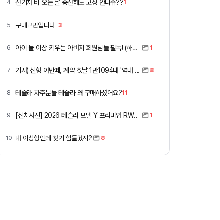
전기차 비 오는 날 충전해도 고장 안나쥬??
4
1
구매고민입니다..
5
3
아이 둘 이상 키우는 아버지 회원님들 필독! (하이패스 할인)
6
1
기사) 신형 아반떼, 계약 첫날 1만1094대 '역대 최고'
7
8
테슬라 차주분들 테슬라 왜 구매하셨어요?
8
11
[신차사진] 2026 테슬라 모델 Y 프리미엄 RWD (펄 화이트 + 블랙시트)
9
1
내 이상형인데 찾기 힘들겠지?
10
8