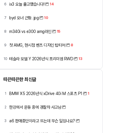
ix3 오늘 출고했습니다!
6
14
byd 오너 근황. jpg
7
10
m340i vs e300 amg라인
8
15
첫 AMG, 현시점 벤츠 디자인 탑티어
9
8
테슬라 모델 Y 2026년식 프리미엄 RWD
10
13
따끈따끈한 최신글
BMW X5 2026년식 xDrive 40i M 스포츠 P1
1
1
한강에서 운동 중에 경찰차 사고남
2
a6 판매중단이라고 뜨는데 무슨 일있나요?
3