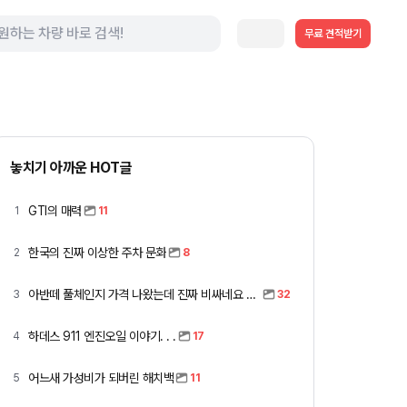
무료 견적받기
놓치기 아까운 HOT글
GTI의 매력
1
11
한국의 진짜 이상한 주차 문화
2
8
아반떼 풀체인지 가격 나왔는데 진짜 비싸네요 ㅎㅎ
3
32
하데스 911 엔진오일 이야기. . .
4
17
어느새 가성비가 되버린 해치백
5
11