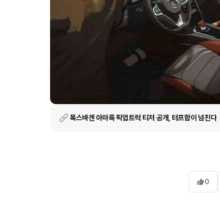
폭스바겐 아마록 픽업트럭 티저 공개, 터프함이 넘친다
0