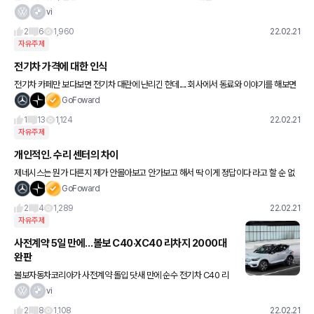
ushlane에 게재된 예상도는 최근 인도에서 포착된 베뉴 부분변경
vi
테스트카를 기반으로 제작됐다. 베뉴 부분변경은 현대차 투싼과 유
2
6
1,960
22.02.21
자유주제
전기차 가격에 대한 인식
전기차 카페만 보다보면 전기차 대란에 난리긴 한데.... 회사에서 동료와 이야기를 해보면
본인은 그렌저 하브/ 제네시스 g80 고민중인데 그것도 가격대가 만만치 않다 는 이야기
GoFoward
들을 나누고 있고
1
13
1,124
22.02.21
자유주제
개인적인. 수리 센터의 차이
제네시스는 뭔가 다른지 제가 안몰아보고 안가보고 해서 딱 이게 정답이다 라고 할 순 없
겠습니다만........ 쉐보레/르삼/현차 몰아봤고 아우디/벤츠 몰아봤는데요(지금도 몰고 있
GoFoward
고....) 개인적
2
4
1,289
22.02.21
자유주제
사전계약 5일 만에…볼보 C40·XC40 리차지 2000대
완판
볼보자동차코리아가 사전계약 돌입 닷새 만에 순수 전기차 C40 리
차지 1500대와 XC40 리차지 500대가 모두 완판됐다고 21일 밝혔
vi
다. 볼보는 전기차에 대한 높은 수요에 맞춰 추가적인 물량 확
2
8
1,108
22.02.21