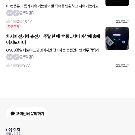
이 컨셉은 그룹의 지속 가능한 개발 약속을 변환하고 지속 가능하고
안전하며 포괄적인 모빌리티를 위한 르노 브랜드의 해석이라고 하는
울트라맨8
데요 디자인만 봐서는 더 안보고싶네요...;;;ㅋㅋ
4
2
1,047
22.02.21
자유주제
차지비 전기차 충전기, 주말 한 때 '먹통'..서버 이상에 홈페
이지도 마비
GV60몇일 타보며 느낀것이지만 전기차는 충전안되면 너무 막막하
던데 차주분들 당황들 많이하셨겠는데요...?
울트라맨8
4
3
977
22.02.21
고객센터 문의하기
(주) 겟차
대표 : 정유철