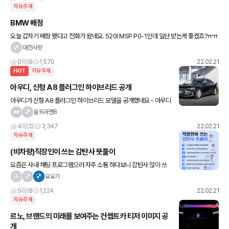
자유주제
BMW 배정
오늘 갑자기 배정 됐다고 전화가 왔네요. 520I MSP P0-1인데 일단 받는게 좋겠죠?ㅠㅠ
대전사랑
0
9
1,570
22.02.21
HOT
자유주제
아우디, 신형 A8 플러그인 하이브리드 공개
아우디가 신형 A8 플러그인 하이브리드 모델을 공개했네요~ 아우디
의 플러그인 하이브리드 시스템은 직분사 가솔린 터보 엔진을 기반으
울트라맨8
로 한 'TFSI e'를 탑재하는데, 직분사 3.0리터 V6 가솔린
4
12
3,347
22.02.21
자유주제
(비차량)직장인이 쓰는 감탄사 뜻풀이
요즘은 사내 채팅 프로그램으러 자주 소통 하다보니 감탄사 많이 쓰
는데 ㅋㅋ 참고 해야 겠네요
요요기
5
8
1,224
22.02.21
자유주제
르노, 브랜드의 미래를 보여주는 컨셉트카 티저 이미지 공
개