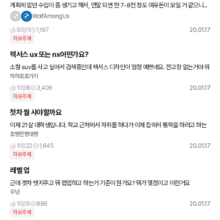
계획에 없던 수입이 좀 생기고 해서, 연말 되면 한 7-8천 정도 여유돈이 모일 거 같으니...
작년 연말에 못한 기변을 필히 올해는 꼭 도전해봐야겠습니다. 원래 X5나 GLE급 생각했
WolfAmongUs
는데 한급
0
1
1,197
20.01.17
자유주제
렉서스 ux 또는 nx어떤가요?
소형 suv를 사고 싶어서 검색중인데 렉서스 디자인이 엄청 예쁘네요. 잔고장 없는거야 워
하하호호가지
낙 많이 들어서 그런데 실제 주행은 어떤지 궁금합니다.
1
8
3,406
20.01.17
자유주제
첫차 뭘 사야할까요
이제 21살 대학생입니다. 학교 근처에서 자취를 하다가 이제 집에서 통학을 하려고 하는
호빵찐빵대빵
데요. 차량으로 학교는 20분정도 떨어져있고, 취업을 해서 제 스스로 자동차를 살 수있을
때 까지 탈 예정입니
1
22
1,845
20.01.17
자유주제
레벨 업
근데 겟차 뱃지주고 뭐 렙업하고 하는거 기준이 뭔가요? 뭐가 몇점이고 이런거요
무넝
1
5
886
20.01.17
자유주제