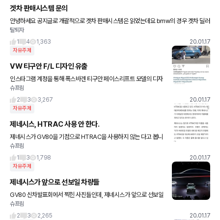
겟차 판매시스템 문의
안녕하세요 공지글로 개괄적으로 겟차 판매시스템은 읽었는데요 bmw의 경우 겟차 딜러
탈퇴자
도 인증딜러라고 하는데 맞나요? 겟차 구입차도 정식수입차로 국내 서비스센터에서 동일
하게 as되는건가요? 병행수입
1
4
1,363
20.01.17
자유주제
VW 티구안 F/L 디자인 유출
인스타그램 계정을 통해 폭스바겐 티구안 페이스리프트 모델의 디자
슈프림
인이 유출됐습니다. 유출된 사진을 보면 헤드라이트 디자인이 최근
공개된 8세대 골프와 비슷하다는 것을 알 수 있습니다. 하지만, 그
2
3
3,267
20.01.17
자유주제
제네시스, HTRAC 사용 안 한다.
제네시스가 GV80을 기점으로 HTRAC을 사용하지 않는 다고 봅니
슈프림
다. 브랜드 독립성을 강화하는 데에 박차를 가하고 있는 것 같네요. 사
진은 모터그래프 기사에서 캡쳐했습니다.
1
3
1,798
20.01.17
자유주제
제네시스가 앞으로 선보일 차량들
GV80 신차발표회에서 찍힌 사진들인데, 제네시스가 앞으로 선보일
슈프림
예정인 신차들이라고 합니다. 올해는 G80, GV70, G70 페이스리
프트 모델이 출시될 예정이고, 내년에는 쿠페 모델도 나올 것
2
3
2,265
20.01.17