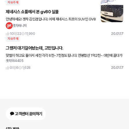
자유주제
제네시스 쇼룸에서 본 gv80 실물
안녕하세요! 겟차 김민겸입니다. 어제 제네시스 최초의 SUV인 GV8
0이 공개행사를 열고 계약을 받기 시작했죠. 어제 하루에만 무려 1만
겟차매니저
5천대 계약을 완료하며 국내 연간 목표 판매량인 2만 4천
10
22
11,990
20.01.17
자유주제
그랜저 대기걸어놨는데, 고민입니다.
맞벌이 하고요 둘이서 세전 각각 6천~7천정도됩니다. 연봉합산 1억2천~ 아반떼 끌다가
겟차164405
정리하고 아기태어나서 차 바꾸려구여 경기도에 25평 아파트 분양권 하나 가지고있고 전
세살고있는데 그랜저 뽑아도
0
6
1,628
20.01.17
고객센터 문의하기
(주) 겟차