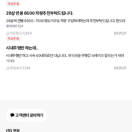
자유주제
28살 연봉 6500 차량추천부탁드립니다.
28살에 연봉 6500~7000정도이구요 차량 구입하려하는데 추천부탁드립니다. 펀드라
겟차190134
이빙보다 편의성/실용성 생각하고요, 먼미래 가족이생겨 뒷자리 카시트도 여유로운 차 생
각하고있슴다. 현기차는 좀
1
12
1,934
20.01.21
자유주제
시내주행만 하는데..
시내주행만 하고 시속 60내외로만 다닙니다.. 부드러운 주행감 브레이크 잘되는거 사려
가아라
는데 외제차 산다면 뭐가 좋을가요..?
0
4
1,144
20.01.21
고객센터 문의하기
(주) 겟차