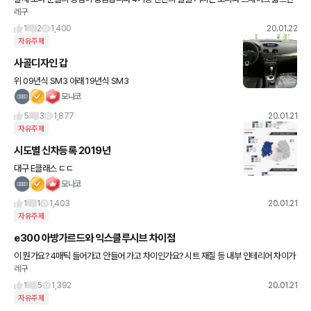
레구
덜그럭 하는 진동 및 소리가 상당히 거슬린다는데.. 후회없이 만족하는지궁금합니다
1
2
1,400
20.01.22
자유주제
사골디자인 갑
위 09년식 SM3 아래 19년식 SM3
모나코
5
3
1,877
20.01.21
자유주제
시도별 신차등록 2019년
대구 E클래스 ㄷㄷ
모나코
1
1
1,403
20.01.21
자유주제
e300 아방가르드와 익스클루시브 차이점
이 뭔가요? 4매틱 들어가고 안들어 가고 차이인가요? 시트 재질 등 내부 인테리어 차이가
레구
있나요?
1
5
1,392
20.01.21
자유주제