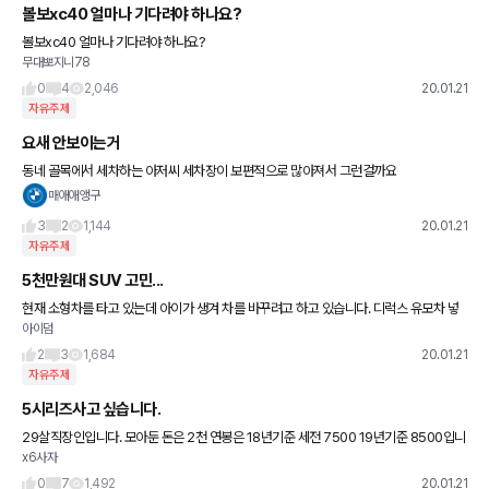
볼보xc40 얼마나 기다려야 하나요?
볼보xc40 얼마나 기다려야 하나요?
무대뽀지니78
0
4
2,046
20.01.21
자유주제
요새 안보이는거
동네 골목에서 세차하는 아저씨 세차장이 보편적으로 많아져서 그런걸까요
매애애앵구
3
2
1,144
20.01.21
자유주제
5천만원대 SUV 고민...
현재 소형차를 타고 있는데 아이가 생겨 차를 바꾸려고 하고 있습니다. 디럭스 유모차 넣
아이덤
을 걸 생각해서 SUV쪽으로 보고 있는데 고민이 많네요. 현재 19년식 디스커버리스포츠
럭셔리 트림을 6천 정
2
3
1,684
20.01.21
자유주제
5시리즈사고 싶습니다.
29살직장인입니다. 모아둔 돈은 2천 연봉은 18년기준 세전 7500 19년기준 8500입니
x6사자
다. (영업직이라 봉급의 차이가 있습니다.) 내년 3월 결혼예정이고, 현재 임대아파트 거주
중입니다
0
7
1,492
20.01.21