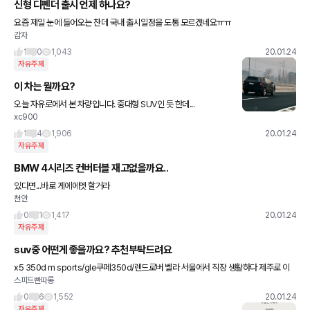
신형 디펜더 출시 언제 하나요?
요즘 제일 눈에 들어오는 찬데 국내 출시일정을 도통 모르겠네요ㅠㅠ
감자
1
0
1,043
20.01.24
자유주제
이 차는 뭘까요?
오늘 자유로에서 본 차량입니다. 중대형 SUV인 듯 한데...
xc900
1
4
1,906
20.01.24
자유주제
BMW 4시리즈 컨버터블 재고없을까요..
있다면...바로 게에에엣 할거라
천안
0
1
1,417
20.01.24
자유주제
suv중 어떤게 좋을까요? 추천부탁드려요
x5 350d m sports/gle쿠페350d/렌드로버 벨라 서울에서 직장 생활하다 제주로 이
스피드빤따롱
주한 7년차 자영업자 입니다 월 평균 수입은 2천 조금 더 되고요 현금1억 나머지 할부 생
각하고 있습
0
6
1,552
20.01.24
자유주제