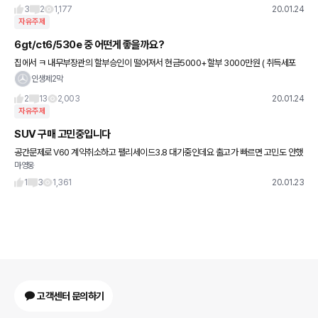
스케치는 한 눈에 봐도 신차를 암시하는 것으로 추정이 되는데,
3
2
1,177
20.01.24
자유주제
6gt/ct6/530e 중 어떤게 좋을까요?
집에서 ㅋ 내무부장관의 할부승인이 떨어져서 현금5000+할부 3000만원 ( 취득세포
함.보험제외 max8000)정도생각하고있습니다. bmw6gt는 기본옵션과 뒷공간이 넓고
인생제2막
패밀리카로는 이 포지션
2
13
2,003
20.01.24
자유주제
SUV 구매 고민중입니다
공간문제로 V60 계약취소하고 팰리세이드3.8 대기중인데요 출고가 빠르면 고민도 안했
마영웅
을텐데 대기 하다보니 타차량과 비교를 많이 하게 되네요. 팰리세이드 장: 패밀리카로서 5
인이 사용하기 넓은공간.
1
3
1,361
20.01.23
고객센터 문의하기