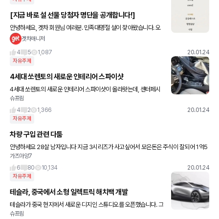
[지금 바로 설 선물 당첨자 명단을 공개합니다!]
안녕하세요, 겟차 회원님 여러분. 민족대명절 설이 찾아왔습니다. 오
랜만에 반가운 얼굴 볼 생각에, 여행 떠날 생각에 설레고 계신가요?
겟차매니저
저희 겟차 임직원 일동 역시 올 한 해도 함께 할 회원님 여러분
4
5
1,087
20.01.24
자유주제
4세대 쏘렌토의 새로운 인테리어 스파이샷
4세대 쏘렌토의 새로운 인테리어 스파이샷이 올라왓는데, 센터페시
슈프림
아나 다른 부분들은 이전에 설명했으니 넘어가고, 이번에 포착된 인
테리어에서 한 가지 눈에 띄는 것은 스티어링 휠의 컬러가 투톤으로
4
2
1,366
20.01.24
되어
자유주제
차량 구입 관련 다툼
안녕하세요 28살 남자입니다 지금 3시리즈가 사고싶어서 모은돈은 주식이 잘되어 1억5
가즈아앙7
천쯤 있고 5천정도를 사용하여 구매하려하는데 여자친구가 집사는데 돈보태자고 차를 사
지말자는식으로 눈치를 보냅니다
6
80
10,134
20.01.24
자유주제
테슬라, 중국에서 소형 일렉트릭 해치백 개발
테슬라가 중국 현지에서 새로운 디지인 스튜디오를 오픈했습니다. 그
슈프림
리고 이와 함께 한 장의 스케치를 공개했습니다. 테슬라가 공개한 이