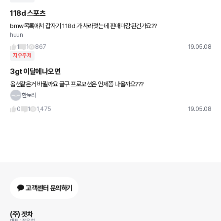
118d 스포츠
bmw목록에서 갑자기 118d 가 사라젓는데 판매마감된건가요??
huun
1
1
867
19.05.08
자유주제
3gt 이달에나오면
옵션같은거 바뀔까요 글구 프로모션은 언제쯤 나올까요???
한토리
0
1
1,475
19.05.08
고객센터 문의하기
(주) 겟차
대표 : 정유철