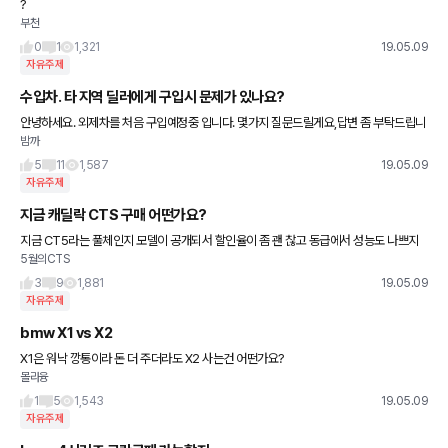
?
부천
0
1
1,321
19.05.09
자유주제
수입차. 타 지역 딜러에게 구입시 문제가 있나요?
안녕하세요. 외제차를 처음 구입예정중 입니다. 몇가지 질문드릴게요,답변 좀 부탁드립니
밤까
다ㅠ 1. 타 지역, 그것도 아주먼곳의 딜러가 할인을 많이 해준다고 하는데. 그쪽에서 구입
을 하면 차량 인수받
5
11
1,587
19.05.09
자유주제
지금 캐딜락 CTS 구매 어떤가요?
지금 CT5라는 풀체인지 모델이 공개되서 할인율이 좀 괜 찮고 동급에서 성능도 나쁘지
5월의CTS
않다고 하는데.. 또 예 전처럼 고급유아니라 일반유넣어도 된다고 해서 끌리는데.. 구매할
까요?ㅎ 참고로 32살
3
9
1,881
19.05.09
자유주제
bmw X1 vs X2
X1은 워낙 깡통이라 돈 더 주더라도 X2 사는건 어떤가요?
몰라융
1
5
1,543
19.05.09
자유주제