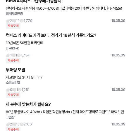
bmw 4시리즈 그란쿠페 가능할지..
안녕하세요 세후 연봉 4500~4700왔다갔다하는 20대 후반 남자입니다. 현실적으로
외제차고민중
국산차가 맞지만 남은 20대동안 외제차 한번쯤 끌고 싶어서 찾아보다 4시리즈 그란쿠페
가 눈에 계속 들어오네요.
2
14
1,779
19.05.09
자유주제
컴패스 리미티드 가격 보니.. 정가가 18년식 기준인가요?
19년식은 50만원 비싸던데
Dkekekk
1
1
1,734
19.05.09
자유주제
투어링 모델
재고없나요 3이나 5나 ㅜㅜ
소리소리질
0
1
1,251
19.05.09
자유주제
제 분수에 맞는차가 뭘까요?
80년생 올해나이 40<br>직업은 학원경영<br>현재 와이프명의로 그랜드스타렉스 한
고원장
대보유<br>연순수입 2억정도되는데 먹는데 씀씀이가 커서<br>1년에
2
13
2,106
19.05.09
자유주제