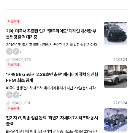
자유주제
기아, 미국서 꾸준한 인기 '텔루라이드' 디자인 개선한 부
분변경 출격 대기중
2019년 첫 출시 후 북미 시장에서 꾸준한 인기를 발휘 중인 기아 대
형 SUV '텔루라이드'가 부분변경모델을 통해 판매 상승세를 이어갈
vi
방침이다. 기아는 최근 텔루라이드 프로토타입으로 혹한기 테스
1
4
1,475
22.02.24
자유주제
"시속 96km까지 2.39초면 충분" 패러데이 퓨처 양산형
FF 91 최초 공개
미국의 신생 전기차 제조사 패러데이 퓨처가 지난 23일(현지 시각)
캘리포니아 핸포드에 있는 공장에서 양산형 FF 91을 공개했다. 패러
vi
데이 퓨처는 최종적으로 인증을 획득하기 위해 앞으로 양산형 여
1
4
1,301
22.02.24
자유주제
전기차 i7, 최종 점검 완료..하반기 차세대 7시리즈와 동시
출격
BMW가 첫 번째 플래그십 전기차 i7 최종 테스트 과정을 23일(현지