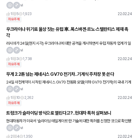
시각) 공개했다. 지난해 12월 겨울 테스트에 이어 방음, 풍동 시험을
vi
통과한 i7은 하반기 차세대 7시리즈와 함께 모습을 드
1
5
1,923
22.02.24
자유주제
우크라이나 위기로 울상 짓는 유럽 車..폭스바겐·르노·스텔란티스 제재 촉
각
러시아가 24일(현지 시각) 우크라이나에 대한 공격을 개시하면서 유럽 자동차 업계가 일
제히 서방 제재에 촉각을 곤두세우고 있다. 코로나19 팬더믹과 반도체 수급 부족의 여파
vi
가 채 가시지 않은 상황에
1
3
1,738
22.02.24
자유주제
무게 2.2톤 넘는 제네시스 GV70 전기차..기계식 주차장 못 쓴다
24일 사전계약이 시작된 제네시스 GV70 전동화 모델(이하 GV70 전기차)의 국내 기계
식 주차장 사용이 아예 불가능한 것으로 나타났다. 제네시스가 이날 공개한 GV70 전기
vi
차 가격표에 따르면
1
10
2,262
22.02.24
자유주제
트렁크가 슬라이딩 방식으로 열린다고?..현대차 특허 살펴보니
현대자동차가 미국서 '슬라이딩 테일게이트'란 기술에 대한 특허를 신청한 것으로 확인됐
다. 24일(한국시각) 오토블로그 등 외신에 따르면 최근 현대차가 미 특허청에 제출한 서
vi
류엔 차 트렁크 문이 위
2
4
1,350
22.02.24