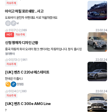
자유주제
아이고 하필 포르쉐랑...사고
오토바이 운전자 우쩐대요 서로 억울하겠어요
vi
2
7
2,089
22.02.24
HOT
자유주제
신형 짱깨차 디자인 근황
중국 자동차 회사 오라의 펑크 캣이라는 자동차입니다. 정식 출시된
열라뽕따
차는 아니고 아직 개발중인 모델인데 이 디자인 어디서 많이 본 거 같
지 않으신가요? 전체적인 외관은 폭스바겐 비틀 1세대 빼박
0
13
1,961
22.02.24
자유주제
[UK] 벤츠 C 220d 에스테이트
한국은 미출시.!
정형돈
0
4
1,380
22.02.24
자유주제
[UK] 벤츠 C 300e AMG Line
?