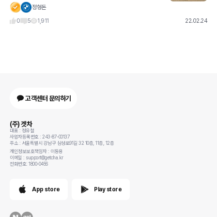
정형돈
0
5
1,911
22.02.24
고객센터 문의하기
(주) 겟차
대표 : 정유철
사업자등록번호 : 243-87-00137
주소 : 서울특별시 강남구 삼성로91길 32 10층, 11층, 12층
개인정보보호책임자 : 이동용
이메일 : support@getcha.kr
전화번호: 1800-0456
App store
Play store