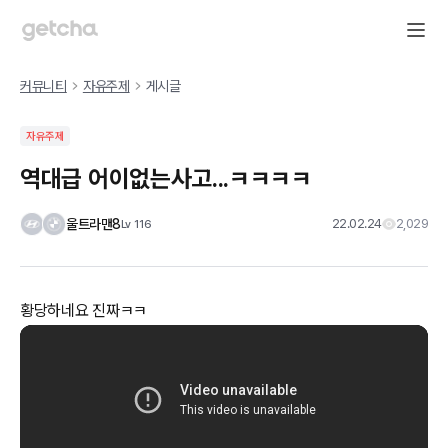
커뮤니티
자유주제
게시글
자유주제
역대급 어이없는사고...ㅋㅋㅋㅋ
울트라맨8
22.02.24
2,029
Lv
116
황당하네요 진짜ㅋㅋ