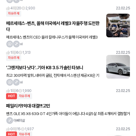
4
20
2,930
22.02.25
자유주제
메르세데스-벤츠, 올해 미국에서 레벨3 자율주행 도전한
다
메르세데스 벤츠의 CEO 올라 칼레니우스가 올해 미국에서 레벨3
자율주행을 도입할 계획이라고 밝혔다. 칼레니우스는 현지시각 24
vi
일(목) 미디어 컨퍼런스에서 기자들에게 “올해 이 기술을 출시하는
1
6
1,313
22.02.25
것이
자유주제
'그랜저보다 낫다'..기아 K8 3.5 가솔린 타보니
최고 300마력 발휘..네바퀴 굴림, 전자제어 서스펜션 제공 K8은 기
아가 K7 후속으로 지난해 초 출시한 차종이다. 올 1월 기준 누적 판매
vi
대수는 4만3천165대. 같은 시기 경쟁 모델 그랜
1
6
1,990
22.02.25
HOT
자유주제
패밀리카1억대 대결!!!고민
벤츠 GLE X5 X6 630i GT 4인가족 아이들이 어립니다 4살5살 최종 4개에서 결정할거
같은데 추천부탁드립니다
아빠의삶
0
15
1,937
22.02.25
HOT
자유주제