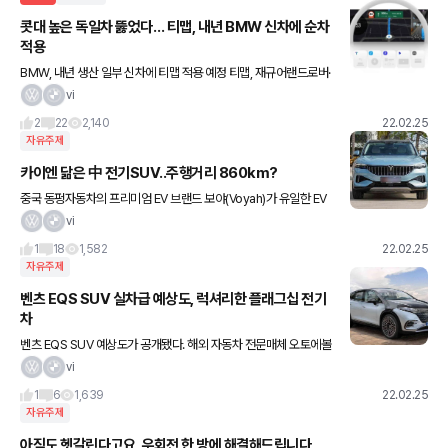
콧대 높은 독일차 뚫었다… 티맵, 내년 BMW 신차에 순차
적용
BMW, 내년 생산 일부 신차에 티맵 적용 예정 티맵, 재규어랜드로버·
볼보·지프 이어 브랜드 확대 수입차 1위 등에 업은 티맵 성장 가속화
vi
전망 티맵모빌리티의 내비게이션 티맵(T맵)이 내년부터
2
22
2,140
22.02.25
자유주제
카이엔 닮은 中 전기SUV..주행거리 860km?
중국 동펑자동차의 프리미엄 EV 브랜드 보야(Voyah)가 유일한 EV
모델인 ‘보야프리’(Voyah Free)를 글로벌 시장에 출시한다. 보야프
vi
리는 2020년 베이징모터쇼에서 처음 콘셉트카로 선
1
18
1,582
22.02.25
자유주제
벤츠 EQS SUV 실차급 예상도, 럭셔리한 플래그십 전기
차
벤츠 EQS SUV 예상도가 공개됐다. 해외 자동차 전문매체 오토에볼
루션에 게재된 예상도는 최신 테스트카를 기반으로 제작됐다. EQS
vi
SUV는 전기차 전용 플랫폼을 기반으로 고급스러움과 SUV 특유
1
6
1,639
22.02.25
자유주제
아직도 헷갈린다고요, 우회전 한 방에 해결해드립니다