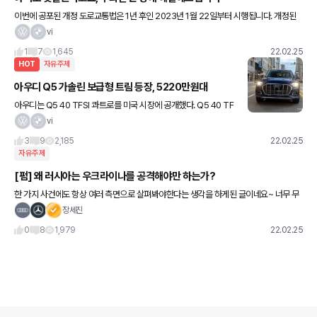
이번에 공포된 개정 도로교통법은 1년 후인 2023년 1월 22일부터 시행됩니다. 개정된
도로교통법에는 교차로에서 우회전하는 차량의 정지 의무를 ‘명확히’ 밝힌다는 내용이 담
vi
겨있습니다. 아울러 우회
1
7
1,645
22.02.25
HOT
자유주제
아우디 Q5 가솔린 보급형 트림 등장, 5220만원대
아우디는 Q5 40 TFSI 콰트로를 미국 시장에 공개했다. Q5 40 TF
SI 콰트로는 보급형 트림으로 2.0리터 가솔린 터보 엔진이 201마력
vi
을 발휘한다. 차선 유지 보조, 사이드 어시스트, L
3
9
2,185
22.02.25
자유주제
[펌] 왜 러시아는 우크라이나를 공격해야만 하는가?
한 가지 사건에도 항상 여러 측면으로 살펴봐야한다는 생각을 하게된 글이네요~ 너무 무
거운 내용인가요??? ^^;;;; (이 글 모든 내용에 동조하거나 러시아를 편들고 싶은 생각은 추
장세진
호도 없습니다
0
8
1,979
22.02.25