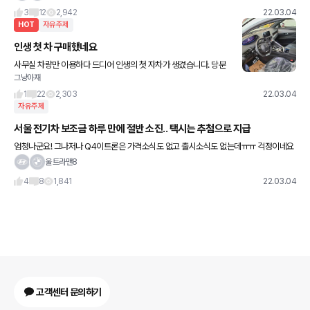
3
12
2,942
22.03.04
HOT
자유주제
인생 첫 차 구매했네요
사무실 차량만 이용하다 드디어 인생의 첫 자차가 생겼습니다. 당분
그냥아재
간은 할부의 노예 생활을 해야겠지만, 일단 좋긴 하네요 ㅎㅎㅎ
1
22
2,303
22.03.04
자유주제
서울 전기차 보조금 하루 만에 절반 소진.. 택시는 추첨으로 지급
엄청나군요! 그나저나 Q4이트론은 가격소식도 없고 출시소식도 없는데ㅠㅠ 걱정이네요
흑흑 ㅠㅠ
울트라맨8
4
8
1,841
22.03.04
고객센터 문의하기