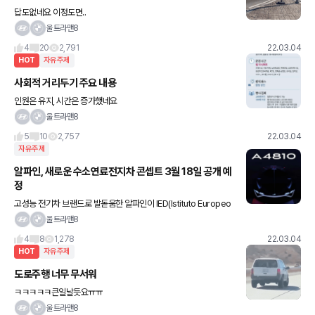
답도없네요 이정도면..
울트라맨8
4
20
2,791
22.03.04
HOT
자유주제
사회적 거리두기 주요 내용
인원은 유지, 시간은 증가했네요
울트라맨8
5
10
2,757
22.03.04
자유주제
알파인, 새로운 수소연료전지차 콘셉트 3월 18일 공개 예
정
고성능 전기차 브랜드로 발돋움한 알파인이 IED(Istituto Europeo
di Design) 학생들과 협업해 디자인한 A4810 콘셉트 티저를 발표
울트라맨8
했다. 수소로 움직이는 A4810은 프랑스 고
4
8
1,278
22.03.04
HOT
자유주제
도로주행 너무 무서워
ㅋㅋㅋㅋㅋ큰일날듯요ㅠㅠ
울트라맨8