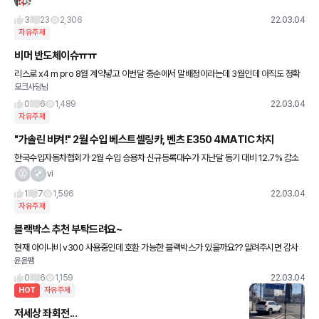
3
23
2,306
22.03.04
자유주제
비머 반도체이슈ㅠㅠ
리스로 x4 m pro 8월 계약넣고 이번달 중순에서 말배정이라는데 3월인데 아직도 정확
모크사당님
히 날짜도 안나오고 옵션도 어떻게될지 모른다는데 첫 리스구매인데 이게맞나 싶기도 하
네요.. 다른차를 또 대기
0
6
1,489
22.03.04
자유주제
"가솔린 비켜!" 2월 수입 베스트셀링카, 벤츠 E350 4MATIC 차지
한국수입자동차협회가 2월 수입 승용차 신규등록대수가 지난달 동기 대비 12.7% 감소
한 1만9454대를 기록했다. 2월 베스트셀링 모델은 하이브리드 트림인 메르세데스-벤츠
vi
E350 4MATIC이 차
1
7
1,596
22.03.04
자유주제
블랙박스 추천 부탁드려요~
현재 아이나비 v300 사용중인데 호환 가능한 블랙박스가 있을까요?? 알려주시면 감사
윤윤팸
하겠습니다.
0
6
1,159
22.03.04
HOT
자유주제
저세상 좌회전...